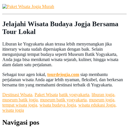
Jelajahi Wisata Budaya Jogja Bersama
Tour Lokal
Liburan ke Yogyakarta akan terasa lebih menyenangkan jika
itinerary wisata sudah dipersiapkan dengan baik. Selain
mengunjungi tempat budaya seperti Museum Batik Yogyakarta,
Anda juga bisa menikmati wisata sejarah, kuliner, hingga wisata
alam dalam satu perjalanan.
Sebagai tour agen lokal,
tourdejogja.com
siap membantu
perjalanan wisata Anda agar lebih nyaman, fleksibel, dan berkesan
bersama tim yang memahami destinasi terbaik di Yogyakarta.
Destinasi Wisata
,
Paket Wisata
batik yogyakarta
,
liburan jogja
,
museum batik jogja
,
museum batik yogyakarta
,
museum jogja
,
tempat wisata jogja
,
wisata budaya Jogja
,
wisata edukasi Jogja
,
wisata jogja
Navigasi pos