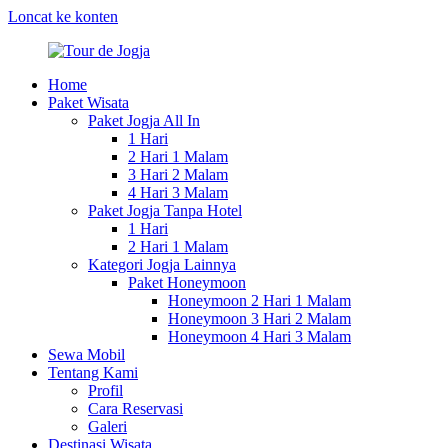
Loncat ke konten
Home
Tour
Paket
Paket Wisata
de
Tour
Paket Jogja All In
Jogja
&
1 Hari
Wisata
2 Hari 1 Malam
Jogja
3 Hari 2 Malam
2025
4 Hari 3 Malam
Paket Jogja Tanpa Hotel
1 Hari
2 Hari 1 Malam
Kategori Jogja Lainnya
Paket Honeymoon
Honeymoon 2 Hari 1 Malam
Honeymoon 3 Hari 2 Malam
Honeymoon 4 Hari 3 Malam
Sewa Mobil
Tentang Kami
Profil
Cara Reservasi
Galeri
Destinasi Wisata