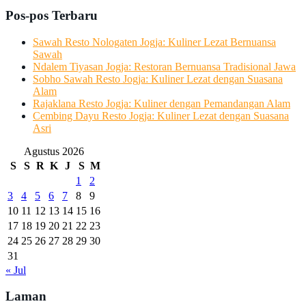
Pos-pos Terbaru
Sawah Resto Nologaten Jogja: Kuliner Lezat Bernuansa
Sawah
Ndalem Tiyasan Jogja: Restoran Bernuansa Tradisional Jawa
Sobho Sawah Resto Jogja: Kuliner Lezat dengan Suasana
Alam
Rajaklana Resto Jogja: Kuliner dengan Pemandangan Alam
Cembing Dayu Resto Jogja: Kuliner Lezat dengan Suasana
Asri
Agustus 2026
S
S
R
K
J
S
M
1
2
3
4
5
6
7
8
9
10
11
12
13
14
15
16
17
18
19
20
21
22
23
24
25
26
27
28
29
30
31
« Jul
Laman