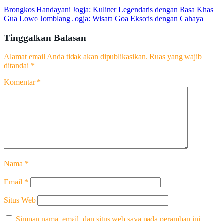
Brongkos Handayani Jogja: Kuliner Legendaris dengan Rasa Khas
Gua Lowo Jomblang Jogja: Wisata Goa Eksotis dengan Cahaya
Tinggalkan Balasan
Alamat email Anda tidak akan dipublikasikan.
Ruas yang wajib
ditandai
*
Komentar
*
Nama
*
Email
*
Situs Web
Simpan nama, email, dan situs web saya pada peramban ini