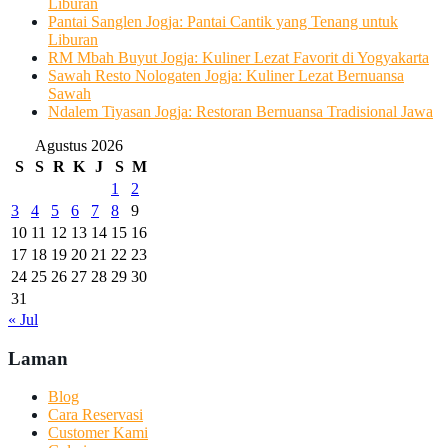
Liburan
Pantai Sanglen Jogja: Pantai Cantik yang Tenang untuk
Liburan
RM Mbah Buyut Jogja: Kuliner Lezat Favorit di Yogyakarta
Sawah Resto Nologaten Jogja: Kuliner Lezat Bernuansa
Sawah
Ndalem Tiyasan Jogja: Restoran Bernuansa Tradisional Jawa
Agustus 2026
S
S
R
K
J
S
M
1
2
3
4
5
6
7
8
9
10
11
12
13
14
15
16
17
18
19
20
21
22
23
24
25
26
27
28
29
30
31
« Jul
Laman
Blog
Cara Reservasi
Customer Kami