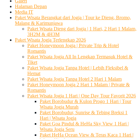
Galeri
Halaman Depan
Media IT
Paket Wisata Berangkat dari Jogja | Tour ke Dieng, Bromo,
Malang & Karimunjawa
Paket Wisata Dieng dari Jogja | 1 Hari, 2 Hari 1 Malam,
3H2M & 4H3M
Paket Wisata Jogja Terlengkap 2026
Paket Honeymoon Jogja | Private Trip & Hotel
Romantis
Paket Wisata Jogja All In Lengkap Termasuk Hotel &
Tiket
Paket Wisata Jogja Tanpa Hotel | Lebih Fleksibel &
Hemat
Paket Wisata Jogja Tanpa Hotel 2 Hari 1 Malam
Paket Honeymoon Jogja 2 Hari 1 Malam | Private &
Romantis
Paket Wisata Jogja 1 Hari | One Day Tour Favorit 2026
Paket Borobudur & Kulon Progo 1 Hari | Tour
Wisata Jogja Murah
Paket Borobudur, Sunrise & Tebing Breksi 1
Hari | Wisata Jogja
Paket Goa Pindul & HeHa Sky View 1 Hari |
Wisata Jogja Seru
Paket HeHa Ocean View & Teras Kaca 1 Hari |