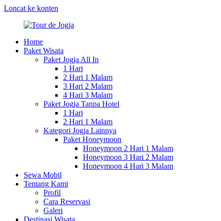
Loncat ke konten
Home
Tour
Paket
Paket Wisata
de
Tour
Paket Jogja All In
Jogja
&
1 Hari
Wisata
2 Hari 1 Malam
Jogja
3 Hari 2 Malam
2025
4 Hari 3 Malam
Paket Jogja Tanpa Hotel
1 Hari
2 Hari 1 Malam
Kategori Jogja Lainnya
Paket Honeymoon
Honeymoon 2 Hari 1 Malam
Honeymoon 3 Hari 2 Malam
Honeymoon 4 Hari 3 Malam
Sewa Mobil
Tentang Kami
Profil
Cara Reservasi
Galeri
Destinasi Wisata