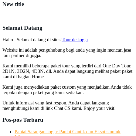
New title
Selamat Datang
Hallo.. Selamat datang di situs
Tour de Jogja
.
Website ini adalah penguhubung bagi anda yang ingin mencari jasa
tour partner di jogja.
Kami memiliki beberapa paket tour yang terdiri dari One Day Tour,
2D1N, 3D2N, 4D3N, dll. Anda dapat langsung melihat paket-paket
kami di bagian Home.
Kami juga menyediakan paket custom yang menjadikan Anda tidak
terpaku dengan paket yang kami sediakan.
Untuk informasi yang fast respon, Anda dapat langsung
menghubungi kami di link Chat CS kami. Enjoy your visit!
Pos-pos Terbaru
Pantai Sarangan Jogja: Pantai Cantik dan Eksotis untuk