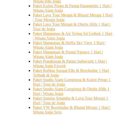
Wisata Hits Jogja
Paket Kulon Progo & Pantai Parangtritis 1 Hari |
Wisata Alam Jogja
Paket Lava Tour Merapi & Bhumi Merapi 1 Hari
| Tour Merapi Jogja
Paket Lava Tour Merapi & Obelix Hills 1 Hari |
Tour de Jogja
Paket Mangunan & Air Terjun Sri Gethuk 1 Hari
| Wisata Alam Jogja
Paket Mangunan & HeHa Sky View 1 Hari |
Wisata Alam Jogja
Paket Mangunan & Pantai Ngrawe 1 Hari |
Wisata Alam Jogja
Paket Prambanan & Pantai Indrayanti 1 Hari |
Wisata Jogja Favorit
Paket Rafting Sungai Ello & Borobudur 1 Hari
Terbaik di Jogja
Paket Studio Alam Gamplong & Kulon Progo 1
Hari | Tour de Jogja
Paket Studio Alam Gamplong & Obelix Hills 1
Hari | Wisata Jogja
Paket Sunrise Setumbu & Lava Tour Merapi 1
Hari | Tour de Jogja
Paket VW Borobudur & Bhumi Merapi 1 Hari |
Wisata Jogja Seru