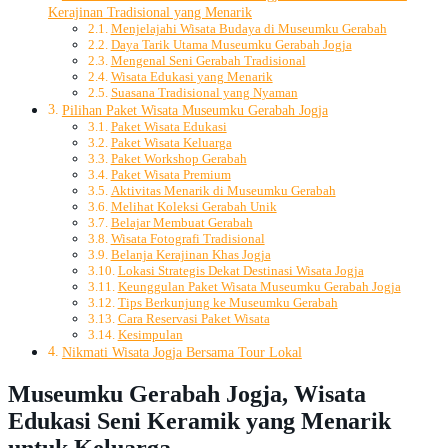
Kerajinan Tradisional yang Menarik
Menjelajahi Wisata Budaya di Museumku Gerabah
Daya Tarik Utama Museumku Gerabah Jogja
Mengenal Seni Gerabah Tradisional
Wisata Edukasi yang Menarik
Suasana Tradisional yang Nyaman
Pilihan Paket Wisata Museumku Gerabah Jogja
Paket Wisata Edukasi
Paket Wisata Keluarga
Paket Workshop Gerabah
Paket Wisata Premium
Aktivitas Menarik di Museumku Gerabah
Melihat Koleksi Gerabah Unik
Belajar Membuat Gerabah
Wisata Fotografi Tradisional
Belanja Kerajinan Khas Jogja
Lokasi Strategis Dekat Destinasi Wisata Jogja
Keunggulan Paket Wisata Museumku Gerabah Jogja
Tips Berkunjung ke Museumku Gerabah
Cara Reservasi Paket Wisata
Kesimpulan
Nikmati Wisata Jogja Bersama Tour Lokal
Museumku Gerabah Jogja, Wisata
Edukasi Seni Keramik yang Menarik