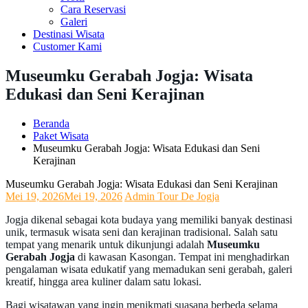
Cara Reservasi
Galeri
Destinasi Wisata
Customer Kami
Museumku Gerabah Jogja: Wisata
Edukasi dan Seni Kerajinan
Beranda
Paket Wisata
Museumku Gerabah Jogja: Wisata Edukasi dan Seni
Kerajinan
Museumku Gerabah Jogja: Wisata Edukasi dan Seni Kerajinan
Mei 19, 2026
Mei 19, 2026
Admin Tour De Jogja
Jogja dikenal sebagai kota budaya yang memiliki banyak destinasi
unik, termasuk wisata seni dan kerajinan tradisional. Salah satu
tempat yang menarik untuk dikunjungi adalah
Museumku
Gerabah Jogja
di kawasan Kasongan. Tempat ini menghadirkan
pengalaman wisata edukatif yang memadukan seni gerabah, galeri
kreatif, hingga area kuliner dalam satu lokasi.
Bagi wisatawan yang ingin menikmati suasana berbeda selama