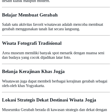
desain klasik maupun modern.
Belajar Membuat Gerabah
Salah satu aktivitas favorit wisatawan adalah mencoba membuat
gerabah menggunakan tanah liat secara langsung.
Wisata Fotografi Tradisional
Area museum memiliki banyak spot menarik dengan nuansa seni
dan budaya yang cocok dijadikan latar foto.
Belanja Kerajinan Khas Jogja
Wisatawan juga dapat membeli berbagai kerajinan gerabah sebagai
oleh-oleh khas Yogyakarta.
Lokasi Strategis Dekat Destinasi Wisata Jogja
Museumku Gerabah berada di kawasan strategis dan dekat dengan