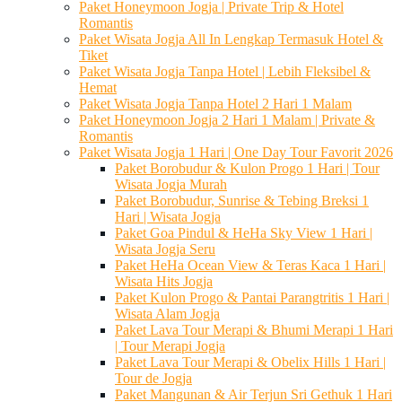
Paket Honeymoon Jogja | Private Trip & Hotel
Romantis
Paket Wisata Jogja All In Lengkap Termasuk Hotel &
Tiket
Paket Wisata Jogja Tanpa Hotel | Lebih Fleksibel &
Hemat
Paket Wisata Jogja Tanpa Hotel 2 Hari 1 Malam
Paket Honeymoon Jogja 2 Hari 1 Malam | Private &
Romantis
Paket Wisata Jogja 1 Hari | One Day Tour Favorit 2026
Paket Borobudur & Kulon Progo 1 Hari | Tour
Wisata Jogja Murah
Paket Borobudur, Sunrise & Tebing Breksi 1
Hari | Wisata Jogja
Paket Goa Pindul & HeHa Sky View 1 Hari |
Wisata Jogja Seru
Paket HeHa Ocean View & Teras Kaca 1 Hari |
Wisata Hits Jogja
Paket Kulon Progo & Pantai Parangtritis 1 Hari |
Wisata Alam Jogja
Paket Lava Tour Merapi & Bhumi Merapi 1 Hari
| Tour Merapi Jogja
Paket Lava Tour Merapi & Obelix Hills 1 Hari |
Tour de Jogja
Paket Mangunan & Air Terjun Sri Gethuk 1 Hari