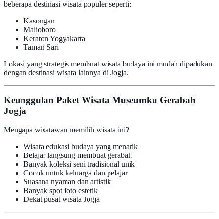
beberapa destinasi wisata populer seperti:
Kasongan
Malioboro
Keraton Yogyakarta
Taman Sari
Lokasi yang strategis membuat wisata budaya ini mudah dipadukan
dengan destinasi wisata lainnya di Jogja.
Keunggulan Paket Wisata Museumku Gerabah
Jogja
Mengapa wisatawan memilih wisata ini?
Wisata edukasi budaya yang menarik
Belajar langsung membuat gerabah
Banyak koleksi seni tradisional unik
Cocok untuk keluarga dan pelajar
Suasana nyaman dan artistik
Banyak spot foto estetik
Dekat pusat wisata Jogja