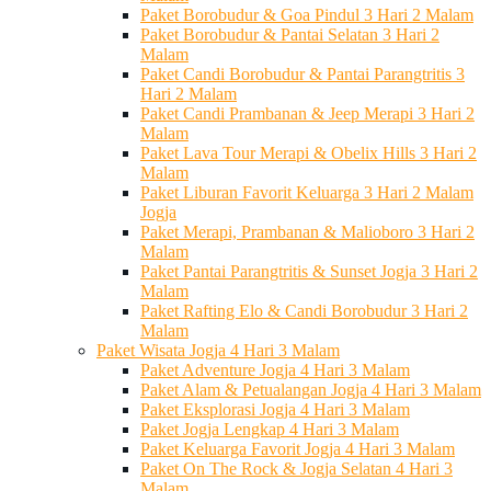
Paket Borobudur & Goa Pindul 3 Hari 2 Malam
Paket Borobudur & Pantai Selatan 3 Hari 2
Malam
Paket Candi Borobudur & Pantai Parangtritis 3
Hari 2 Malam
Paket Candi Prambanan & Jeep Merapi 3 Hari 2
Malam
Paket Lava Tour Merapi & Obelix Hills 3 Hari 2
Malam
Paket Liburan Favorit Keluarga 3 Hari 2 Malam
Jogja
Paket Merapi, Prambanan & Malioboro 3 Hari 2
Malam
Paket Pantai Parangtritis & Sunset Jogja 3 Hari 2
Malam
Paket Rafting Elo & Candi Borobudur 3 Hari 2
Malam
Paket Wisata Jogja 4 Hari 3 Malam
Paket Adventure Jogja 4 Hari 3 Malam
Paket Alam & Petualangan Jogja 4 Hari 3 Malam
Paket Eksplorasi Jogja 4 Hari 3 Malam
Paket Jogja Lengkap 4 Hari 3 Malam
Paket Keluarga Favorit Jogja 4 Hari 3 Malam
Paket On The Rock & Jogja Selatan 4 Hari 3
Malam