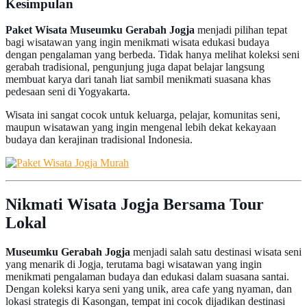
Kesimpulan
Paket Wisata Museumku Gerabah Jogja
menjadi pilihan tepat
bagi wisatawan yang ingin menikmati wisata edukasi budaya
dengan pengalaman yang berbeda. Tidak hanya melihat koleksi seni
gerabah tradisional, pengunjung juga dapat belajar langsung
membuat karya dari tanah liat sambil menikmati suasana khas
pedesaan seni di Yogyakarta.
Wisata ini sangat cocok untuk keluarga, pelajar, komunitas seni,
maupun wisatawan yang ingin mengenal lebih dekat kekayaan
budaya dan kerajinan tradisional Indonesia.
Nikmati Wisata Jogja Bersama Tour
Lokal
Museumku Gerabah Jogja
menjadi salah satu destinasi wisata seni
yang menarik di Jogja, terutama bagi wisatawan yang ingin
menikmati pengalaman budaya dan edukasi dalam suasana santai.
Dengan koleksi karya seni yang unik, area cafe yang nyaman, dan
lokasi strategis di Kasongan, tempat ini cocok dijadikan destinasi