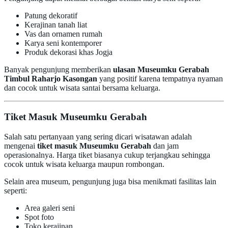
Patung dekoratif
Kerajinan tanah liat
Vas dan ornamen rumah
Karya seni kontemporer
Produk dekorasi khas Jogja
Banyak pengunjung memberikan
ulasan Museumku Gerabah
Timbul Raharjo Kasongan
yang positif karena tempatnya nyaman
dan cocok untuk wisata santai bersama keluarga.
Tiket Masuk Museumku Gerabah
Salah satu pertanyaan yang sering dicari wisatawan adalah
mengenai
tiket masuk Museumku Gerabah
dan jam
operasionalnya. Harga tiket biasanya cukup terjangkau sehingga
cocok untuk wisata keluarga maupun rombongan.
Selain area museum, pengunjung juga bisa menikmati fasilitas lain
seperti:
Area galeri seni
Spot foto
Toko kerajinan