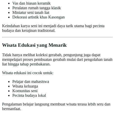
Vas dan hiasan keramik
Peralatan rumah tangga klasik
Miniatur seni tanah liat
Dekorasi artistik khas Kasongan
Keindahan karya seni ini menjadi daya tarik utama bagi pecinta
budaya dan kerajinan tradisional.
Wisata Edukasi yang Menarik
Tidak hanya melihat koleksi gerabah, pengunjung juga dapat
mempelajari proses pembuatan gerabah mulai dari pengolahan tanah
liat hingga tahap pembakaran.
Wisata edukasi ini cocok untuk:
Pelajar dan mahasiswa
Wisata keluarga
Komunitas seni
Pecinta budaya lokal
Pengalaman belajar langsung membuat wisata terasa lebih seru dan
bermanfaat.