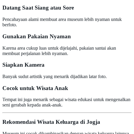
Datang Saat Siang atau Sore
Pencahayaan alami membuat area museum lebih nyaman untuk
berfoto.
Gunakan Pakaian Nyaman
Karena area cukup luas untuk dijelajahi, pakaian santai akan
membuat perjalanan lebih nyaman.
Siapkan Kamera
Banyak sudut artistik yang menarik dijadikan latar foto.
Cocok untuk Wisata Anak
Tempat ini juga menarik sebagai wisata edukasi untuk mengenalkan
seni gerabah kepada anak-anak.
Rekomendasi Wisata Keluarga di Jogja
Museum ini cocok dikombinasikan dengan wisata keluarga lainnya