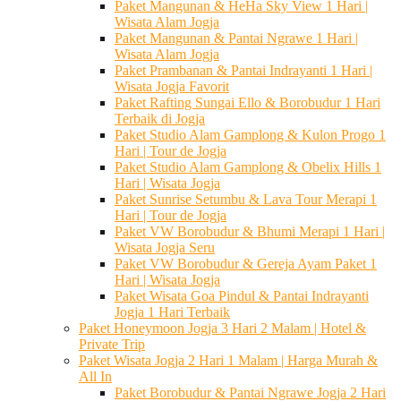
Paket Mangunan & HeHa Sky View 1 Hari |
Wisata Alam Jogja
Paket Mangunan & Pantai Ngrawe 1 Hari |
Wisata Alam Jogja
Paket Prambanan & Pantai Indrayanti 1 Hari |
Wisata Jogja Favorit
Paket Rafting Sungai Ello & Borobudur 1 Hari
Terbaik di Jogja
Paket Studio Alam Gamplong & Kulon Progo 1
Hari | Tour de Jogja
Paket Studio Alam Gamplong & Obelix Hills 1
Hari | Wisata Jogja
Paket Sunrise Setumbu & Lava Tour Merapi 1
Hari | Tour de Jogja
Paket VW Borobudur & Bhumi Merapi 1 Hari |
Wisata Jogja Seru
Paket VW Borobudur & Gereja Ayam Paket 1
Hari | Wisata Jogja
Paket Wisata Goa Pindul & Pantai Indrayanti
Jogja 1 Hari Terbaik
Paket Honeymoon Jogja 3 Hari 2 Malam | Hotel &
Private Trip
Paket Wisata Jogja 2 Hari 1 Malam | Harga Murah &
All In
Paket Borobudur & Pantai Ngrawe Jogja 2 Hari