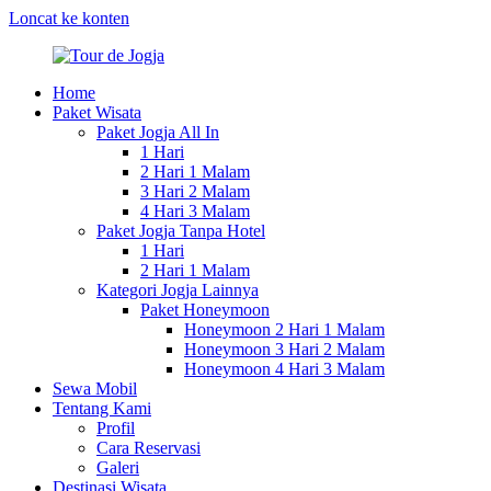
Loncat ke konten
Home
Tour
Paket
Paket Wisata
de
Tour
Paket Jogja All In
Jogja
&
1 Hari
Wisata
2 Hari 1 Malam
Jogja
3 Hari 2 Malam
2025
4 Hari 3 Malam
Paket Jogja Tanpa Hotel
1 Hari
2 Hari 1 Malam
Kategori Jogja Lainnya
Paket Honeymoon
Honeymoon 2 Hari 1 Malam
Honeymoon 3 Hari 2 Malam
Honeymoon 4 Hari 3 Malam
Sewa Mobil
Tentang Kami
Profil
Cara Reservasi
Galeri
Destinasi Wisata