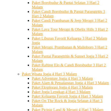
Paket Borobudur & Pantai Selatan 3 Hari 2
Malam
Paket Candi Borobudur & Pantai Parangtritis 3
Hari 2 Malam
Paket Candi Prambanan & Jeep Merapi 3 Hari 2
Malam
Paket Lava Tour Merapi & Obelix Hills 3 Hari 2
Malam
Paket Liburan Favorit Keluarga 3 Hari 2 Malam
Jogja
Paket Merapi, Prambanan & Malioboro 3 Hari 2
Malam
Paket Pantai Parangtritis & Sunset Jogja 3 Hari 2
Malam
Paket Rafting Elo & Candi Borobudur 3 Hari 2
Malam
Paket Wisata Jogja 4 Hari 3 Malam
Paket Adventure Jogja 4 Hari 3 Malam
Paket Alam & Petualangan Jogja 4 Hari 3 Malam
Paket Eksplorasi Jogja 4 Hari 3 Malam
Paket Jogja Lengkap 4 Hari 3 Malam
Paket Keluarga Favorit Jogja 4 Hari 3 Malam
Paket On The Rock & Jogja Selatan 4 Hari 3
Malam
Paket Pictniq Land & Merapi 4 Hari 3 Malam