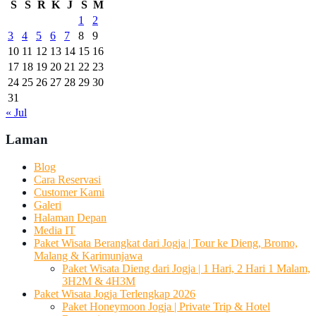
S
S
R
K
J
S
M
1
2
3
4
5
6
7
8
9
10
11
12
13
14
15
16
17
18
19
20
21
22
23
24
25
26
27
28
29
30
31
« Jul
Laman
Blog
Cara Reservasi
Customer Kami
Galeri
Halaman Depan
Media IT
Paket Wisata Berangkat dari Jogja | Tour ke Dieng, Bromo,
Malang & Karimunjawa
Paket Wisata Dieng dari Jogja | 1 Hari, 2 Hari 1 Malam,
3H2M & 4H3M
Paket Wisata Jogja Terlengkap 2026
Paket Honeymoon Jogja | Private Trip & Hotel