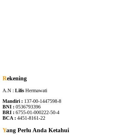
Rekening
A.N :
Lilis
Hermawati
Mandiri :
137-00-1447598-8
BNI :
0536793396
BRI :
6755-01-000222-50-4
BCA :
4451-8161-22
Yang Perlu Anda Ketahui