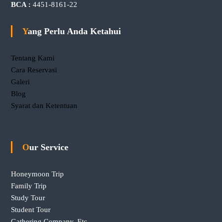
BCA :
4451-8161-22
Yang Perlu Anda Ketahui
Tentang Kami
Cara Reservasi
Galeri
Blog
Syarat dan Ketentuan
Our Service
Honeymoon Trip
Family Trip
Study Tour
Student Tour
Gathering Company, Etc.