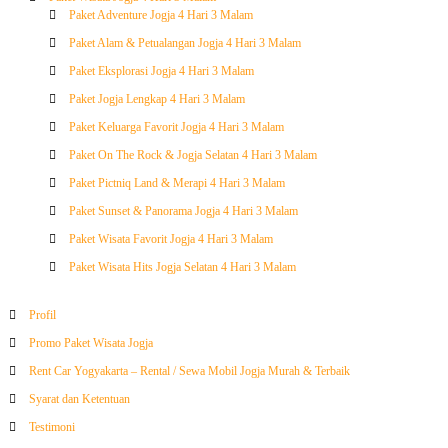
Paket Adventure Jogja 4 Hari 3 Malam
Paket Alam & Petualangan Jogja 4 Hari 3 Malam
Paket Eksplorasi Jogja 4 Hari 3 Malam
Paket Jogja Lengkap 4 Hari 3 Malam
Paket Keluarga Favorit Jogja 4 Hari 3 Malam
Paket On The Rock & Jogja Selatan 4 Hari 3 Malam
Paket Pictniq Land & Merapi 4 Hari 3 Malam
Paket Sunset & Panorama Jogja 4 Hari 3 Malam
Paket Wisata Favorit Jogja 4 Hari 3 Malam
Paket Wisata Hits Jogja Selatan 4 Hari 3 Malam
Profil
Promo Paket Wisata Jogja
Rent Car Yogyakarta – Rental / Sewa Mobil Jogja Murah & Terbaik
Syarat dan Ketentuan
Testimoni