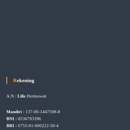
Rekening
A.N :
Lilis
Hermawati
Mandiri :
137-00-1447598-8
BNI :
0536793396
BRI :
6755-01-000222-50-4