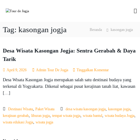
L
o
T
P
a
n
o
k
c
u
e
Tag:
kasongan jogja
a
Beranda
kasongan jogja
r
t
t
T
d
k
o
e
e
u
Desa Wisata Kasongan Jogja: Sentra Gerabah & Daya
J
r
k
Tarik
&
o
o
W
n
p
April 9, 2026
Admin Tour De Jogja
Tinggalkan Komentar
g
i
t
a
j
s
Desa Wisata Kasongan Jogja merupakan salah satu destinasi budaya yang
d
e
a
a
terkenal di Yogyakarta. Dikenal sebagai pusat kerajinan tanah liat, kawasan
a
n
t
D
[…]
a
e
J
s
o
,
,
,
Destinasi Wisata
Paket Wisata
desa wisata kasongan jogja
kasongan jogja
a
g
W
,
,
,
,
,
kerajinan gerabah
liburan jogja
tempat wisata jogja
wisata bantul
wisata budaya Jogja
j
i
,
wisata edukasi Jogja
wisata jogja
a
s
2
a
0
t
2