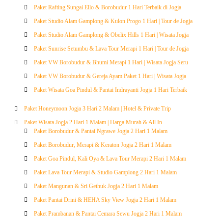
Paket Rafting Sungai Ello & Borobudur 1 Hari Terbaik di Jogja
Paket Studio Alam Gamplong & Kulon Progo 1 Hari | Tour de Jogja
Paket Studio Alam Gamplong & Obelix Hills 1 Hari | Wisata Jogja
Paket Sunrise Setumbu & Lava Tour Merapi 1 Hari | Tour de Jogja
Paket VW Borobudur & Bhumi Merapi 1 Hari | Wisata Jogja Seru
Paket VW Borobudur & Gereja Ayam Paket 1 Hari | Wisata Jogja
Paket Wisata Goa Pindul & Pantai Indrayanti Jogja 1 Hari Terbaik
Paket Honeymoon Jogja 3 Hari 2 Malam | Hotel & Private Trip
Paket Wisata Jogja 2 Hari 1 Malam | Harga Murah & All In
Paket Borobudur & Pantai Ngrawe Jogja 2 Hari 1 Malam
Paket Borobudur, Merapi & Keraton Jogja 2 Hari 1 Malam
Paket Goa Pindul, Kali Oya & Lava Tour Merapi 2 Hari 1 Malam
Paket Lava Tour Merapi & Studio Gamplong 2 Hari 1 Malam
Paket Mangunan & Sri Gethuk Jogja 2 Hari 1 Malam
Paket Pantai Drini & HEHA Sky View Jogja 2 Hari 1 Malam
Paket Prambanan & Pantai Cemara Sewu Jogja 2 Hari 1 Malam