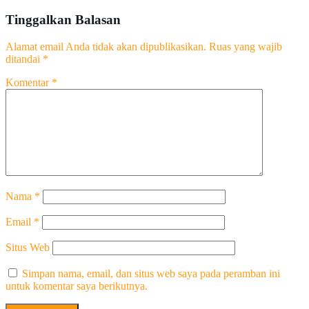
Tinggalkan Balasan
Alamat email Anda tidak akan dipublikasikan.
Ruas yang wajib
ditandai
*
Komentar
*
Nama
*
Email
*
Situs Web
Simpan nama, email, dan situs web saya pada peramban ini
untuk komentar saya berikutnya.