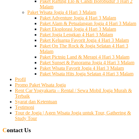
Paket Rafting Elo & Candi Borobudur 3 Hari 2
Malam
Paket Wisata Jogja 4 Hari 3 Malam
Paket Adventure Jogja 4 Hari 3 Malam
Paket Alam & Petualangan Jogja 4 Hari 3 Malam
Paket Eksplorasi Jogja 4 Hari 3 Malam
Paket Jogja Lengkap 4 Hari 3 Malam
Paket Keluarga Favorit Jogja 4 Hari 3 Malam
Paket On The Rock & Jogja Selatan 4 Hari 3
Malam
Paket Pictniq Land & Merapi 4 Hari 3 Malam
Paket Sunset & Panorama Jogja 4 Hari 3 Malam
Paket Wisata Favorit Jogja 4 Hari 3 Malam
Paket Wisata Hits Jogja Selatan 4 Hari 3 Malam
Profil
Promo Paket Wisata Jogja
Rent Car Yogyakarta – Rental / Sewa Mobil Jogja Murah &
Terbaik
Syarat dan Ketentuan
Testimoni
Tour de Jogja | Agen Wisata Jogja untuk Tour, Gathering &
Study Tour
Contact Us