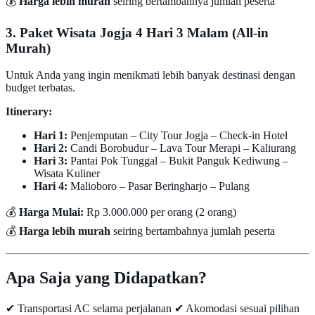
💰
Harga lebih murah
seiring bertambahnya jumlah peserta
3. Paket Wisata Jogja 4 Hari 3 Malam (All-in
Murah)
Untuk Anda yang ingin menikmati lebih banyak destinasi dengan
budget terbatas.
Itinerary:
Hari 1:
Penjemputan – City Tour Jogja – Check-in Hotel
Hari 2:
Candi Borobudur – Lava Tour Merapi – Kaliurang
Hari 3:
Pantai Pok Tunggal – Bukit Panguk Kediwung –
Wisata Kuliner
Hari 4:
Malioboro – Pasar Beringharjo – Pulang
💰
Harga Mulai:
Rp 3.000.000 per orang (2 orang)
💰
Harga lebih murah
seiring bertambahnya jumlah peserta
Apa Saja yang Didapatkan?
✔ Transportasi AC selama perjalanan ✔ Akomodasi sesuai pilihan