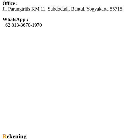
Office :
Jl. Parangtritis KM 11, Sabdodadi, Bantul, Yogyakarta 55715
WhatsApp :
+62 813-3670-1970
Rekening