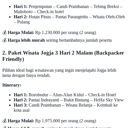
Hari 1:
Penjemputan – Candi Prambanan – Tebing Breksi –
Malioboro – Check-in hotel
Hari 2:
Hutan Pinus – Pantai Parangtritis – Wisata Oleh-Oleh
– Pulang
💰
Harga Mulai:
Rp 1.230.000 per orang (2 orang)
💰
Harga lebih murah
seiring bertambahnya jumlah peserta
2. Paket Wisata Jogja 3 Hari 2 Malam (Backpacker
Friendly)
Pilihan ideal bagi wisatawan yang ingin menjelajahi Jogja lebih
lama dengan biaya rendah.
Itinerary:
Hari 1:
Borobudur – Alun-Alun Kidul – Check-in Hotel
Hari 2:
Pantai Indrayanti – Bukit Bintang – HeHa Sky View
Hari 3:
Candi Prambanan – Wisata Belanja – Kembali ke
kota asal
💰
Harga Mulai:
Rp 1.975.000 per orang (2 orang)