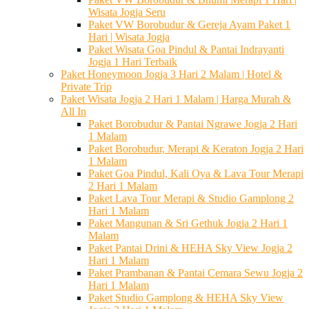
Wisata Jogja Seru
Paket VW Borobudur & Gereja Ayam Paket 1
Hari | Wisata Jogja
Paket Wisata Goa Pindul & Pantai Indrayanti
Jogja 1 Hari Terbaik
Paket Honeymoon Jogja 3 Hari 2 Malam | Hotel &
Private Trip
Paket Wisata Jogja 2 Hari 1 Malam | Harga Murah &
All In
Paket Borobudur & Pantai Ngrawe Jogja 2 Hari
1 Malam
Paket Borobudur, Merapi & Keraton Jogja 2 Hari
1 Malam
Paket Goa Pindul, Kali Oya & Lava Tour Merapi
2 Hari 1 Malam
Paket Lava Tour Merapi & Studio Gamplong 2
Hari 1 Malam
Paket Mangunan & Sri Gethuk Jogja 2 Hari 1
Malam
Paket Pantai Drini & HEHA Sky View Jogja 2
Hari 1 Malam
Paket Prambanan & Pantai Cemara Sewu Jogja 2
Hari 1 Malam
Paket Studio Gamplong & HEHA Sky View