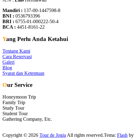
Mandiri :
137-00-1447598-8
BNI :
0536793396
BRI :
6755-01-000222-50-4
BCA :
4451-8161-22
Yang Perlu Anda Ketahui
Tentang Kami
Cara Reservasi
Galeri
Blog
Syarat dan Ketentuan
Our Service
Honeymoon Trip
Family Trip
Study Tour
Student Tour
Gathering Company, Etc.
Copyright © 2026
Tour de Jogja
All rights reserved.Tema:
Flash
by