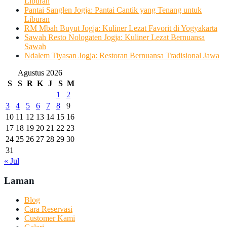
Liburan
Pantai Sanglen Jogja: Pantai Cantik yang Tenang untuk
Liburan
RM Mbah Buyut Jogja: Kuliner Lezat Favorit di Yogyakarta
Sawah Resto Nologaten Jogja: Kuliner Lezat Bernuansa
Sawah
Ndalem Tiyasan Jogja: Restoran Bernuansa Tradisional Jawa
Agustus 2026
S
S
R
K
J
S
M
1
2
3
4
5
6
7
8
9
10
11
12
13
14
15
16
17
18
19
20
21
22
23
24
25
26
27
28
29
30
31
« Jul
Laman
Blog
Cara Reservasi
Customer Kami