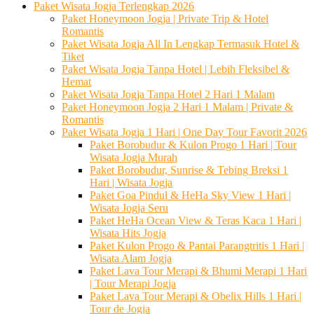
Hemat
Paket Wisata Jogja Tanpa Hotel 2 Hari 1 Malam
Paket Honeymoon Jogja 2 Hari 1 Malam | Private &
Romantis
Paket Wisata Jogja 1 Hari | One Day Tour Favorit 2026
Paket Borobudur & Kulon Progo 1 Hari | Tour
Wisata Jogja Murah
Paket Borobudur, Sunrise & Tebing Breksi 1
Hari | Wisata Jogja
Paket Goa Pindul & HeHa Sky View 1 Hari |
Wisata Jogja Seru
Paket HeHa Ocean View & Teras Kaca 1 Hari |
Wisata Hits Jogja
Paket Kulon Progo & Pantai Parangtritis 1 Hari |
Wisata Alam Jogja
Paket Lava Tour Merapi & Bhumi Merapi 1 Hari
| Tour Merapi Jogja
Paket Lava Tour Merapi & Obelix Hills 1 Hari |
Tour de Jogja
Paket Mangunan & Air Terjun Sri Gethuk 1 Hari
| Wisata Alam Jogja
Paket Mangunan & HeHa Sky View 1 Hari |
Wisata Alam Jogja
Paket Mangunan & Pantai Ngrawe 1 Hari |
Wisata Alam Jogja