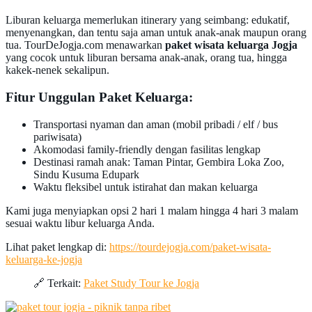
Liburan keluarga memerlukan itinerary yang seimbang: edukatif,
menyenangkan, dan tentu saja aman untuk anak-anak maupun orang
tua. TourDeJogja.com menawarkan
paket wisata keluarga Jogja
yang cocok untuk liburan bersama anak-anak, orang tua, hingga
kakek-nenek sekalipun.
Fitur Unggulan Paket Keluarga:
Transportasi nyaman dan aman (mobil pribadi / elf / bus
pariwisata)
Akomodasi family-friendly dengan fasilitas lengkap
Destinasi ramah anak: Taman Pintar, Gembira Loka Zoo,
Sindu Kusuma Edupark
Waktu fleksibel untuk istirahat dan makan keluarga
Kami juga menyiapkan opsi 2 hari 1 malam hingga 4 hari 3 malam
sesuai waktu libur keluarga Anda.
Lihat paket lengkap di:
https://tourdejogja.com/paket-wisata-
keluarga-ke-jogja
🔗 Terkait:
Paket Study Tour ke Jogja