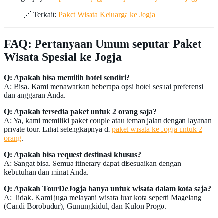
🔗 Terkait:
Paket Wisata Keluarga ke Jogja
FAQ: Pertanyaan Umum seputar Paket
Wisata Spesial ke Jogja
Q: Apakah bisa memilih hotel sendiri?
A: Bisa. Kami menawarkan beberapa opsi hotel sesuai preferensi
dan anggaran Anda.
Q: Apakah tersedia paket untuk 2 orang saja?
A: Ya, kami memiliki paket couple atau teman jalan dengan layanan
private tour. Lihat selengkapnya di
paket wisata ke Jogja untuk 2
orang
.
Q: Apakah bisa request destinasi khusus?
A: Sangat bisa. Semua itinerary dapat disesuaikan dengan
kebutuhan dan minat Anda.
Q: Apakah TourDeJogja hanya untuk wisata dalam kota saja?
A: Tidak. Kami juga melayani wisata luar kota seperti Magelang
(Candi Borobudur), Gunungkidul, dan Kulon Progo.