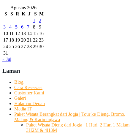
10
11
12
13
14
15
16
17
18
19
20
21
22
23
24
25
26
27
28
29
30
31
« Jul
Laman
Blog
Cara Reservasi
Customer Kami
Galeri
Halaman Depan
Media IT
Paket Wisata Berangkat dari Jogja | Tour ke Dieng, Bromo,
Malang & Karimunjawa
Paket Wisata Dieng dari Jogja | 1 Hari, 2 Hari 1 Malam,
3H2M & 4H3M
Paket Wisata Jogja Terlengkap 2026
Paket Honeymoon Jogja | Private Trip & Hotel
Romantis
Paket Wisata Jogja All In Lengkap Termasuk Hotel &
Tiket
Paket Wisata Jogja Tanpa Hotel | Lebih Fleksibel &