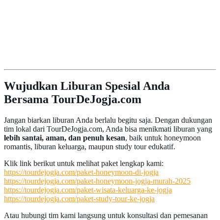
Wujudkan Liburan Spesial Anda
Bersama TourDeJogja.com
Jangan biarkan liburan Anda berlalu begitu saja. Dengan dukungan
tim lokal dari TourDeJogja.com, Anda bisa menikmati liburan yang
lebih santai, aman, dan penuh kesan
, baik untuk honeymoon
romantis, liburan keluarga, maupun study tour edukatif.
Klik link berikut untuk melihat paket lengkap kami:
https://tourdejogja.com/paket-honeymoon-di-jogja
https://tourdejogja.com/paket-honeymoon-jogja-murah-2025
https://tourdejogja.com/paket-wisata-keluarga-ke-jogja
https://tourdejogja.com/paket-study-tour-ke-jogja
Atau hubungi tim kami langsung untuk konsultasi dan pemesanan
cepat. TourDeJogja.com, cara lokal untuk menikmati Jogja secara
maksimal.
Paket Wisata
honeymoon jogja
,
liburan keluarga di jogja
,
paket
bulan madu jogja
,
paket honeymoon jogja
,
paket honeymoon jogja
murah
,
paket honeymoon jogja murah 2025
,
paket honeymoon