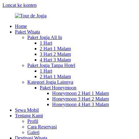
Loncat ke konten
Home
Tour
Paket
Paket Wisata
de
Tour
Paket Jogja All In
Jogja
&
1 Hari
Wisata
2 Hari 1 Malam
Jogja
3 Hari 2 Malam
2025
4 Hari 3 Malam
Paket Jogja Tanpa Hotel
1 Hari
2 Hari 1 Malam
Kategori Jogja Lainnya
Paket Honeymoon
Honeymoon 2 Hari 1 Malam
Honeymoon 3 Hari 2 Malam
Honeymoon 4 Hari 3 Malam
Sewa Mobil
Tentang Kami
Profil
Cara Reservasi
Galeri
Destinasi Wisata