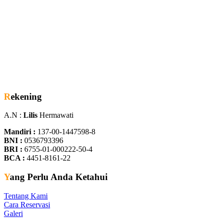
Rekening
A.N :
Lilis
Hermawati
Mandiri :
137-00-1447598-8
BNI :
0536793396
BRI :
6755-01-000222-50-4
BCA :
4451-8161-22
Yang Perlu Anda Ketahui
Tentang Kami
Cara Reservasi
Galeri