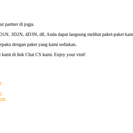
r partner di jogja.
 2D1N, 3D2N, 4D3N, dll. Anda dapat langsung melihat paket-paket kam
rpaku dengan paket yang kami sediakan.
kami di link Chat CS kami. Enjoy your visit!
m
i
ern