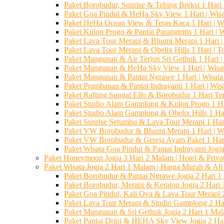
Paket Borobudur, Sunrise & Tebing Breksi 1 Hari 
Paket Goa Pindul & HeHa Sky View 1 Hari | Wisa
Paket HeHa Ocean View & Teras Kaca 1 Hari | Wis
Paket Kulon Progo & Pantai Parangtritis 1 Hari | 
Paket Lava Tour Merapi & Bhumi Merapi 1 Hari |
Paket Lava Tour Merapi & Obelix Hills 1 Hari | T
Paket Mangunan & Air Terjun Sri Gethuk 1 Hari |
Paket Mangunan & HeHa Sky View 1 Hari | Wisat
Paket Mangunan & Pantai Ngrawe 1 Hari | Wisata
Paket Prambanan & Pantai Indrayanti 1 Hari | Wisa
Paket Rafting Sungai Ello & Borobudur 1 Hari Ter
Paket Studio Alam Gamplong & Kulon Progo 1 Har
Paket Studio Alam Gamplong & Obelix Hills 1 Hari
Paket Sunrise Setumbu & Lava Tour Merapi 1 Hari
Paket VW Borobudur & Bhumi Merapi 1 Hari | Wi
Paket VW Borobudur & Gereja Ayam Paket 1 Hari 
Paket Wisata Goa Pindul & Pantai Indrayanti Jogja
Paket Honeymoon Jogja 3 Hari 2 Malam | Hotel & Privat
Paket Wisata Jogja 2 Hari 1 Malam | Harga Murah & All
Paket Borobudur & Pantai Ngrawe Jogja 2 Hari 
Paket Borobudur, Merapi & Keraton Jogja 2 Hari
Paket Goa Pindul, Kali Oya & Lava Tour Merapi 
Paket Lava Tour Merapi & Studio Gamplong 2 Ha
Paket Mangunan & Sri Gethuk Jogja 2 Hari 1 Ma
Paket Pantai Drini & HEHA Sky View Jogja 2 Ha