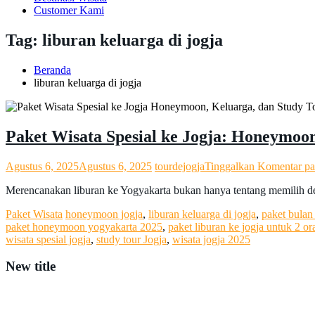
Customer Kami
Tag:
liburan keluarga di jogja
Beranda
liburan keluarga di jogja
Paket Wisata Spesial ke Jogja: Honeymoon
Agustus 6, 2025
Agustus 6, 2025
tourdejogja
Tinggalkan Komentar
pa
Merencanakan liburan ke Yogyakarta bukan hanya tentang memilih des
Paket Wisata
honeymoon jogja
,
liburan keluarga di jogja
,
paket bulan
paket honeymoon yogyakarta 2025
,
paket liburan ke jogja untuk 2 or
wisata spesial jogja
,
study tour Jogja
,
wisata jogja 2025
New title