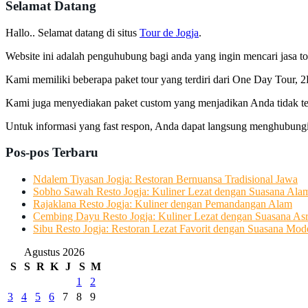
Selamat Datang
Hallo.. Selamat datang di situs
Tour de Jogja
.
Website ini adalah penguhubung bagi anda yang ingin mencari jasa tou
Kami memiliki beberapa paket tour yang terdiri dari One Day Tour,
Kami juga menyediakan paket custom yang menjadikan Anda tidak te
Untuk informasi yang fast respon, Anda dapat langsung menghubungi 
Pos-pos Terbaru
Ndalem Tiyasan Jogja: Restoran Bernuansa Tradisional Jawa
Sobho Sawah Resto Jogja: Kuliner Lezat dengan Suasana Ala
Rajaklana Resto Jogja: Kuliner dengan Pemandangan Alam
Cembing Dayu Resto Jogja: Kuliner Lezat dengan Suasana Asr
Sibu Resto Jogja: Restoran Lezat Favorit dengan Suasana Mod
Agustus 2026
S
S
R
K
J
S
M
1
2
3
4
5
6
7
8
9