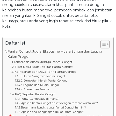
5
menghadirkan suasana alami khas pantai muara dengan
keindahan hutan mangrove, pemecah ombak, dan jembatan
merah yang ikonik. Sangat cocok untuk pecinta foto,
keluarga, atau Anda yang ingin rehat sejenak dari hiruk-pikuk
kota.
Daftar Isi
Pantai Congot Jogja: Eksotisme Muara Sungai dan Laut di
Kulon Progo
Lokasi dan Akses Menuju Pantai Congot
Tiket Masuk dan Fasilitas Pantai Congot
Keindahan dan Daya Tarik Pantai Congot
1. Hutan Mangrove Pantai Congot
2. Jembatan Merah Pantai Congot
3. Laguna dan Muara Sungai
4. Sunset dan Sunrise
FAQ Seputar Pantai Congot
Pantai Congot ada di mana?
Apakah Pantai Congot dekat dengan tempat wisata lain?
Bagaimana kondisi cuaca Pantai Congot hari ini?
Apakah ada penginapan dekat Pantai Congot?