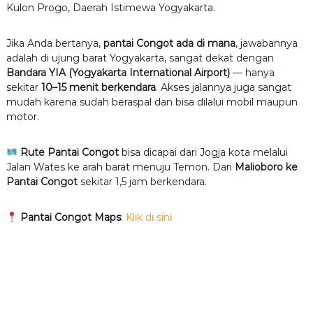
Kulon Progo, Daerah Istimewa Yogyakarta.
Jika Anda bertanya,
pantai Congot ada di mana
, jawabannya
adalah di ujung barat Yogyakarta, sangat dekat dengan
Bandara YIA (Yogyakarta International Airport)
— hanya
sekitar
10–15 menit berkendara
. Akses jalannya juga sangat
mudah karena sudah beraspal dan bisa dilalui mobil maupun
motor.
Rute Pantai Congot
bisa dicapai dari Jogja kota melalui
Jalan Wates ke arah barat menuju Temon. Dari
Malioboro ke
Pantai Congot
sekitar 1,5 jam berkendara.
Pantai Congot Maps
:
Klik di sini