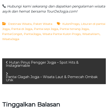
Hubungi kami sekarang dan dapatkan pengalaman wisata
asyik dan hemat bersama TourDeJogja.com!
,
,
Destinasi Wisata
Paket Wisata
KulonProgo
Liburan di pantai
,
,
,
,
Jogja
Pantai di Jogja
Pantai sepi Jogja
Pantai tenang Jogja
,
,
,
,
PantaiCongot
PantaiJogja
Wisata Pantai Kulon Progo
WisataAlam
WisataJogja
N
Hutan Pinus Pengger Jogja – Spot Hits &
Instagramable
a
Pantai Glagah Jogja – Wisata Laut & Pemecah Ombak
Unik
v
i
Tinggalkan Balasan
g