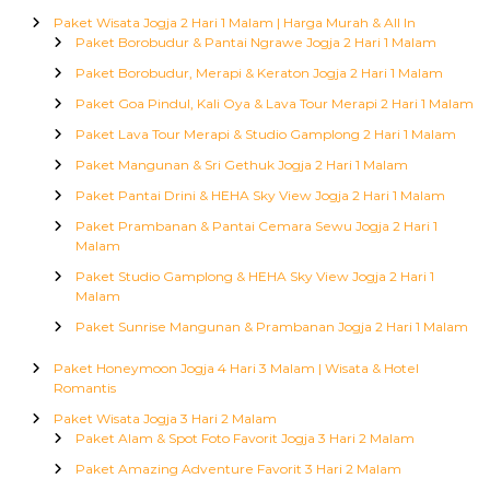
Paket Wisata Jogja 2 Hari 1 Malam | Harga Murah & All In
Paket Borobudur & Pantai Ngrawe Jogja 2 Hari 1 Malam
Paket Borobudur, Merapi & Keraton Jogja 2 Hari 1 Malam
Paket Goa Pindul, Kali Oya & Lava Tour Merapi 2 Hari 1 Malam
Paket Lava Tour Merapi & Studio Gamplong 2 Hari 1 Malam
Paket Mangunan & Sri Gethuk Jogja 2 Hari 1 Malam
Paket Pantai Drini & HEHA Sky View Jogja 2 Hari 1 Malam
Paket Prambanan & Pantai Cemara Sewu Jogja 2 Hari 1
Malam
Paket Studio Gamplong & HEHA Sky View Jogja 2 Hari 1
Malam
Paket Sunrise Mangunan & Prambanan Jogja 2 Hari 1 Malam
Paket Honeymoon Jogja 4 Hari 3 Malam | Wisata & Hotel
Romantis
Paket Wisata Jogja 3 Hari 2 Malam
Paket Alam & Spot Foto Favorit Jogja 3 Hari 2 Malam
Paket Amazing Adventure Favorit 3 Hari 2 Malam