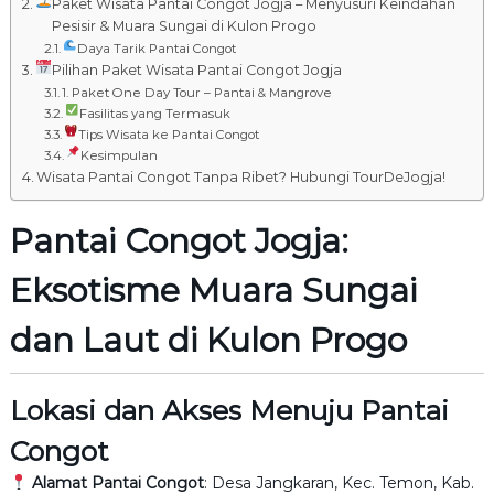
Paket Wisata Pantai Congot Jogja – Menyusuri Keindahan
Pesisir & Muara Sungai di Kulon Progo
Daya Tarik Pantai Congot
Pilihan Paket Wisata Pantai Congot Jogja
1. Paket One Day Tour – Pantai & Mangrove
Fasilitas yang Termasuk
Tips Wisata ke Pantai Congot
Kesimpulan
Wisata Pantai Congot Tanpa Ribet? Hubungi TourDeJogja!
Pantai Congot Jogja:
Eksotisme Muara Sungai
dan Laut di Kulon Progo
Lokasi dan Akses Menuju Pantai
Congot
Alamat Pantai Congot
: Desa Jangkaran, Kec. Temon, Kab.