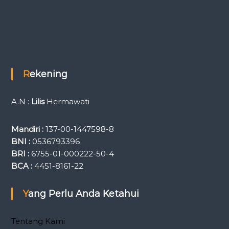
Rekening
A.N :
Lilis
Hermawati
Mandiri :
137-00-1447598-8
BNI :
0536793396
BRI :
6755-01-000222-50-4
BCA :
4451-8161-22
Yang Perlu Anda Ketahui
Tentang Kami