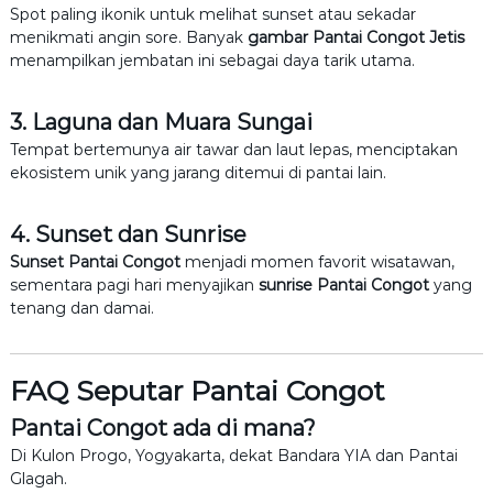
Spot paling ikonik untuk melihat sunset atau sekadar
menikmati angin sore. Banyak
gambar Pantai Congot Jetis
menampilkan jembatan ini sebagai daya tarik utama.
3. Laguna dan Muara Sungai
Tempat bertemunya air tawar dan laut lepas, menciptakan
ekosistem unik yang jarang ditemui di pantai lain.
4. Sunset dan Sunrise
Sunset Pantai Congot
menjadi momen favorit wisatawan,
sementara pagi hari menyajikan
sunrise Pantai Congot
yang
tenang dan damai.
FAQ Seputar Pantai Congot
Pantai Congot ada di mana?
Di Kulon Progo, Yogyakarta, dekat Bandara YIA dan Pantai
Glagah.