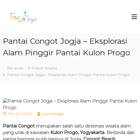
L
o
T
P
a
n
o
k
c
u
e
a
r
t
t
T
Pantai Congot Jogja – Eksplorasi
d
k
o
e
e
u
Alam Pinggir Pantai Kulon Progo
J
r
k
&
o
o
W
n
Beranda
Paket Wisata
g
i
t
Pantai Congot Jogja – Eksplorasi Alam Pinggir Pantai Kulon Progo
j
s
e
a
a
n
t
a
J
o
g
Mei 24, 2025
tourdejogja
j
a
Pantai Congot
merupakan salah satu destinasi wisata alam
2
yang unik di kawasan
Kulon Progo, Yogyakarta
. Berbeda dari
0
2
pantai berpasir putih lainnya di Jogja,
Congot Beach