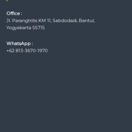
Office :
Jl. Parangtritis KM 11, Sabdodadi, Bantul,
Yogyakarta 55715
WhatsApp :
+62 813-3670-1970