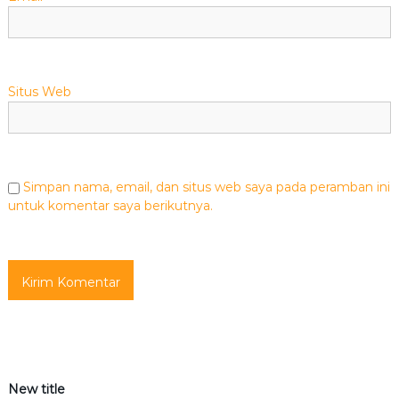
Situs Web
Simpan nama, email, dan situs web saya pada peramban ini
untuk komentar saya berikutnya.
New title