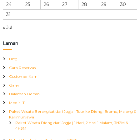
24
25
26
27
28
29
30
31
« Jul
Laman
Blog
Cara Reservasi
Customer Kami
Galeri
Halaman Depan
Media IT
Paket Wisata Berangkat dari Jogja | Tour ke Dieng, Bromo, Malang &
Karimunjawa
Paket Wisata Dieng dari Jogja | 1 Hari, 2 Hari 1 Malam, 3H2M &
4H3M