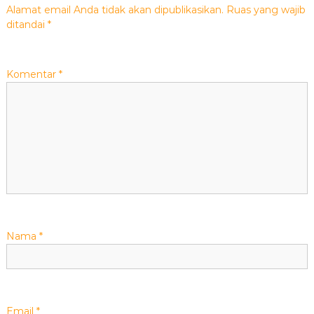
Alamat email Anda tidak akan dipublikasikan.
Ruas yang wajib
a
ditandai
*
s
Komentar
*
i
p
o
s
Nama
*
Email
*