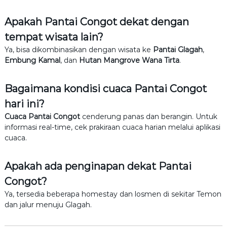
Apakah Pantai Congot dekat dengan
tempat wisata lain?
Ya, bisa dikombinasikan dengan wisata ke
Pantai Glagah
,
Embung Kamal
, dan
Hutan Mangrove Wana Tirta
.
Bagaimana kondisi cuaca Pantai Congot
hari ini?
Cuaca Pantai Congot
cenderung panas dan berangin. Untuk
informasi real-time, cek prakiraan cuaca harian melalui aplikasi
cuaca.
Apakah ada penginapan dekat Pantai
Congot?
Ya, tersedia beberapa homestay dan losmen di sekitar Temon
dan jalur menuju Glagah.