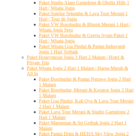
Paket Studio Alam Gamplong & Obelix Hills 1
Hari | Wisata Jogja
Paket Sunrise Setumbu & Lava Tour Merapi 1
Hari | Tour de Jogja
Paket VW Borobudur & Bhumi Merapi 1 Hari |
Wisata Jogja Seru
Paket VW Borobudur & Gereja Ayam Paket 1
Hari | Wisata Jogja
Paket Wisata Goa Pindul & Pantai Indrayanti
Jogja 1 Hari Terbaik
Paket Honeymoon Jogja 3 Hari 2 Malam | Hotel &
Private Trip
Paket Wisata Jogja 2 Hari 1 Malam | Harga Murah &
All In
Paket Borobudur & Pantai Ngrawe Jogja 2 Hari
1 Malam
Paket Borobudur, Merapi & Keraton Jogja 2 Hari
1 Malam
Paket Goa Pindul, Kali Oya & Lava Tour Merapi
2 Hari 1 Malam
Paket Lava Tour Merapi & Studio Gamplong 2
Hari 1 Malam
Paket Mangunan & Sri Gethuk Jogja 2 Hari 1
Malam
Paket Pantai Drini & HEHA Sky View Jogja 2