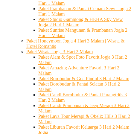
Hari 1 Malam
Paket Prambanan & Pantai Cemara Sewu Jogja 2
Hari 1 Malam
Paket Studio Gamplong & HEHA Sky View
Jogja 2 Hari 1 Malam
Paket Sunrise Mangunan & Prambanan Jogja 2
Hari 1 Malam
Paket Honeymoon Jogja 4 Hari 3 Malam | Wisata &
Hotel Romantis
Paket Wisata Jogja 3 Hari 2 Malam
Paket Alam & Spot Foto Favorit Jogja 3 Hari 2
Malam
Paket Amazing Adventure Favorit 3 Hari 2
Malam
Paket Borobudur & Goa Pindul 3 Hari 2 Malam
Paket Borobudur & Pantai Selatan 3 Hari 2
Malam
Paket Candi Borobudur & Pantai Parangtritis 3
Hari 2 Malam
Paket Candi Prambanan & Jeep Merapi 3 Hari 2
Malam
Paket Lava Tour Merapi & Obelix Hills 3 Hari 2
Malam
Paket Liburan Favorit Keluarga 3 Hari 2 Malam
Jogja