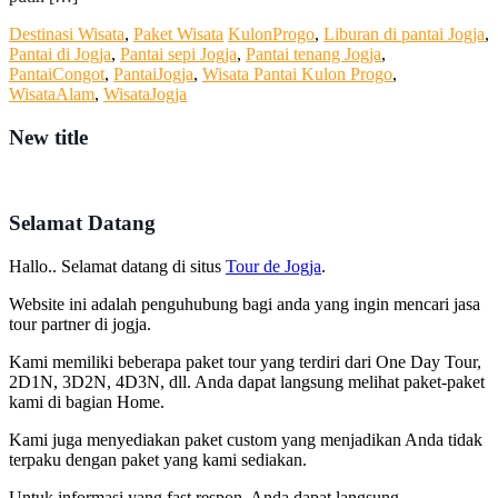
Destinasi Wisata
,
Paket Wisata
KulonProgo
,
Liburan di pantai Jogja
,
Pantai di Jogja
,
Pantai sepi Jogja
,
Pantai tenang Jogja
,
PantaiCongot
,
PantaiJogja
,
Wisata Pantai Kulon Progo
,
WisataAlam
,
WisataJogja
New title
Selamat Datang
Hallo.. Selamat datang di situs
Tour de Jogja
.
Website ini adalah penguhubung bagi anda yang ingin mencari jasa
tour partner di jogja.
Kami memiliki beberapa paket tour yang terdiri dari One Day Tour,
2D1N, 3D2N, 4D3N, dll. Anda dapat langsung melihat paket-paket
kami di bagian Home.
Kami juga menyediakan paket custom yang menjadikan Anda tidak
terpaku dengan paket yang kami sediakan.
Untuk informasi yang fast respon, Anda dapat langsung