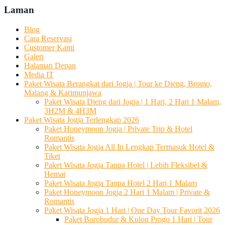
Laman
Blog
Cara Reservasi
Customer Kami
Galeri
Halaman Depan
Media IT
Paket Wisata Berangkat dari Jogja | Tour ke Dieng, Bromo,
Malang & Karimunjawa
Paket Wisata Dieng dari Jogja | 1 Hari, 2 Hari 1 Malam,
3H2M & 4H3M
Paket Wisata Jogja Terlengkap 2026
Paket Honeymoon Jogja | Private Trip & Hotel
Romantis
Paket Wisata Jogja All In Lengkap Termasuk Hotel &
Tiket
Paket Wisata Jogja Tanpa Hotel | Lebih Fleksibel &
Hemat
Paket Wisata Jogja Tanpa Hotel 2 Hari 1 Malam
Paket Honeymoon Jogja 2 Hari 1 Malam | Private &
Romantis
Paket Wisata Jogja 1 Hari | One Day Tour Favorit 2026
Paket Borobudur & Kulon Progo 1 Hari | Tour