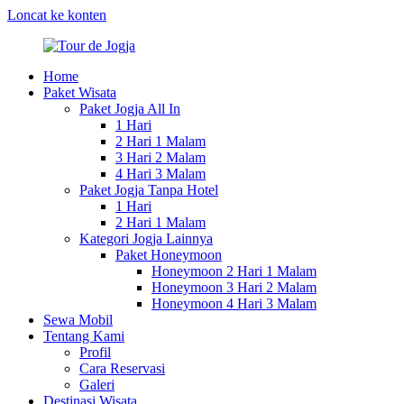
Loncat ke konten
Home
Tour
Paket
Paket Wisata
de
Tour
Paket Jogja All In
Jogja
&
1 Hari
Wisata
2 Hari 1 Malam
Jogja
3 Hari 2 Malam
2025
4 Hari 3 Malam
Paket Jogja Tanpa Hotel
1 Hari
2 Hari 1 Malam
Kategori Jogja Lainnya
Paket Honeymoon
Honeymoon 2 Hari 1 Malam
Honeymoon 3 Hari 2 Malam
Honeymoon 4 Hari 3 Malam
Sewa Mobil
Tentang Kami
Profil
Cara Reservasi
Galeri
Destinasi Wisata