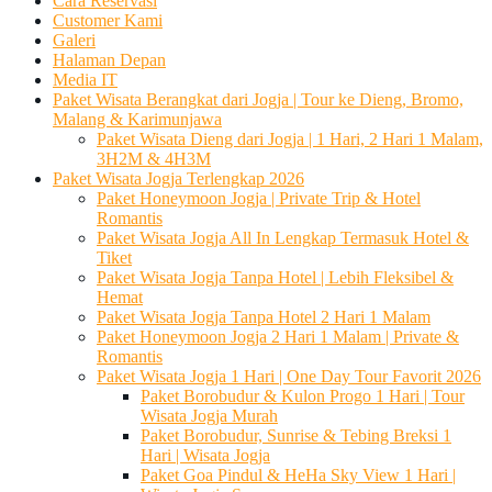
Cara Reservasi
Customer Kami
Galeri
Halaman Depan
Media IT
Paket Wisata Berangkat dari Jogja | Tour ke Dieng, Bromo,
Malang & Karimunjawa
Paket Wisata Dieng dari Jogja | 1 Hari, 2 Hari 1 Malam,
3H2M & 4H3M
Paket Wisata Jogja Terlengkap 2026
Paket Honeymoon Jogja | Private Trip & Hotel
Romantis
Paket Wisata Jogja All In Lengkap Termasuk Hotel &
Tiket
Paket Wisata Jogja Tanpa Hotel | Lebih Fleksibel &
Hemat
Paket Wisata Jogja Tanpa Hotel 2 Hari 1 Malam
Paket Honeymoon Jogja 2 Hari 1 Malam | Private &
Romantis
Paket Wisata Jogja 1 Hari | One Day Tour Favorit 2026
Paket Borobudur & Kulon Progo 1 Hari | Tour
Wisata Jogja Murah
Paket Borobudur, Sunrise & Tebing Breksi 1
Hari | Wisata Jogja
Paket Goa Pindul & HeHa Sky View 1 Hari |