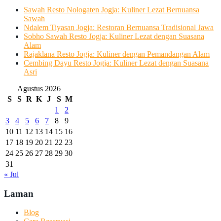
Sawah Resto Nologaten Jogja: Kuliner Lezat Bernuansa
Sawah
Ndalem Tiyasan Jogja: Restoran Bernuansa Tradisional Jawa
Sobho Sawah Resto Jogja: Kuliner Lezat dengan Suasana
Alam
Rajaklana Resto Jogja: Kuliner dengan Pemandangan Alam
Cembing Dayu Resto Jogja: Kuliner Lezat dengan Suasana
Asri
Agustus 2026
S
S
R
K
J
S
M
1
2
3
4
5
6
7
8
9
10
11
12
13
14
15
16
17
18
19
20
21
22
23
24
25
26
27
28
29
30
31
« Jul
Laman
Blog