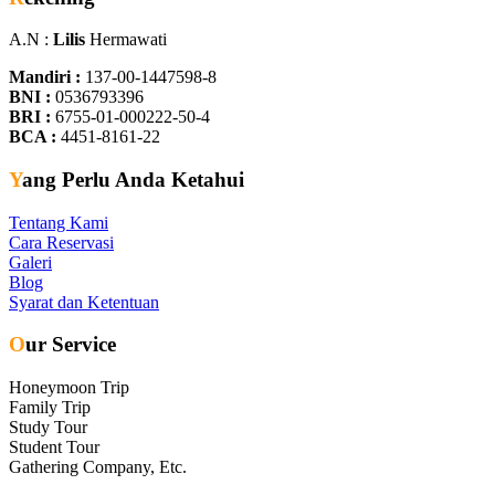
A.N :
Lilis
Hermawati
Mandiri :
137-00-1447598-8
BNI :
0536793396
BRI :
6755-01-000222-50-4
BCA :
4451-8161-22
Yang Perlu Anda Ketahui
Tentang Kami
Cara Reservasi
Galeri
Blog
Syarat dan Ketentuan
Our Service
Honeymoon Trip
Family Trip
Study Tour
Student Tour
Gathering Company, Etc.