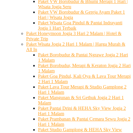
Paket VW Borobudur & Bhumi Merapi 1 Hari |
Wisata Jogja Seru
Paket VW Borobudur & Gereja Ayam Paket 1
Hari | Wisata Jogja
Paket Wisata Goa Pindul & Pantai Indrayanti
Jogja 1 Hari Terbaik
Paket Honeymoon Jogja 3 Hari 2 Malam | Hotel &
Private Trip
Paket Wisata Jogja 2 Hari 1 Malam | Harga Murah &
All In
Paket Borobudur & Pantai Ngrawe Jogja 2 Hari
1 Malam
Paket Borobudur, Merapi & Keraton Jogja 2 Hari
1 Malam
Paket Goa Pindul, Kali Oya & Lava Tour Merapi
2 Hari 1 Malam
Paket Lava Tour Merapi & Studio Gamplong 2
Hari 1 Malam
Paket Mangunan & Sri Gethuk Jogja 2 Hari 1
Malam
Paket Pantai Drini & HEHA Sky View Jogja 2
Hari 1 Malam
Paket Prambanan & Pantai Cemara Sewu Jogja 2
Hari 1 Malam
Paket Studio Gamplong & HEHA Sky View