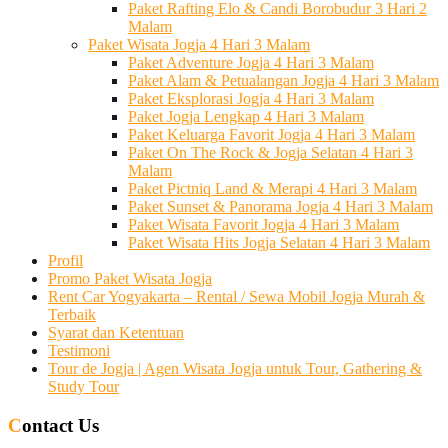
Paket Rafting Elo & Candi Borobudur 3 Hari 2
Malam
Paket Wisata Jogja 4 Hari 3 Malam
Paket Adventure Jogja 4 Hari 3 Malam
Paket Alam & Petualangan Jogja 4 Hari 3 Malam
Paket Eksplorasi Jogja 4 Hari 3 Malam
Paket Jogja Lengkap 4 Hari 3 Malam
Paket Keluarga Favorit Jogja 4 Hari 3 Malam
Paket On The Rock & Jogja Selatan 4 Hari 3
Malam
Paket Pictniq Land & Merapi 4 Hari 3 Malam
Paket Sunset & Panorama Jogja 4 Hari 3 Malam
Paket Wisata Favorit Jogja 4 Hari 3 Malam
Paket Wisata Hits Jogja Selatan 4 Hari 3 Malam
Profil
Promo Paket Wisata Jogja
Rent Car Yogyakarta – Rental / Sewa Mobil Jogja Murah &
Terbaik
Syarat dan Ketentuan
Testimoni
Tour de Jogja | Agen Wisata Jogja untuk Tour, Gathering &
Study Tour
Contact Us