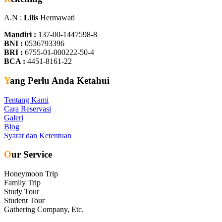
A.N :
Lilis
Hermawati
Mandiri :
137-00-1447598-8
BNI :
0536793396
BRI :
6755-01-000222-50-4
BCA :
4451-8161-22
Yang Perlu Anda Ketahui
Tentang Kami
Cara Reservasi
Galeri
Blog
Syarat dan Ketentuan
Our Service
Honeymoon Trip
Family Trip
Study Tour
Student Tour
Gathering Company, Etc.