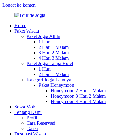
Loncat ke konten
Home
Tour
Paket
Paket Wisata
de
Tour
Paket Jogja All In
Jogja
&
1 Hari
Wisata
2 Hari 1 Malam
Jogja
3 Hari 2 Malam
2025
4 Hari 3 Malam
Paket Jogja Tanpa Hotel
1 Hari
2 Hari 1 Malam
Kategori Jogja Lainnya
Paket Honeymoon
Honeymoon 2 Hari 1 Malam
Honeymoon 3 Hari 2 Malam
Honeymoon 4 Hari 3 Malam
Sewa Mobil
Tentang Kami
Profil
Cara Reservasi
Galeri
Destinasi Wisata