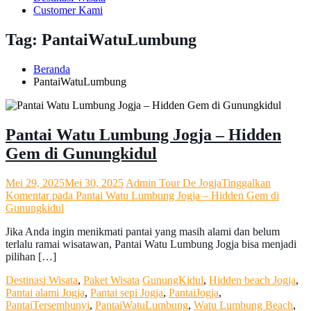
Customer Kami
Tag:
PantaiWatuLumbung
Beranda
PantaiWatuLumbung
Pantai Watu Lumbung Jogja – Hidden
Gem di Gunungkidul
Mei 29, 2025
Mei 30, 2025
Admin Tour De Jogja
Tinggalkan
Komentar
pada Pantai Watu Lumbung Jogja – Hidden Gem di
Gunungkidul
Jika Anda ingin menikmati pantai yang masih alami dan belum
terlalu ramai wisatawan, Pantai Watu Lumbung Jogja bisa menjadi
pilihan […]
Destinasi Wisata
,
Paket Wisata
GunungKidul
,
Hidden beach Jogja
,
Pantai alami Jogja
,
Pantai sepi Jogja
,
PantaiJogja
,
PantaiTersembunyi
,
PantaiWatuLumbung
,
Watu Lumbung Beach
,