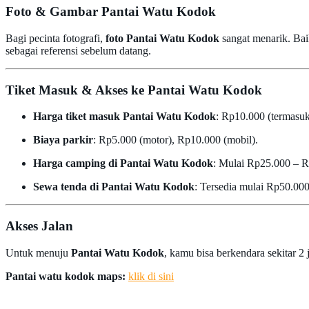
Foto & Gambar Pantai Watu Kodok
Bagi pecinta fotografi,
foto Pantai Watu Kodok
sangat menarik. Baik
sebagai referensi sebelum datang.
Tiket Masuk & Akses ke Pantai Watu Kodok
Harga tiket masuk Pantai Watu Kodok
: Rp10.000 (termasuk 
Biaya parkir
: Rp5.000 (motor), Rp10.000 (mobil).
Harga camping di Pantai Watu Kodok
: Mulai Rp25.000 – Rp
Sewa tenda di Pantai Watu Kodok
: Tersedia mulai Rp50.00
Akses Jalan
Untuk menuju
Pantai Watu Kodok
, kamu bisa berkendara sekitar 2
Pantai watu kodok maps:
klik di sini