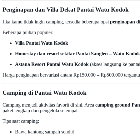
Penginapan dan Villa Dekat Pantai Watu Kodok
Jika kamu tidak ingin camping, tersedia beberapa opsi
penginapan d
Beberapa pilihan populer:
Villa Pantai Watu Kodok
Homestay dan resort sekitar Pantai Sanglen – Watu Kodok
Astana Resort Pantai Watu Kodok
(akses langsung ke pantai
Harga penginapan bervariasi antara Rp150.000 – Rp500.000 tergantu
Camping di Pantai Watu Kodok
Camping menjadi aktivitas favorit di sini. Area
camping ground Pan
paket lengkap dari pengelola setempat.
Tips saat camping:
Bawa kantong sampah sendiri