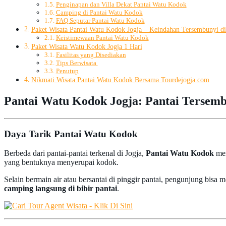
Penginapan dan Villa Dekat Pantai Watu Kodok
Camping di Pantai Watu Kodok
FAQ Seputar Pantai Watu Kodok
Paket Wisata Pantai Watu Kodok Jogja – Keindahan Tersembunyi di
Keistimewaan Pantai Watu Kodok
Paket Wisata Watu Kodok Jogja 1 Hari
Fasilitas yang Disediakan
Tips Berwisata
Penutup
Nikmati Wisata Pantai Watu Kodok Bersama Tourdejogja.com
Pantai Watu Kodok Jogja: Pantai Tersem
Daya Tarik Pantai Watu Kodok
Berbeda dari pantai-pantai terkenal di Jogja,
Pantai Watu Kodok
men
yang bentuknya menyerupai kodok.
Selain bermain air atau bersantai di pinggir pantai, pengunjung bisa
camping langsung di bibir pantai
.