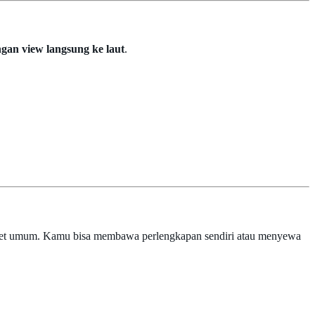
ngan view langsung ke laut
.
oilet umum. Kamu bisa membawa perlengkapan sendiri atau menyewa