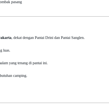
t ombak pasang
yakarta
, dekat dengan Pantai Drini dan Pantai Sanglen.
g luas.
lam yang tenang di pantai ini.
ebutuhan camping.