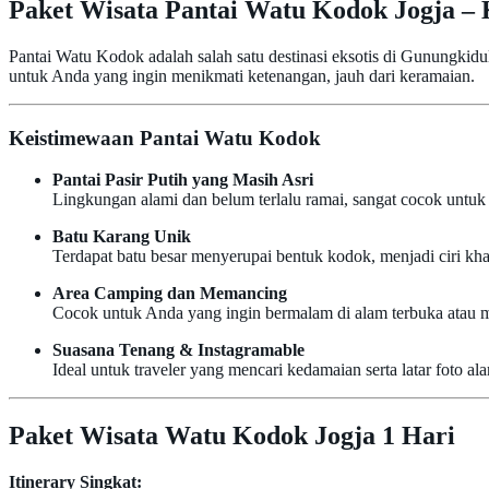
Paket Wisata Pantai Watu Kodok Jogja – 
Pantai Watu Kodok adalah salah satu destinasi eksotis di Gunungkidu
untuk Anda yang ingin menikmati ketenangan, jauh dari keramaian.
Keistimewaan Pantai Watu Kodok
Pantai Pasir Putih yang Masih Asri
Lingkungan alami dan belum terlalu ramai, sangat cocok untuk b
Batu Karang Unik
Terdapat batu besar menyerupai bentuk kodok, menjadi ciri kha
Area Camping dan Memancing
Cocok untuk Anda yang ingin bermalam di alam terbuka atau 
Suasana Tenang & Instagramable
Ideal untuk traveler yang mencari kedamaian serta latar foto al
Paket Wisata Watu Kodok Jogja 1 Hari
Itinerary Singkat: