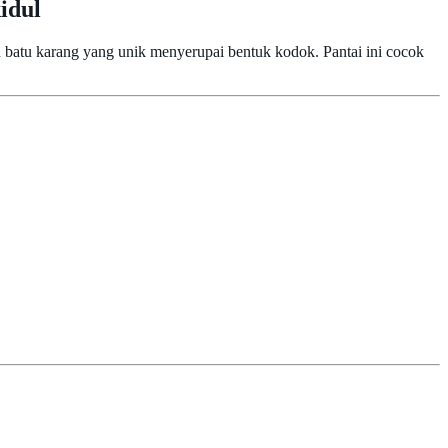
idul
n batu karang yang unik menyerupai bentuk kodok. Pantai ini cocok