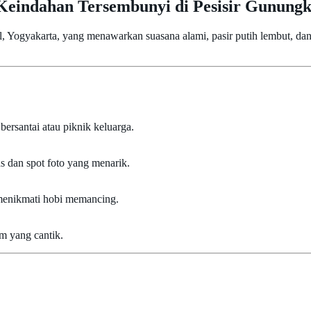
Keindahan Tersembunyi di Pesisir Gunungk
l, Yogyakarta, yang menawarkan suasana alami, pasir putih lembut, da
ersantai atau piknik keluarga.
s dan spot foto yang menarik.
menikmati hobi memancing.
am yang cantik.