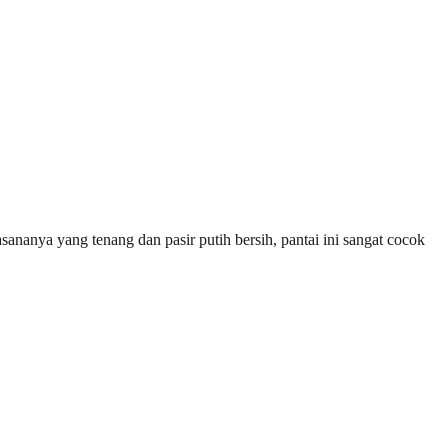
sananya yang tenang dan pasir putih bersih, pantai ini sangat cocok