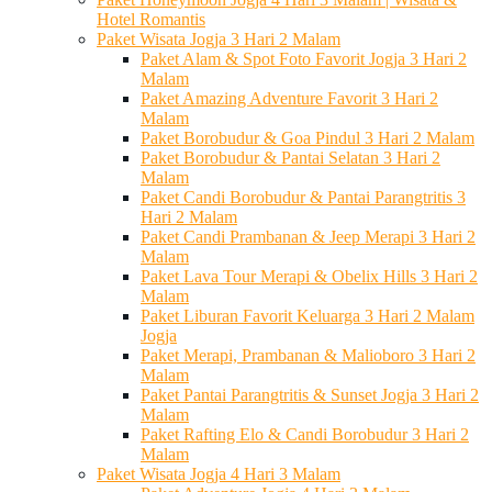
Hotel Romantis
Paket Wisata Jogja 3 Hari 2 Malam
Paket Alam & Spot Foto Favorit Jogja 3 Hari 2
Malam
Paket Amazing Adventure Favorit 3 Hari 2
Malam
Paket Borobudur & Goa Pindul 3 Hari 2 Malam
Paket Borobudur & Pantai Selatan 3 Hari 2
Malam
Paket Candi Borobudur & Pantai Parangtritis 3
Hari 2 Malam
Paket Candi Prambanan & Jeep Merapi 3 Hari 2
Malam
Paket Lava Tour Merapi & Obelix Hills 3 Hari 2
Malam
Paket Liburan Favorit Keluarga 3 Hari 2 Malam
Jogja
Paket Merapi, Prambanan & Malioboro 3 Hari 2
Malam
Paket Pantai Parangtritis & Sunset Jogja 3 Hari 2
Malam
Paket Rafting Elo & Candi Borobudur 3 Hari 2
Malam
Paket Wisata Jogja 4 Hari 3 Malam