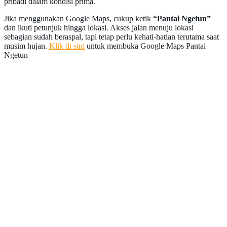
pribadi dalam kondisi prima.
Jika menggunakan Google Maps, cukup ketik
“Pantai Ngetun”
dan ikuti petunjuk hingga lokasi. Akses jalan menuju lokasi
sebagian sudah beraspal, tapi tetap perlu kehati-hatian terutama saat
musim hujan.
Klik di sini
untuk membuka Google Maps Pantai
Ngetun