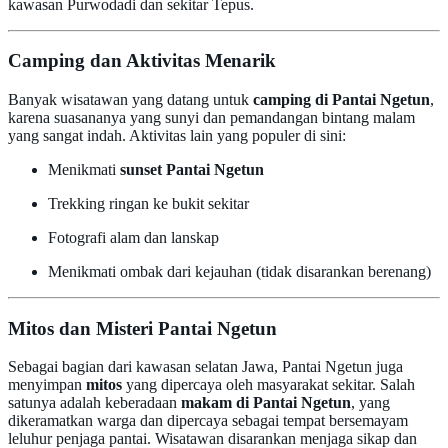
kawasan Purwodadi dan sekitar Tepus.
Camping dan Aktivitas Menarik
Banyak wisatawan yang datang untuk
camping di Pantai Ngetun
,
karena suasananya yang sunyi dan pemandangan bintang malam
yang sangat indah. Aktivitas lain yang populer di sini:
Menikmati
sunset Pantai Ngetun
Trekking ringan ke bukit sekitar
Fotografi alam dan lanskap
Menikmati ombak dari kejauhan (tidak disarankan berenang)
Mitos dan Misteri Pantai Ngetun
Sebagai bagian dari kawasan selatan Jawa, Pantai Ngetun juga
menyimpan
mitos
yang dipercaya oleh masyarakat sekitar. Salah
satunya adalah keberadaan
makam di Pantai Ngetun
, yang
dikeramatkan warga dan dipercaya sebagai tempat bersemayam
leluhur penjaga pantai. Wisatawan disarankan menjaga sikap dan