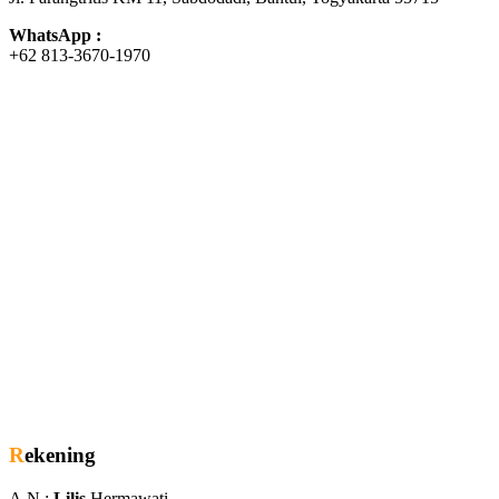
WhatsApp :
+62 813-3670-1970
Rekening
A.N :
Lilis
Hermawati