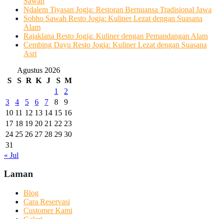
Sawah
Ndalem Tiyasan Jogja: Restoran Bernuansa Tradisional Jawa
Sobho Sawah Resto Jogja: Kuliner Lezat dengan Suasana
Alam
Rajaklana Resto Jogja: Kuliner dengan Pemandangan Alam
Cembing Dayu Resto Jogja: Kuliner Lezat dengan Suasana
Asri
Agustus 2026
S
S
R
K
J
S
M
1
2
3
4
5
6
7
8
9
10
11
12
13
14
15
16
17
18
19
20
21
22
23
24
25
26
27
28
29
30
31
« Jul
Laman
Blog
Cara Reservasi
Customer Kami