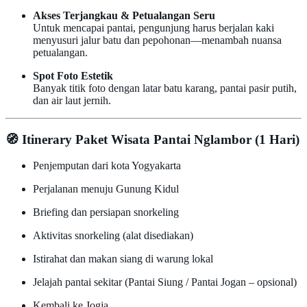
Akses Terjangkau & Petualangan Seru
Untuk mencapai pantai, pengunjung harus berjalan kaki
menyusuri jalur batu dan pepohonan—menambah nuansa
petualangan.
Spot Foto Estetik
Banyak titik foto dengan latar batu karang, pantai pasir putih,
dan air laut jernih.
🧭
Itinerary Paket Wisata Pantai Nglambor (1 Hari)
Penjemputan dari kota Yogyakarta
Perjalanan menuju Gunung Kidul
Briefing dan persiapan snorkeling
Aktivitas snorkeling (alat disediakan)
Istirahat dan makan siang di warung lokal
Jelajah pantai sekitar (Pantai Siung / Pantai Jogan – opsional)
Kembali ke Jogja