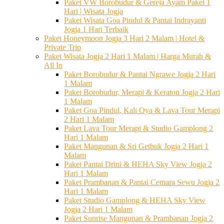
Paket VW Borobudur & Gereja Ayam Paket 1
Hari | Wisata Jogja
Paket Wisata Goa Pindul & Pantai Indrayanti
Jogja 1 Hari Terbaik
Paket Honeymoon Jogja 3 Hari 2 Malam | Hotel &
Private Trip
Paket Wisata Jogja 2 Hari 1 Malam | Harga Murah &
All In
Paket Borobudur & Pantai Ngrawe Jogja 2 Hari
1 Malam
Paket Borobudur, Merapi & Keraton Jogja 2 Hari
1 Malam
Paket Goa Pindul, Kali Oya & Lava Tour Merapi
2 Hari 1 Malam
Paket Lava Tour Merapi & Studio Gamplong 2
Hari 1 Malam
Paket Mangunan & Sri Gethuk Jogja 2 Hari 1
Malam
Paket Pantai Drini & HEHA Sky View Jogja 2
Hari 1 Malam
Paket Prambanan & Pantai Cemara Sewu Jogja 2
Hari 1 Malam
Paket Studio Gamplong & HEHA Sky View
Jogja 2 Hari 1 Malam
Paket Sunrise Mangunan & Prambanan Jogja 2