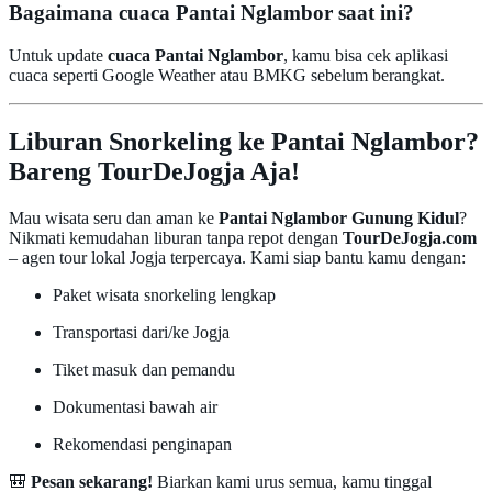
Bagaimana cuaca Pantai Nglambor saat ini?
Untuk update
cuaca Pantai Nglambor
, kamu bisa cek aplikasi
cuaca seperti Google Weather atau BMKG sebelum berangkat.
Liburan Snorkeling ke Pantai Nglambor?
Bareng TourDeJogja Aja!
Mau wisata seru dan aman ke
Pantai Nglambor Gunung Kidul
?
Nikmati kemudahan liburan tanpa repot dengan
TourDeJogja.com
– agen tour lokal Jogja terpercaya. Kami siap bantu kamu dengan:
Paket wisata snorkeling lengkap
Transportasi dari/ke Jogja
Tiket masuk dan pemandu
Dokumentasi bawah air
Rekomendasi penginapan
🎒
Pesan sekarang!
Biarkan kami urus semua, kamu tinggal