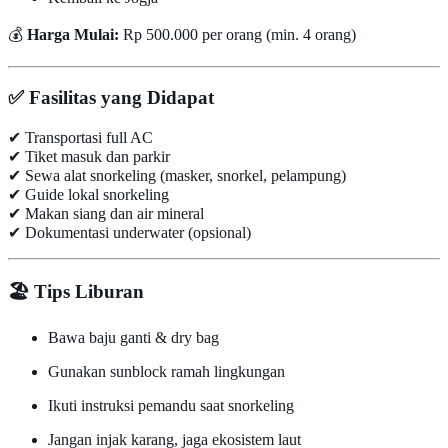
💰
Harga Mulai:
Rp 500.000 per orang (min. 4 orang)
✅
Fasilitas yang Didapat
✔ Transportasi full AC
✔ Tiket masuk dan parkir
✔ Sewa alat snorkeling (masker, snorkel, pelampung)
✔ Guide lokal snorkeling
✔ Makan siang dan air mineral
✔ Dokumentasi underwater (opsional)
🏖️
Tips Liburan
Bawa baju ganti & dry bag
Gunakan sunblock ramah lingkungan
Ikuti instruksi pemandu saat snorkeling
Jangan injak karang, jaga ekosistem laut