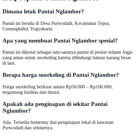
Dimana letak Pantai Nglambor?
Pantai ini berada di Desa Purwodadi, Kecamatan Tepus,
Gunungkidul, Yogyakarta.
Apa yang membuat Pantai Nglambor spesial?
Pantai ini dikenal sebagai satu-satunya pantai di pesisir selatan Jogja
yang aman untuk snorkeling karena dilindungi batuan karang besar
di laut.
Berapa harga snorkeling di Pantai Nglambor?
Harga snorkeling berkisar antara Rp50.000 – Rp100.000,
tergantung fasilitas dan durasi.
Apakah ada penginapan di sekitar Pantai
Nglambor?
Ada. Tersedia homestay dan penginapan lokal di kawasan
Purwodadi dan sekitarnya.