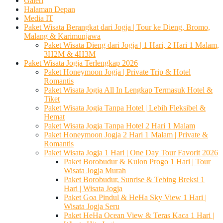
Galeri
Halaman Depan
Media IT
Paket Wisata Berangkat dari Jogja | Tour ke Dieng, Bromo,
Malang & Karimunjawa
Paket Wisata Dieng dari Jogja | 1 Hari, 2 Hari 1 Malam,
3H2M & 4H3M
Paket Wisata Jogja Terlengkap 2026
Paket Honeymoon Jogja | Private Trip & Hotel
Romantis
Paket Wisata Jogja All In Lengkap Termasuk Hotel &
Tiket
Paket Wisata Jogja Tanpa Hotel | Lebih Fleksibel &
Hemat
Paket Wisata Jogja Tanpa Hotel 2 Hari 1 Malam
Paket Honeymoon Jogja 2 Hari 1 Malam | Private &
Romantis
Paket Wisata Jogja 1 Hari | One Day Tour Favorit 2026
Paket Borobudur & Kulon Progo 1 Hari | Tour
Wisata Jogja Murah
Paket Borobudur, Sunrise & Tebing Breksi 1
Hari | Wisata Jogja
Paket Goa Pindul & HeHa Sky View 1 Hari |
Wisata Jogja Seru
Paket HeHa Ocean View & Teras Kaca 1 Hari |