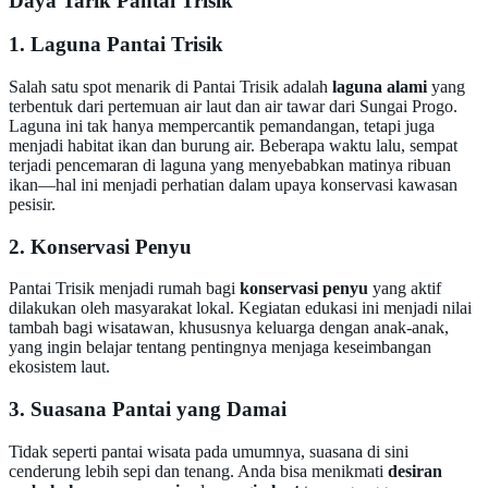
Daya Tarik Pantai Trisik
1.
Laguna Pantai Trisik
Salah satu spot menarik di Pantai Trisik adalah
laguna alami
yang
terbentuk dari pertemuan air laut dan air tawar dari Sungai Progo.
Laguna ini tak hanya mempercantik pemandangan, tetapi juga
menjadi habitat ikan dan burung air. Beberapa waktu lalu, sempat
terjadi pencemaran di laguna yang menyebabkan matinya ribuan
ikan—hal ini menjadi perhatian dalam upaya konservasi kawasan
pesisir.
2.
Konservasi Penyu
Pantai Trisik menjadi rumah bagi
konservasi penyu
yang aktif
dilakukan oleh masyarakat lokal. Kegiatan edukasi ini menjadi nilai
tambah bagi wisatawan, khususnya keluarga dengan anak-anak,
yang ingin belajar tentang pentingnya menjaga keseimbangan
ekosistem laut.
3.
Suasana Pantai yang Damai
Tidak seperti pantai wisata pada umumnya, suasana di sini
cenderung lebih sepi dan tenang. Anda bisa menikmati
desiran