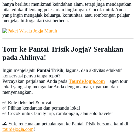
hanya berlibur menikmati keindahan alam, tetapi juga mendapatkan
nilai edukatif tentang pelestarian lingkungan. Cocok untuk Anda
yang ingin mengajak keluarga, komunitas, atau rombongan pelajar
menjelajahi Jogja dari sisi berbeda.
Tour ke Pantai Trisik Jogja? Serahkan
pada Ahlinya!
Ingin menjelajahi
Pantai Trisik
, laguna, dan aktivitas edukatif
konservasi penyu tanpa repot?
Percayakan perjalanan Anda pada
TourdeJogja.com
– agen tour
lokal yang siap mengantar Anda dengan aman, nyaman, dan
menyenangkan.
✅ Rute fleksibel & privat
✅ Pilihan kendaraan dan pemandu lokal
✅ Cocok untuk family trip, rombongan, atau solo traveler
🌊 Yuk, rencanakan petualangan ke Pantai Trisik bersama kami di
tourdejogja.com
!