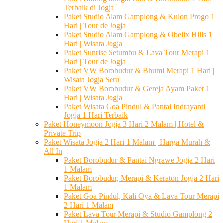
Terbaik di Jogja
Paket Studio Alam Gamplong & Kulon Progo 1
Hari | Tour de Jogja
Paket Studio Alam Gamplong & Obelix Hills 1
Hari | Wisata Jogja
Paket Sunrise Setumbu & Lava Tour Merapi 1
Hari | Tour de Jogja
Paket VW Borobudur & Bhumi Merapi 1 Hari |
Wisata Jogja Seru
Paket VW Borobudur & Gereja Ayam Paket 1
Hari | Wisata Jogja
Paket Wisata Goa Pindul & Pantai Indrayanti
Jogja 1 Hari Terbaik
Paket Honeymoon Jogja 3 Hari 2 Malam | Hotel &
Private Trip
Paket Wisata Jogja 2 Hari 1 Malam | Harga Murah &
All In
Paket Borobudur & Pantai Ngrawe Jogja 2 Hari
1 Malam
Paket Borobudur, Merapi & Keraton Jogja 2 Hari
1 Malam
Paket Goa Pindul, Kali Oya & Lava Tour Merapi
2 Hari 1 Malam
Paket Lava Tour Merapi & Studio Gamplong 2
Hari 1 Malam