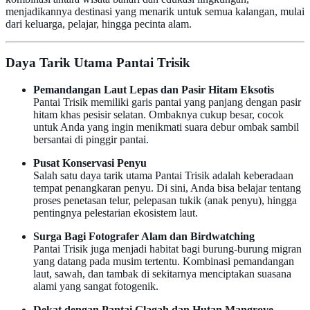
menjadikannya destinasi yang menarik untuk semua kalangan, mulai
dari keluarga, pelajar, hingga pecinta alam.
Daya Tarik Utama Pantai Trisik
Pemandangan Laut Lepas dan Pasir Hitam Eksotis
Pantai Trisik memiliki garis pantai yang panjang dengan pasir
hitam khas pesisir selatan. Ombaknya cukup besar, cocok
untuk Anda yang ingin menikmati suara debur ombak sambil
bersantai di pinggir pantai.
Pusat Konservasi Penyu
Salah satu daya tarik utama Pantai Trisik adalah keberadaan
tempat penangkaran penyu. Di sini, Anda bisa belajar tentang
proses penetasan telur, pelepasan tukik (anak penyu), hingga
pentingnya pelestarian ekosistem laut.
Surga Bagi Fotografer Alam dan Birdwatching
Pantai Trisik juga menjadi habitat bagi burung-burung migran
yang datang pada musim tertentu. Kombinasi pemandangan
laut, sawah, dan tambak di sekitarnya menciptakan suasana
alami yang sangat fotogenik.
Dekat dengan Pantai Glagah dan Hutan Mangrove