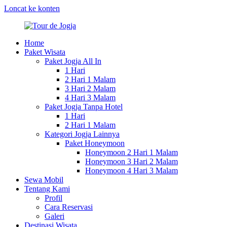
Loncat ke konten
Home
Tour
Paket
Paket Wisata
de
Tour
Paket Jogja All In
Jogja
&
1 Hari
Wisata
2 Hari 1 Malam
Jogja
3 Hari 2 Malam
2025
4 Hari 3 Malam
Paket Jogja Tanpa Hotel
1 Hari
2 Hari 1 Malam
Kategori Jogja Lainnya
Paket Honeymoon
Honeymoon 2 Hari 1 Malam
Honeymoon 3 Hari 2 Malam
Honeymoon 4 Hari 3 Malam
Sewa Mobil
Tentang Kami
Profil
Cara Reservasi
Galeri
Destinasi Wisata