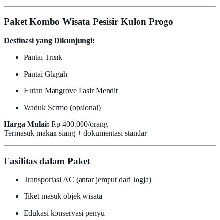
Paket Kombo Wisata Pesisir Kulon Progo
Destinasi yang Dikunjungi:
Pantai Trisik
Pantai Glagah
Hutan Mangrove Pasir Mendit
Waduk Sermo (opsional)
Harga Mulai:
Rp 400.000/orang
Termasuk makan siang + dokumentasi standar
Fasilitas dalam Paket
Transportasi AC (antar jemput dari Jogja)
Tiket masuk objek wisata
Edukasi konservasi penyu