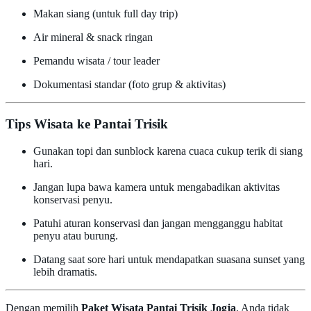
Makan siang (untuk full day trip)
Air mineral & snack ringan
Pemandu wisata / tour leader
Dokumentasi standar (foto grup & aktivitas)
Tips Wisata ke Pantai Trisik
Gunakan topi dan sunblock karena cuaca cukup terik di siang
hari.
Jangan lupa bawa kamera untuk mengabadikan aktivitas
konservasi penyu.
Patuhi aturan konservasi dan jangan mengganggu habitat
penyu atau burung.
Datang saat sore hari untuk mendapatkan suasana sunset yang
lebih dramatis.
Dengan memilih
Paket Wisata Pantai Trisik Jogja
, Anda tidak