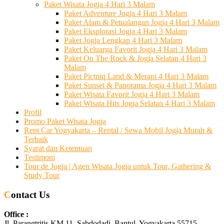
Paket Wisata Jogja 4 Hari 3 Malam
Paket Adventure Jogja 4 Hari 3 Malam
Paket Alam & Petualangan Jogja 4 Hari 3 Malam
Paket Eksplorasi Jogja 4 Hari 3 Malam
Paket Jogja Lengkap 4 Hari 3 Malam
Paket Keluarga Favorit Jogja 4 Hari 3 Malam
Paket On The Rock & Jogja Selatan 4 Hari 3
Malam
Paket Pictniq Land & Merapi 4 Hari 3 Malam
Paket Sunset & Panorama Jogja 4 Hari 3 Malam
Paket Wisata Favorit Jogja 4 Hari 3 Malam
Paket Wisata Hits Jogja Selatan 4 Hari 3 Malam
Profil
Promo Paket Wisata Jogja
Rent Car Yogyakarta – Rental / Sewa Mobil Jogja Murah &
Terbaik
Syarat dan Ketentuan
Testimoni
Tour de Jogja | Agen Wisata Jogja untuk Tour, Gathering &
Study Tour
Contact Us
Office :
Jl. Parangtritis KM 11, Sabdodadi, Bantul, Yogyakarta 55715