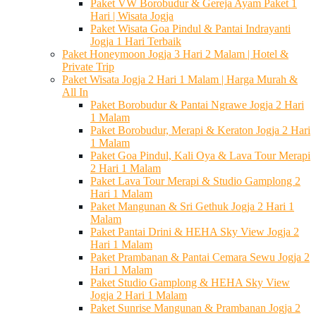
Paket VW Borobudur & Gereja Ayam Paket 1
Hari | Wisata Jogja
Paket Wisata Goa Pindul & Pantai Indrayanti
Jogja 1 Hari Terbaik
Paket Honeymoon Jogja 3 Hari 2 Malam | Hotel &
Private Trip
Paket Wisata Jogja 2 Hari 1 Malam | Harga Murah &
All In
Paket Borobudur & Pantai Ngrawe Jogja 2 Hari
1 Malam
Paket Borobudur, Merapi & Keraton Jogja 2 Hari
1 Malam
Paket Goa Pindul, Kali Oya & Lava Tour Merapi
2 Hari 1 Malam
Paket Lava Tour Merapi & Studio Gamplong 2
Hari 1 Malam
Paket Mangunan & Sri Gethuk Jogja 2 Hari 1
Malam
Paket Pantai Drini & HEHA Sky View Jogja 2
Hari 1 Malam
Paket Prambanan & Pantai Cemara Sewu Jogja 2
Hari 1 Malam
Paket Studio Gamplong & HEHA Sky View
Jogja 2 Hari 1 Malam
Paket Sunrise Mangunan & Prambanan Jogja 2