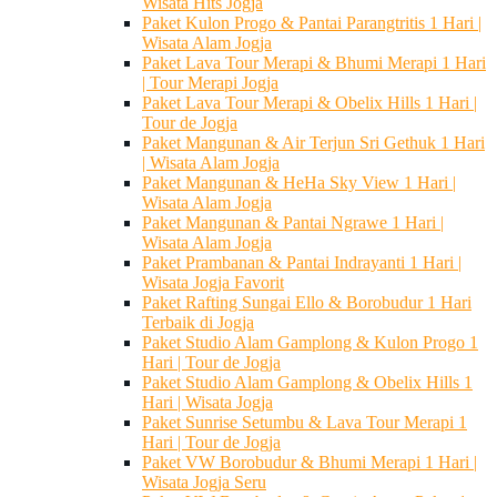
Wisata Hits Jogja
Paket Kulon Progo & Pantai Parangtritis 1 Hari |
Wisata Alam Jogja
Paket Lava Tour Merapi & Bhumi Merapi 1 Hari
| Tour Merapi Jogja
Paket Lava Tour Merapi & Obelix Hills 1 Hari |
Tour de Jogja
Paket Mangunan & Air Terjun Sri Gethuk 1 Hari
| Wisata Alam Jogja
Paket Mangunan & HeHa Sky View 1 Hari |
Wisata Alam Jogja
Paket Mangunan & Pantai Ngrawe 1 Hari |
Wisata Alam Jogja
Paket Prambanan & Pantai Indrayanti 1 Hari |
Wisata Jogja Favorit
Paket Rafting Sungai Ello & Borobudur 1 Hari
Terbaik di Jogja
Paket Studio Alam Gamplong & Kulon Progo 1
Hari | Tour de Jogja
Paket Studio Alam Gamplong & Obelix Hills 1
Hari | Wisata Jogja
Paket Sunrise Setumbu & Lava Tour Merapi 1
Hari | Tour de Jogja
Paket VW Borobudur & Bhumi Merapi 1 Hari |
Wisata Jogja Seru