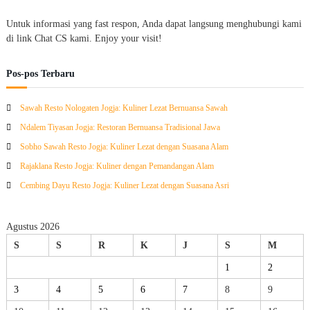
Untuk informasi yang fast respon, Anda dapat langsung menghubungi kami
di link Chat CS kami. Enjoy your visit!
Pos-pos Terbaru
Sawah Resto Nologaten Jogja: Kuliner Lezat Bernuansa Sawah
Ndalem Tiyasan Jogja: Restoran Bernuansa Tradisional Jawa
Sobho Sawah Resto Jogja: Kuliner Lezat dengan Suasana Alam
Rajaklana Resto Jogja: Kuliner dengan Pemandangan Alam
Cembing Dayu Resto Jogja: Kuliner Lezat dengan Suasana Asri
Agustus 2026
S
S
R
K
J
S
M
1
2
3
4
5
6
7
8
9