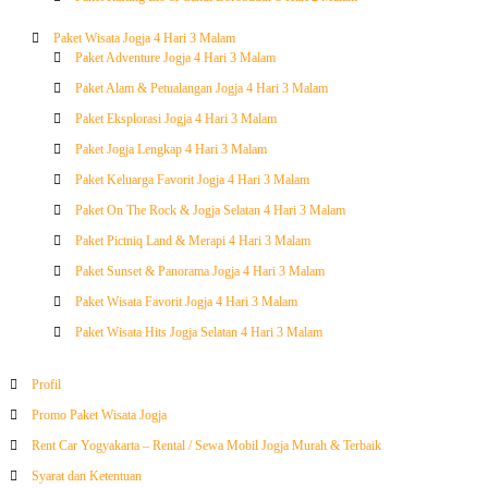
Paket Wisata Jogja 4 Hari 3 Malam
Paket Adventure Jogja 4 Hari 3 Malam
Paket Alam & Petualangan Jogja 4 Hari 3 Malam
Paket Eksplorasi Jogja 4 Hari 3 Malam
Paket Jogja Lengkap 4 Hari 3 Malam
Paket Keluarga Favorit Jogja 4 Hari 3 Malam
Paket On The Rock & Jogja Selatan 4 Hari 3 Malam
Paket Pictniq Land & Merapi 4 Hari 3 Malam
Paket Sunset & Panorama Jogja 4 Hari 3 Malam
Paket Wisata Favorit Jogja 4 Hari 3 Malam
Paket Wisata Hits Jogja Selatan 4 Hari 3 Malam
Profil
Promo Paket Wisata Jogja
Rent Car Yogyakarta – Rental / Sewa Mobil Jogja Murah & Terbaik
Syarat dan Ketentuan