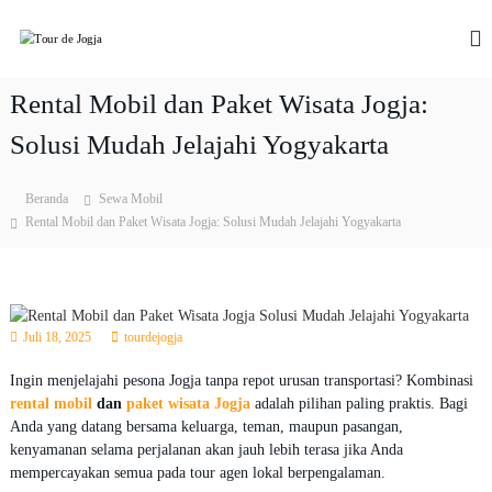
L
o
T
P
a
n
o
k
c
u
e
Rental Mobil dan Paket Wisata Jogja:
a
r
t
t
T
Solusi Mudah Jelajahi Yogyakarta
d
k
o
e
e
u
J
r
k
Beranda
Sewa Mobil
&
o
o
Rental Mobil dan Paket Wisata Jogja: Solusi Mudah Jelajahi Yogyakarta
W
n
g
i
t
j
s
e
a
a
n
t
a
Juli 18, 2025
tourdejogja
J
o
Ingin menjelajahi pesona Jogja tanpa repot urusan transportasi? Kombinasi
g
rental mobil
dan
paket wisata Jogja
adalah pilihan paling praktis. Bagi
j
Anda yang datang bersama keluarga, teman, maupun pasangan,
a
kenyamanan selama perjalanan akan jauh lebih terasa jika Anda
2
0
mempercayakan semua pada tour agen lokal berpengalaman.
2