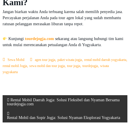
Kami?
Jangan biarkan waktu Anda terbuang karena salah memilih penyedia jasa.
Percayakan perjalanan Anda pada tour agen lokal yang sudah membantu
ratusan pelanggan merasakan liburan tanpa repot.
Kunjungi
tourdejogja.com
sekarang atau langsung hubungi tim kami
untuk mulai merencanakan petualangan Anda di Yogyakarta.
,
,
,
Sewa Mobil
agen tour jogja
paket wisata jogja
rental mobil daerah yogyakarta
,
,
,
,
rental mobil Jogja
sewa mobil dan tour jogja
tour jogja
tourdejogja
wisata
yogyakarta
N
Rental Mobil Daerah Jogja: Solusi Fleksibel dan Nyaman Bersama
tourdejogja.com
a
Rental Mobil dan Sopir Jogja: Solusi Nyaman Eksplorasi Yogyakarta
v