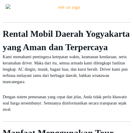
Rental Mobil Daerah Yogyakarta
yang Aman dan Terpercaya
Kami memahami pentingnya ketepatan waktu, keamanan kendaraan, serta
keramahan driver. Maka dari itu, semua armada kami dilengkapi fasilitas
lengkap: AC dingin, musik, bagasi luas, dan kursi bersih. Driver kami pun
terbiasa melayani tamu dari berbagai daerah, bahkan wisatawan
mancanegara.
Dengan sistem pemesanan yang cepat dan jelas, Anda tidak perlu khawatir
soal harga tersembunyi. Semuanya diinformasikan secara transparan sejak
awal.
Manfaat Menggunakan Tour