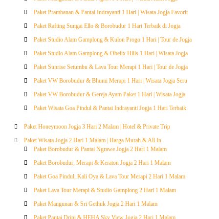
Paket Prambanan & Pantai Indrayanti 1 Hari | Wisata Jogja Favorit
Paket Rafting Sungai Ello & Borobudur 1 Hari Terbaik di Jogja
Paket Studio Alam Gamplong & Kulon Progo 1 Hari | Tour de Jogja
Paket Studio Alam Gamplong & Obelix Hills 1 Hari | Wisata Jogja
Paket Sunrise Setumbu & Lava Tour Merapi 1 Hari | Tour de Jogja
Paket VW Borobudur & Bhumi Merapi 1 Hari | Wisata Jogja Seru
Paket VW Borobudur & Gereja Ayam Paket 1 Hari | Wisata Jogja
Paket Wisata Goa Pindul & Pantai Indrayanti Jogja 1 Hari Terbaik
Paket Honeymoon Jogja 3 Hari 2 Malam | Hotel & Private Trip
Paket Wisata Jogja 2 Hari 1 Malam | Harga Murah & All In
Paket Borobudur & Pantai Ngrawe Jogja 2 Hari 1 Malam
Paket Borobudur, Merapi & Keraton Jogja 2 Hari 1 Malam
Paket Goa Pindul, Kali Oya & Lava Tour Merapi 2 Hari 1 Malam
Paket Lava Tour Merapi & Studio Gamplong 2 Hari 1 Malam
Paket Mangunan & Sri Gethuk Jogja 2 Hari 1 Malam
Paket Pantai Drini & HEHA Sky View Jogja 2 Hari 1 Malam