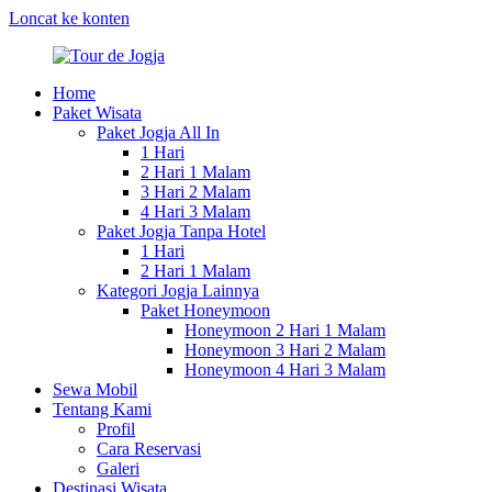
Loncat ke konten
Home
Tour
Paket
Paket Wisata
de
Tour
Paket Jogja All In
Jogja
&
1 Hari
Wisata
2 Hari 1 Malam
Jogja
3 Hari 2 Malam
2025
4 Hari 3 Malam
Paket Jogja Tanpa Hotel
1 Hari
2 Hari 1 Malam
Kategori Jogja Lainnya
Paket Honeymoon
Honeymoon 2 Hari 1 Malam
Honeymoon 3 Hari 2 Malam
Honeymoon 4 Hari 3 Malam
Sewa Mobil
Tentang Kami
Profil
Cara Reservasi
Galeri
Destinasi Wisata