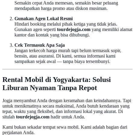
Semakin cepat Anda memesan, semakin besar peluang
mendapatkan harga promo atau diskon musiman.
Gunakan Agen Lokal Resmi
Hindari booking melalui pihak ketiga yang tidak jelas.
Gunakan agen seperti
tourdejogja.com
yang memiliki alamat
kantor dan kontak yang bisa dihubungi.
Cek Termasuk Apa Saja
Jangan terkecoh harga murah tapi belum termasuk sopir,
bensin, atau asuransi. Di kami, semua informasi kami
sampaikan sejak awal — tanpa biaya tersembunyi.
Rental Mobil di Yogyakarta: Solusi
Liburan Nyaman Tanpa Repot
Jogja menyambut Anda dengan keramahan dan keindahannya. Tapi
untuk menikmatinya secara maksimal, Anda butuh kendaraan yang
tepat, waktu yang fleksibel, dan informasi lokal yang akurat. Di
situlah
tourdejogja.com
hadir untuk Anda.
Kami bukan sekadar tempat sewa mobil. Kami adalah bagian dari
perjalanan Anda.