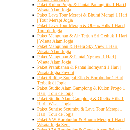
Paket Kulon Progo & Pantai Parangtritis 1 Hari |
Wisata Alam Jogja
Paket Lava Tour Merapi & Bhumi Merapi 1 Hari
| Tour Merapi Jogja
Paket Lava Tour Merapi & Obelix Hills 1 Hari |
Tour de Jogja
Paket Mangunan & Air Terjun Sri Gethuk 1 Hari
| Wisata Alam Jogja
Paket Mangunan & HeHa Sky View 1 Hari |
Wisata Alam Jogja
Paket Mangunan & Pantai Ngrawe 1 Hari |
Wisata Alam Jogja
Paket Prambanan & Pantai Indrayanti 1 Hari |
Wisata Jogja Favorit
Paket Rafting Sungai Ello & Borobudur 1 Hari
Terbaik di Jogja
Paket Studio Alam Gamplong & Kulon Progo 1
Hari | Tour de Jogja
Paket Studio Alam Gamplong & Obelix Hills 1
Hari | Wisata Jogja
Paket Sunrise Setumbu & Lava Tour Merapi 1
Hari | Tour de Jogja
Paket VW Borobudur & Bhumi Merapi 1 Hari |
Wisata Jogja Seru
Paket VW Borobudur & Gereja Ayam Paket 1