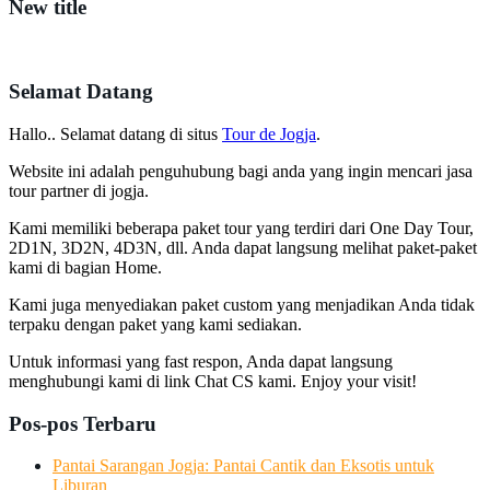
New title
Selamat Datang
Hallo.. Selamat datang di situs
Tour de Jogja
.
Website ini adalah penguhubung bagi anda yang ingin mencari jasa
tour partner di jogja.
Kami memiliki beberapa paket tour yang terdiri dari One Day Tour,
2D1N, 3D2N, 4D3N, dll. Anda dapat langsung melihat paket-paket
kami di bagian Home.
Kami juga menyediakan paket custom yang menjadikan Anda tidak
terpaku dengan paket yang kami sediakan.
Untuk informasi yang fast respon, Anda dapat langsung
menghubungi kami di link Chat CS kami. Enjoy your visit!
Pos-pos Terbaru
Pantai Sarangan Jogja: Pantai Cantik dan Eksotis untuk
Liburan