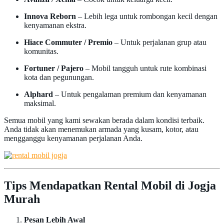
Innova Reborn
– Lebih lega untuk rombongan kecil dengan
kenyamanan ekstra.
Hiace Commuter / Premio
– Untuk perjalanan grup atau
komunitas.
Fortuner / Pajero
– Mobil tangguh untuk rute kombinasi
kota dan pegunungan.
Alphard
– Untuk pengalaman premium dan kenyamanan
maksimal.
Semua mobil yang kami sewakan berada dalam kondisi terbaik.
Anda tidak akan menemukan armada yang kusam, kotor, atau
mengganggu kenyamanan perjalanan Anda.
Tips Mendapatkan Rental Mobil di Jogja
Murah
Pesan Lebih Awal