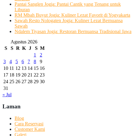
Pantai Sanglen Jogja: Pantai Cantik yang Tenang untuk
Liburan
RM Mbah Buyut Jogja: Kuliner Lezat Favorit di Yogyakarta
Sawah Resto Nologaten Jogja: Kuliner Lezat Bernuansa
Sawah
Ndalem Tiyasan Jogja: Restoran Bernuansa Tradisional Jawa
Agustus 2026
S
S
R
K
J
S
M
1
2
3
4
5
6
7
8
9
10
11
12
13
14
15
16
17
18
19
20
21
22
23
24
25
26
27
28
29
30
31
« Jul
Laman
Blog
Cara Reservasi
Customer Kami
Galeri