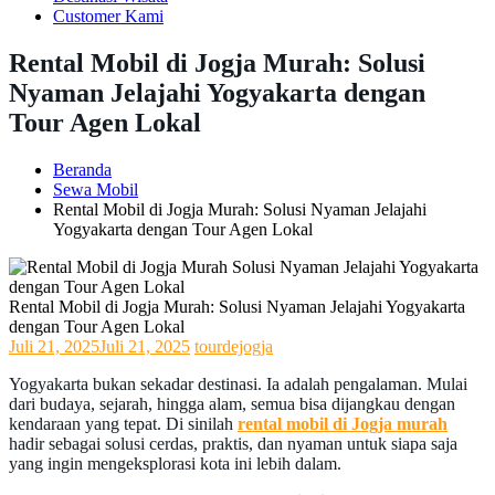
Customer Kami
Rental Mobil di Jogja Murah: Solusi
Nyaman Jelajahi Yogyakarta dengan
Tour Agen Lokal
Beranda
Sewa Mobil
Rental Mobil di Jogja Murah: Solusi Nyaman Jelajahi
Yogyakarta dengan Tour Agen Lokal
Rental Mobil di Jogja Murah: Solusi Nyaman Jelajahi Yogyakarta
dengan Tour Agen Lokal
Juli 21, 2025
Juli 21, 2025
tourdejogja
Yogyakarta bukan sekadar destinasi. Ia adalah pengalaman. Mulai
dari budaya, sejarah, hingga alam, semua bisa dijangkau dengan
kendaraan yang tepat. Di sinilah
rental mobil di Jogja murah
hadir sebagai solusi cerdas, praktis, dan nyaman untuk siapa saja
yang ingin mengeksplorasi kota ini lebih dalam.