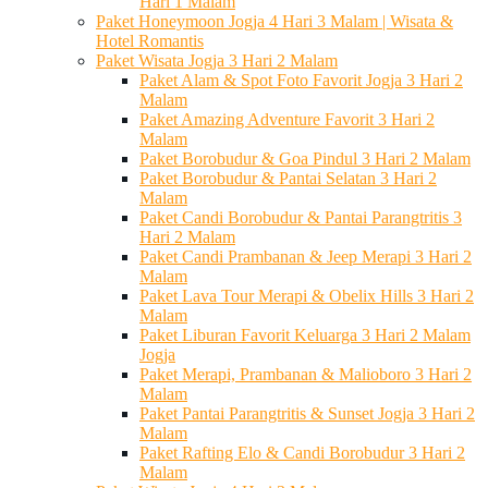
Hari 1 Malam
Paket Honeymoon Jogja 4 Hari 3 Malam | Wisata &
Hotel Romantis
Paket Wisata Jogja 3 Hari 2 Malam
Paket Alam & Spot Foto Favorit Jogja 3 Hari 2
Malam
Paket Amazing Adventure Favorit 3 Hari 2
Malam
Paket Borobudur & Goa Pindul 3 Hari 2 Malam
Paket Borobudur & Pantai Selatan 3 Hari 2
Malam
Paket Candi Borobudur & Pantai Parangtritis 3
Hari 2 Malam
Paket Candi Prambanan & Jeep Merapi 3 Hari 2
Malam
Paket Lava Tour Merapi & Obelix Hills 3 Hari 2
Malam
Paket Liburan Favorit Keluarga 3 Hari 2 Malam
Jogja
Paket Merapi, Prambanan & Malioboro 3 Hari 2
Malam
Paket Pantai Parangtritis & Sunset Jogja 3 Hari 2
Malam
Paket Rafting Elo & Candi Borobudur 3 Hari 2
Malam