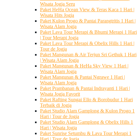
Wisata Jogja Seru
Paket HeHa Ocean View & Teras Kaca 1 Hari |
Wisata Hits Jogja
Paket Kulon Progo & Pantai Parangtritis 1 Hari |
Wisata Alam Jogja
Paket Lava Tour Merapi & Bhumi Merapi 1 Hari
| Tour Merapi Jogja
Paket Lava Tour Merapi & Obelix Hills 1 Hari |
Tour de Jogja
Paket Mangunan & Air Terjun Sri Gethuk 1 Hari
| Wisata Alam Jogja
Paket Mangunan & HeHa Sky View 1 Hari |
Wisata Alam Jogja
Paket Mangunan & Pantai Ngrawe 1 Hari |
Wisata Alam Jogja
Paket Prambanan & Pantai Indrayanti 1 Hari |
Wisata Jogja Favorit
Paket Rafting Sungai Ello & Borobudur 1 Hari
Terbaik di Jogja
Paket Studio Alam Gamplong & Kulon Progo 1
Hari | Tour de Jogja
Paket Studio Alam Gamplong & Obelix Hills 1
Hari | Wisata Jogja
Paket Sunrise Setumbu & Lava Tour Merapi 1
Hari | Tour de Jogja