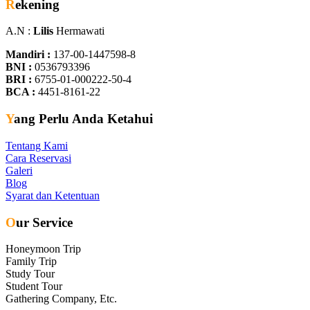
Rekening
A.N :
Lilis
Hermawati
Mandiri :
137-00-1447598-8
BNI :
0536793396
BRI :
6755-01-000222-50-4
BCA :
4451-8161-22
Yang Perlu Anda Ketahui
Tentang Kami
Cara Reservasi
Galeri
Blog
Syarat dan Ketentuan
Our Service
Honeymoon Trip
Family Trip
Study Tour
Student Tour
Gathering Company, Etc.