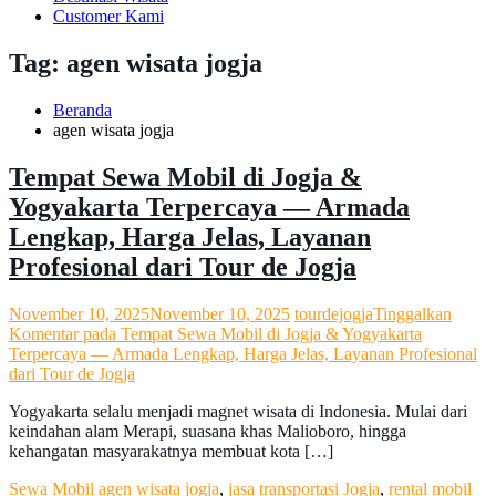
Customer Kami
Tag:
agen wisata jogja
Beranda
agen wisata jogja
Tempat Sewa Mobil di Jogja &
Yogyakarta Terpercaya — Armada
Lengkap, Harga Jelas, Layanan
Profesional dari Tour de Jogja
November 10, 2025
November 10, 2025
tourdejogja
Tinggalkan
Komentar
pada Tempat Sewa Mobil di Jogja & Yogyakarta
Terpercaya — Armada Lengkap, Harga Jelas, Layanan Profesional
dari Tour de Jogja
Yogyakarta selalu menjadi magnet wisata di Indonesia. Mulai dari
keindahan alam Merapi, suasana khas Malioboro, hingga
kehangatan masyarakatnya membuat kota […]
Sewa Mobil
agen wisata jogja
,
jasa transportasi Jogja
,
rental mobil