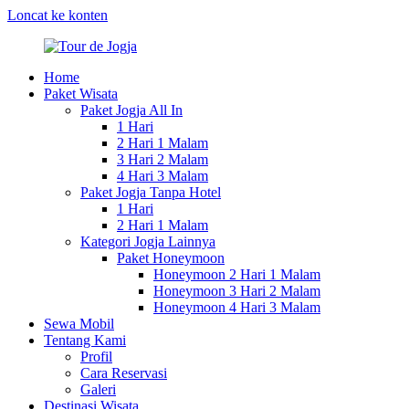
Loncat ke konten
Home
Tour
Paket
Paket Wisata
de
Tour
Paket Jogja All In
Jogja
&
1 Hari
Wisata
2 Hari 1 Malam
Jogja
3 Hari 2 Malam
2025
4 Hari 3 Malam
Paket Jogja Tanpa Hotel
1 Hari
2 Hari 1 Malam
Kategori Jogja Lainnya
Paket Honeymoon
Honeymoon 2 Hari 1 Malam
Honeymoon 3 Hari 2 Malam
Honeymoon 4 Hari 3 Malam
Sewa Mobil
Tentang Kami
Profil
Cara Reservasi
Galeri
Destinasi Wisata