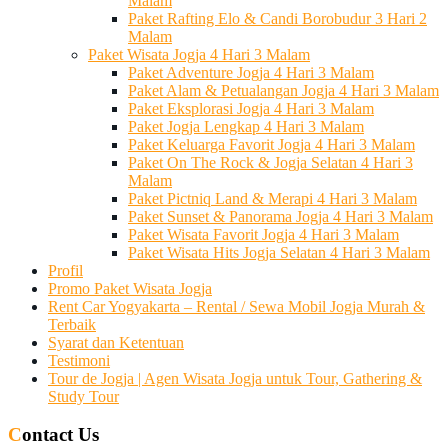
Malam
Paket Rafting Elo & Candi Borobudur 3 Hari 2
Malam
Paket Wisata Jogja 4 Hari 3 Malam
Paket Adventure Jogja 4 Hari 3 Malam
Paket Alam & Petualangan Jogja 4 Hari 3 Malam
Paket Eksplorasi Jogja 4 Hari 3 Malam
Paket Jogja Lengkap 4 Hari 3 Malam
Paket Keluarga Favorit Jogja 4 Hari 3 Malam
Paket On The Rock & Jogja Selatan 4 Hari 3
Malam
Paket Pictniq Land & Merapi 4 Hari 3 Malam
Paket Sunset & Panorama Jogja 4 Hari 3 Malam
Paket Wisata Favorit Jogja 4 Hari 3 Malam
Paket Wisata Hits Jogja Selatan 4 Hari 3 Malam
Profil
Promo Paket Wisata Jogja
Rent Car Yogyakarta – Rental / Sewa Mobil Jogja Murah &
Terbaik
Syarat dan Ketentuan
Testimoni
Tour de Jogja | Agen Wisata Jogja untuk Tour, Gathering &
Study Tour
Contact Us