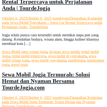
Rental Terpercaya untuk Perjalanan
Anda | TourdeJogja
Oktober 6, 2025
Oktober 6, 2025
tourdejogja
Tinggalkan Komentar
pada Sewa Mobil Yogyakarta – Jogja Car Rental Terpercaya untuk
Perjalanan Anda | TourdeJogja
Jogja selalu punya cara tersendiri untuk memikat siapa pun yang
datang. Keindahan budaya, wisata alam, hingga kuliner khasnya
membuat kota […]
Sewa Mobil
agen wisata jogja
,
layanan sewa mobil
,
rental mobil
Jogja
,
rental mobil terpercaya
,
sewa mobil di yogyakarta
,
sewa
mobil wisata jogja
,
sewa mobil yogyakarta
,
tourdejogja
,
transportasi
jogja
,
travel jogja
Sewa Mobil Jogja Termurah: Solusi
Hemat dan Nyaman Bersama
TourdeJogja.com
Oktober 6, 2025
Oktober 6, 2025
tourdejogja
Tinggalkan Komentar
pada Sewa Mobil Jogja Termurah: Solusi Hemat dan Nyaman
Bersama TourdeJogja.com