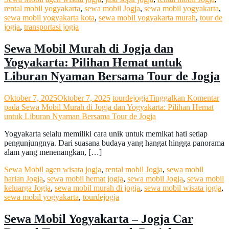
rental mobil yogyakarta
,
sewa mobil Jogja
,
sewa mobil yogyakarta
,
sewa mobil yogyakarta kota
,
sewa mobil yogyakarta murah
,
tour de
jogja
,
transportasi jogja
Sewa Mobil Murah di Jogja dan
Yogyakarta: Pilihan Hemat untuk
Liburan Nyaman Bersama Tour de Jogja
Oktober 7, 2025
Oktober 7, 2025
tourdejogja
Tinggalkan Komentar
pada Sewa Mobil Murah di Jogja dan Yogyakarta: Pilihan Hemat
untuk Liburan Nyaman Bersama Tour de Jogja
Yogyakarta selalu memiliki cara unik untuk memikat hati setiap
pengunjungnya. Dari suasana budaya yang hangat hingga panorama
alam yang menenangkan, […]
Sewa Mobil
agen wisata jogja
,
rental mobil Jogja
,
sewa mobil
harian Jogja
,
sewa mobil hemat jogja
,
sewa mobil Jogja
,
sewa mobil
keluarga Jogja
,
sewa mobil murah di jogja
,
sewa mobil wisata jogja
,
sewa mobil yogyakarta
,
tourdejogja
Sewa Mobil Yogyakarta – Jogja Car