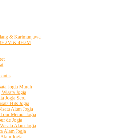
Malang & Karimunjawa
am, 3H2M & 4H3M
ket
at
antis
sata Jogja Murah
| Wisata Jogja
ta Jogja Seru
ata Hits Jogja
Wisata Alam Jogja
 Tour Merapi Jogja
our de Jogja
 Wisata Alam Jogja
a Alam Jogja
 Alam Jogja