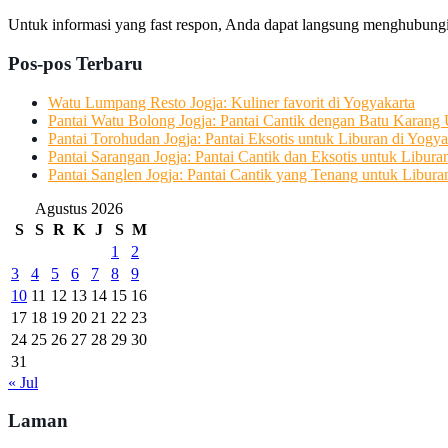
Untuk informasi yang fast respon, Anda dapat langsung menghubungi 
Pos-pos Terbaru
Watu Lumpang Resto Jogja: Kuliner favorit di Yogyakarta
Pantai Watu Bolong Jogja: Pantai Cantik dengan Batu Karang
Pantai Torohudan Jogja: Pantai Eksotis untuk Liburan di Yogya
Pantai Sarangan Jogja: Pantai Cantik dan Eksotis untuk Libura
Pantai Sanglen Jogja: Pantai Cantik yang Tenang untuk Libura
Agustus 2026
S
S
R
K
J
S
M
1
2
3
4
5
6
7
8
9
10
11
12
13
14
15
16
17
18
19
20
21
22
23
24
25
26
27
28
29
30
31
« Jul
Laman