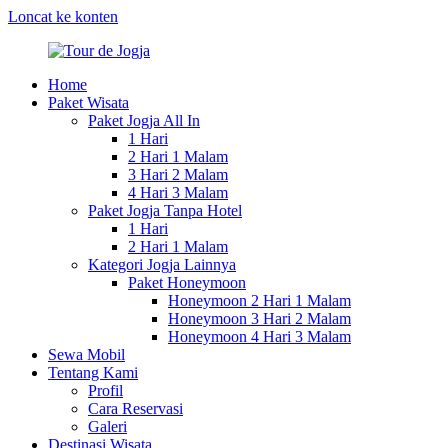
Loncat ke konten
Home
Tour
Paket
Paket Wisata
de
Tour
Paket Jogja All In
Jogja
&
1 Hari
Wisata
2 Hari 1 Malam
Jogja
3 Hari 2 Malam
2025
4 Hari 3 Malam
Paket Jogja Tanpa Hotel
1 Hari
2 Hari 1 Malam
Kategori Jogja Lainnya
Paket Honeymoon
Honeymoon 2 Hari 1 Malam
Honeymoon 3 Hari 2 Malam
Honeymoon 4 Hari 3 Malam
Sewa Mobil
Tentang Kami
Profil
Cara Reservasi
Galeri
Destinasi Wisata