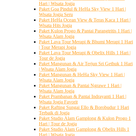
Hari | Wisata Jogja
Paket Goa Pindul & HeHa Sky View 1 Hari |
Wisata Jogja Seru
Paket HeHa Ocean View & Teras Kaca 1 Hari |
Wisata Hits Jogja
Paket Kulon Progo & Pantai Parangtritis 1 Hari |
Wisata Alam Jogja
Paket Lava Tour Merapi & Bhumi Merapi 1 Hari
| Tour Merapi Jogja
Paket Lava Tour Merapi & Obelix Hills 1 Hari |
Tour de Jogja
Paket Mangunan & Air Terjun Sri Gethuk 1 Hari
| Wisata Alam Jogja
Paket Mangunan & HeHa Sky View 1 Hari |
Wisata Alam Jogja
Paket Mangunan & Pantai Ngrawe 1 Hari |
Wisata Alam Jogja
Paket Prambanan & Pantai Indrayanti 1 Hari |
Wisata Jogja Favorit
Paket Rafting Sungai Ello & Borobudur 1 Hari
Terbaik di Jogja
Paket Studio Alam Gamplong & Kulon Progo 1
Hari | Tour de Jogja
Paket Studio Alam Gamplong & Obelix Hills 1
Hari | Wisata Jogja