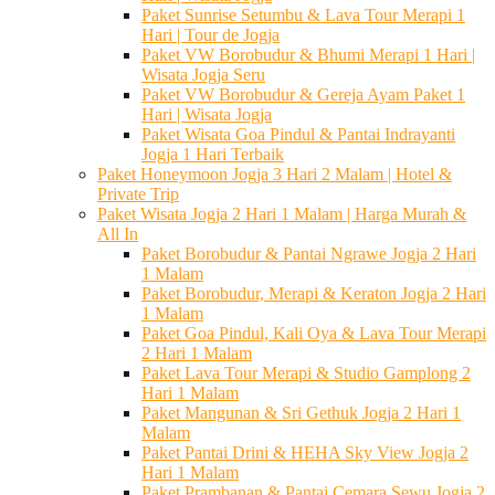
Paket Sunrise Setumbu & Lava Tour Merapi 1
Hari | Tour de Jogja
Paket VW Borobudur & Bhumi Merapi 1 Hari |
Wisata Jogja Seru
Paket VW Borobudur & Gereja Ayam Paket 1
Hari | Wisata Jogja
Paket Wisata Goa Pindul & Pantai Indrayanti
Jogja 1 Hari Terbaik
Paket Honeymoon Jogja 3 Hari 2 Malam | Hotel &
Private Trip
Paket Wisata Jogja 2 Hari 1 Malam | Harga Murah &
All In
Paket Borobudur & Pantai Ngrawe Jogja 2 Hari
1 Malam
Paket Borobudur, Merapi & Keraton Jogja 2 Hari
1 Malam
Paket Goa Pindul, Kali Oya & Lava Tour Merapi
2 Hari 1 Malam
Paket Lava Tour Merapi & Studio Gamplong 2
Hari 1 Malam
Paket Mangunan & Sri Gethuk Jogja 2 Hari 1
Malam
Paket Pantai Drini & HEHA Sky View Jogja 2
Hari 1 Malam
Paket Prambanan & Pantai Cemara Sewu Jogja 2