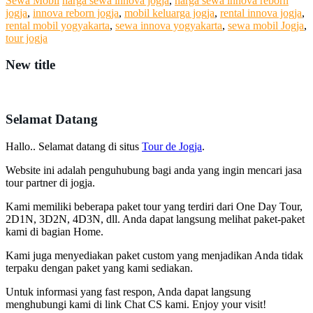
Sewa Mobil
harga sewa innova jogja
,
harga sewa innova reborn
jogja
,
innova reborn jogja
,
mobil keluarga jogja
,
rental innova jogja
,
rental mobil yogyakarta
,
sewa innova yogyakarta
,
sewa mobil Jogja
,
tour jogja
New title
Selamat Datang
Hallo.. Selamat datang di situs
Tour de Jogja
.
Website ini adalah penguhubung bagi anda yang ingin mencari jasa
tour partner di jogja.
Kami memiliki beberapa paket tour yang terdiri dari One Day Tour,
2D1N, 3D2N, 4D3N, dll. Anda dapat langsung melihat paket-paket
kami di bagian Home.
Kami juga menyediakan paket custom yang menjadikan Anda tidak
terpaku dengan paket yang kami sediakan.
Untuk informasi yang fast respon, Anda dapat langsung
menghubungi kami di link Chat CS kami. Enjoy your visit!