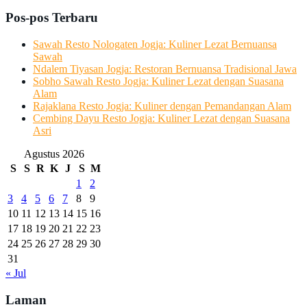
Pos-pos Terbaru
Sawah Resto Nologaten Jogja: Kuliner Lezat Bernuansa
Sawah
Ndalem Tiyasan Jogja: Restoran Bernuansa Tradisional Jawa
Sobho Sawah Resto Jogja: Kuliner Lezat dengan Suasana
Alam
Rajaklana Resto Jogja: Kuliner dengan Pemandangan Alam
Cembing Dayu Resto Jogja: Kuliner Lezat dengan Suasana
Asri
Agustus 2026
S
S
R
K
J
S
M
1
2
3
4
5
6
7
8
9
10
11
12
13
14
15
16
17
18
19
20
21
22
23
24
25
26
27
28
29
30
31
« Jul
Laman