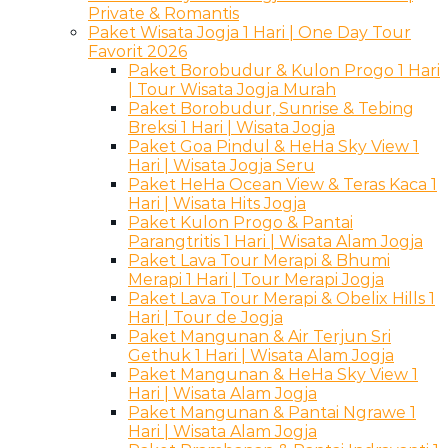
Private & Romantis
Paket Wisata Jogja 1 Hari | One Day Tour
Favorit 2026
Paket Borobudur & Kulon Progo 1 Hari
| Tour Wisata Jogja Murah
Paket Borobudur, Sunrise & Tebing
Breksi 1 Hari | Wisata Jogja
Paket Goa Pindul & HeHa Sky View 1
Hari | Wisata Jogja Seru
Paket HeHa Ocean View & Teras Kaca 1
Hari | Wisata Hits Jogja
Paket Kulon Progo & Pantai
Parangtritis 1 Hari | Wisata Alam Jogja
Paket Lava Tour Merapi & Bhumi
Merapi 1 Hari | Tour Merapi Jogja
Paket Lava Tour Merapi & Obelix Hills 1
Hari | Tour de Jogja
Paket Mangunan & Air Terjun Sri
Gethuk 1 Hari | Wisata Alam Jogja
Paket Mangunan & HeHa Sky View 1
Hari | Wisata Alam Jogja
Paket Mangunan & Pantai Ngrawe 1
Hari | Wisata Alam Jogja