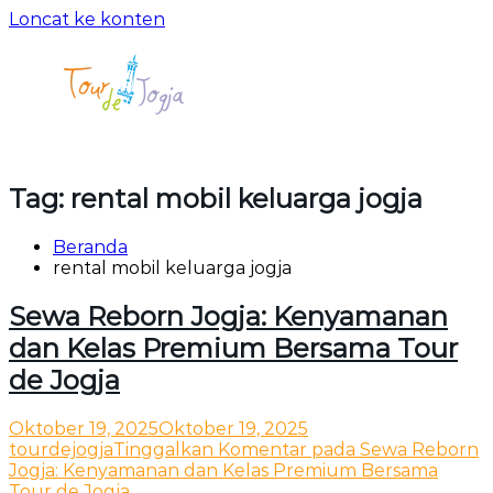
Loncat ke konten
Tour
Paket
de
Tour
Tag:
rental mobil keluarga jogja
Jogja
&
Wisata
Beranda
Jogja
rental mobil keluarga jogja
2025
Sewa Reborn Jogja: Kenyamanan
dan Kelas Premium Bersama Tour
de Jogja
Oktober 19, 2025
Oktober 19, 2025
tourdejogja
Tinggalkan Komentar
pada Sewa Reborn
Jogja: Kenyamanan dan Kelas Premium Bersama
Tour de Jogja