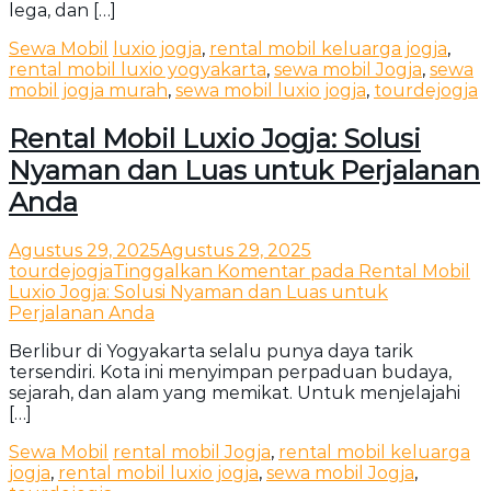
lega, dan […]
Sewa Mobil
luxio jogja
,
rental mobil keluarga jogja
,
rental mobil luxio yogyakarta
,
sewa mobil Jogja
,
sewa
mobil jogja murah
,
sewa mobil luxio jogja
,
tourdejogja
Rental Mobil Luxio Jogja: Solusi
Nyaman dan Luas untuk Perjalanan
Anda
Agustus 29, 2025
Agustus 29, 2025
tourdejogja
Tinggalkan Komentar
pada Rental Mobil
Luxio Jogja: Solusi Nyaman dan Luas untuk
Perjalanan Anda
Berlibur di Yogyakarta selalu punya daya tarik
tersendiri. Kota ini menyimpan perpaduan budaya,
sejarah, dan alam yang memikat. Untuk menjelajahi
[…]
Sewa Mobil
rental mobil Jogja
,
rental mobil keluarga
jogja
,
rental mobil luxio jogja
,
sewa mobil Jogja
,