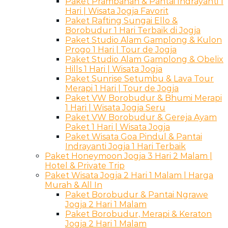
Paket Prambanan & Pantai Indrayanti 1
Hari | Wisata Jogja Favorit
Paket Rafting Sungai Ello &
Borobudur 1 Hari Terbaik di Jogja
Paket Studio Alam Gamplong & Kulon
Progo 1 Hari | Tour de Jogja
Paket Studio Alam Gamplong & Obelix
Hills 1 Hari | Wisata Jogja
Paket Sunrise Setumbu & Lava Tour
Merapi 1 Hari | Tour de Jogja
Paket VW Borobudur & Bhumi Merapi
1 Hari | Wisata Jogja Seru
Paket VW Borobudur & Gereja Ayam
Paket 1 Hari | Wisata Jogja
Paket Wisata Goa Pindul & Pantai
Indrayanti Jogja 1 Hari Terbaik
Paket Honeymoon Jogja 3 Hari 2 Malam |
Hotel & Private Trip
Paket Wisata Jogja 2 Hari 1 Malam | Harga
Murah & All In
Paket Borobudur & Pantai Ngrawe
Jogja 2 Hari 1 Malam
Paket Borobudur, Merapi & Keraton
Jogja 2 Hari 1 Malam