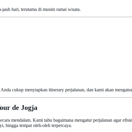
jauh hari, terutama di musim ramai wisata.
 Anda cukup menyiapkan itinerary perjalanan, dan kami akan mengatur
our de Jogja
secara mendalam. Kami tahu bagaimana mengatur perjalanan agar efisie
yi, hingga tempat oleh-oleh terpercaya.