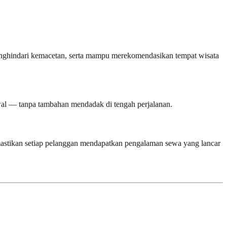
enghindari kemacetan, serta mampu merekomendasikan tempat wisata
awal — tanpa tambahan mendadak di tengah perjalanan.
mastikan setiap pelanggan mendapatkan pengalaman sewa yang lancar