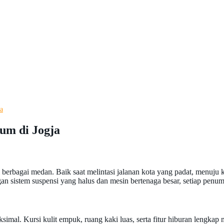
a
um di Jogja
i berbagai medan. Baik saat melintasi jalanan kota yang padat, menuj
ngan sistem suspensi yang halus dan mesin bertenaga besar, setiap pe
mal. Kursi kulit empuk, ruang kaki luas, serta fitur hiburan lengkap