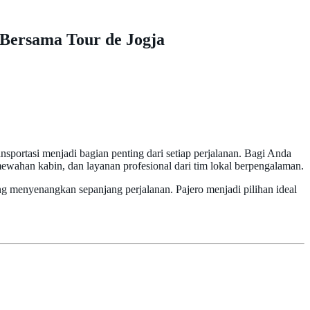
Bersama Tour de Jogja
sportasi menjadi bagian penting dari setiap perjalanan. Bagi Anda
ahan kabin, dan layanan profesional dari tim lokal berpengalaman.
 menyenangkan sepanjang perjalanan. Pajero menjadi pilihan ideal