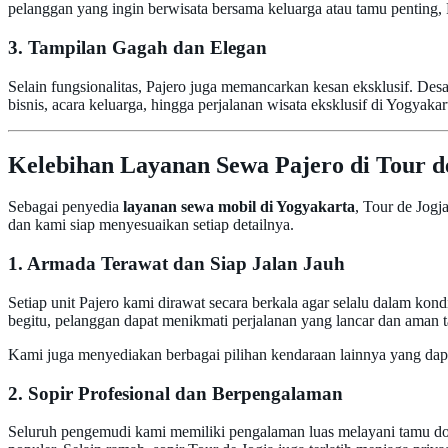
pelanggan yang ingin berwisata bersama keluarga atau tamu pentin
3. Tampilan Gagah dan Elegan
Selain fungsionalitas, Pajero juga memancarkan kesan eksklusif. Des
bisnis, acara keluarga, hingga perjalanan wisata eksklusif di Yogyakar
Kelebihan Layanan Sewa Pajero di Tour d
Sebagai penyedia
layanan sewa mobil di Yogyakarta
, Tour de Jog
dan kami siap menyesuaikan setiap detailnya.
1. Armada Terawat dan Siap Jalan Jauh
Setiap unit Pajero kami dirawat secara berkala agar selalu dalam kon
begitu, pelanggan dapat menikmati perjalanan yang lancar dan aman t
Kami juga menyediakan berbagai pilihan kendaraan lainnya yang dap
2. Sopir Profesional dan Berpengalaman
Seluruh pengemudi kami memiliki pengalaman luas melayani tamu dome