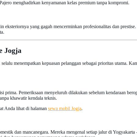
g, Pajero menghadirkan kenyamanan kelas premium tanpa kompromi.
ain eksteriornya yang gagah mencerminkan profesionalitas dan prestise
ta.
e Jogja
ja selalu menempatkan kepuasan pelanggan sebagai prioritas utama. K
disi prima. Pemeriksaan menyeluruh dilakukan sebelum kendaraan berope
anpa khawatir kendala teknis.
at Anda lihat di halaman
sewa mobil Jogja
.
stik dan mancanegara. Mereka mengenal setiap jalur di Yogyakarta — 