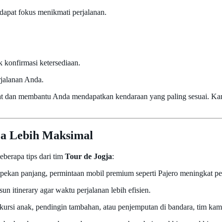
pat fokus menikmati perjalanan.
 konfirmasi ketersediaan.
rjalanan Anda.
epat dan membantu Anda mendapatkan kendaraan yang paling sesuai. Ka
ja Lebih Maksimal
berapa tips dari tim
Tour de Jogja
:
pekan panjang, permintaan mobil premium seperti Pajero meningkat pe
itinerary agar waktu perjalanan lebih efisien.
rsi anak, pendingin tambahan, atau penjemputan di bandara, tim kam