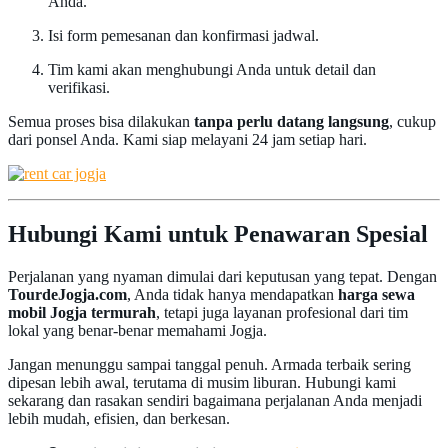
Anda.
Isi form pemesanan dan konfirmasi jadwal.
Tim kami akan menghubungi Anda untuk detail dan
verifikasi.
Semua proses bisa dilakukan
tanpa perlu datang langsung
, cukup
dari ponsel Anda. Kami siap melayani 24 jam setiap hari.
Hubungi Kami untuk Penawaran Spesial
Perjalanan yang nyaman dimulai dari keputusan yang tepat. Dengan
TourdeJogja.com
, Anda tidak hanya mendapatkan
harga sewa
mobil Jogja termurah
, tetapi juga layanan profesional dari tim
lokal yang benar-benar memahami Jogja.
Jangan menunggu sampai tanggal penuh. Armada terbaik sering
dipesan lebih awal, terutama di musim liburan. Hubungi kami
sekarang dan rasakan sendiri bagaimana perjalanan Anda menjadi
lebih mudah, efisien, dan berkesan.