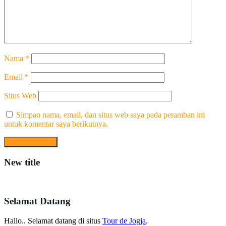
Nama
*
Email
*
Situs Web
Simpan nama, email, dan situs web saya pada peramban ini
untuk komentar saya berikutnya.
New title
Selamat Datang
Hallo.. Selamat datang di situs
Tour de Jogja
.