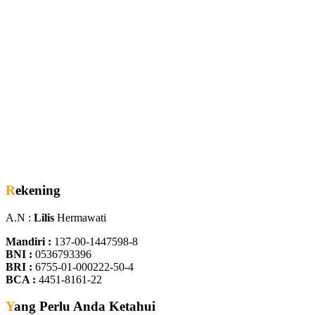
Rekening
A.N :
Lilis
Hermawati
Mandiri :
137-00-1447598-8
BNI :
0536793396
BRI :
6755-01-000222-50-4
BCA :
4451-8161-22
Yang Perlu Anda Ketahui