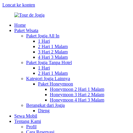
Loncat ke konten
Home
Tour
Paket
Paket Wisata
de
Tour
Paket Jogja All In
Jogja
&
1 Hari
Wisata
2 Hari 1 Malam
Jogja
3 Hari 2 Malam
2025
4 Hari 3 Malam
Paket Jogja Tanpa Hotel
1 Hari
2 Hari 1 Malam
Kategori Jogja Lainnya
Paket Honeymoon
Honeymoon 2 Hari 1 Malam
Honeymoon 3 Hari 2 Malam
Honeymoon 4 Hari 3 Malam
Berangkat dari Jogja
Dieng
Sewa Mobil
Tentang Kami
Profil
Cara Reservasi