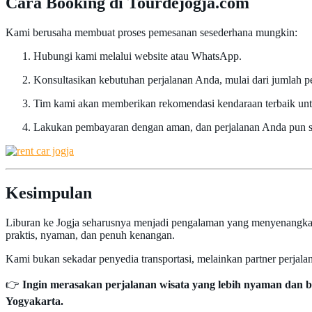
Cara Booking di Tourdejogja.com
Kami berusaha membuat proses pemesanan sesederhana mungkin:
Hubungi kami melalui website atau WhatsApp.
Konsultasikan kebutuhan perjalanan Anda, mulai dari jumlah p
Tim kami akan memberikan rekomendasi kendaraan terbaik un
Lakukan pembayaran dengan aman, dan perjalanan Anda pun si
Kesimpulan
Liburan ke Jogja seharusnya menjadi pengalaman yang menyenang
praktis, nyaman, dan penuh kenangan.
Kami bukan sekadar penyedia transportasi, melainkan partner perjal
👉
Ingin merasakan perjalanan wisata yang lebih nyaman dan 
Yogyakarta.