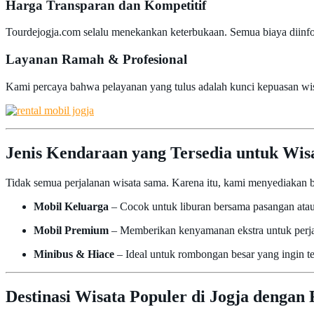
Harga Transparan dan Kompetitif
Tourdejogja.com selalu menekankan keterbukaan. Semua biaya diinfor
Layanan Ramah & Profesional
Kami percaya bahwa pelayanan yang tulus adalah kunci kepuasan wis
Jenis Kendaraan yang Tersedia untuk Wis
Tidak semua perjalanan wisata sama. Karena itu, kami menyediakan 
Mobil Keluarga
– Cocok untuk liburan bersama pasangan atau 
Mobil Premium
– Memberikan kenyamanan ekstra untuk perjal
Minibus & Hiace
– Ideal untuk rombongan besar yang ingin te
Destinasi Wisata Populer di Jogja dengan