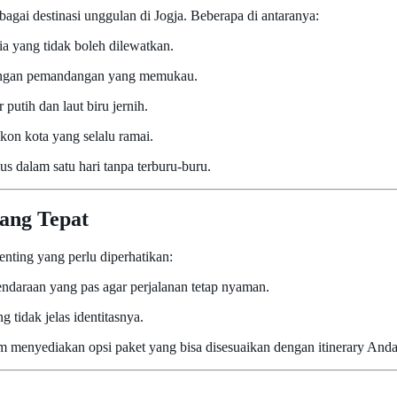
i destinasi unggulan di Jogja. Beberapa di antaranya:
a yang tidak boleh dilewatkan.
engan pemandangan yang memukau.
putih dan laut biru jernih.
kon kota yang selalu ramai.
s dalam satu hari tanpa terburu-buru.
yang Tepat
ting yang perlu diperhatikan:
endaraan yang pas agar perjalanan tetap nyaman.
 tidak jelas identitasnya.
 menyediakan opsi paket yang bisa disesuaikan dengan itinerary Anda