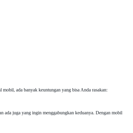
tal mobil, ada banyak keuntungan yang bisa Anda rasakan:
, dan ada juga yang ingin menggabungkan keduanya. Dengan mobil