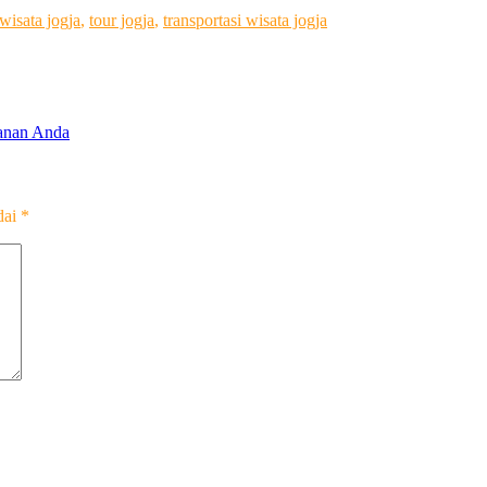
wisata jogja
,
tour jogja
,
transportasi wisata jogja
lanan Anda
dai
*