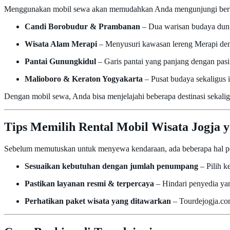
Menggunakan mobil sewa akan memudahkan Anda mengunjungi berbaga
Candi Borobudur & Prambanan
– Dua warisan budaya duni
Wisata Alam Merapi
– Menyusuri kawasan lereng Merapi d
Pantai Gunungkidul
– Garis pantai yang panjang dengan pasir 
Malioboro & Keraton Yogyakarta
– Pusat budaya sekaligus i
Dengan mobil sewa, Anda bisa menjelajahi beberapa destinasi sekaligu
Tips Memilih Rental Mobil Wisata Jogja 
Sebelum memutuskan untuk menyewa kendaraan, ada beberapa hal pen
Sesuaikan kebutuhan dengan jumlah penumpang
– Pilih k
Pastikan layanan resmi & terpercaya
– Hindari penyedia yang
Perhatikan paket wisata yang ditawarkan
– Tourdejogja.com