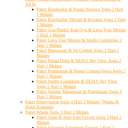
All In
Paket Borobudur & Pantai Ngrawe Jogja 2 Hari
1 Malam
Paket Borobudur, Merapi & Keraton Jogja 2 Hari
1 Malam
Paket Goa Pindul, Kali Oya & Lava Tour Merapi
2 Hari 1 Malam
Paket Lava Tour Merapi & Studio Gamplong 2
Hari 1 Malam
Paket Mangunan & Sri Gethuk Jogja 2 Hari 1
Malam
Paket Pantai Drini & HEHA Sky View Jogja 2
Hari 1 Malam
Paket Prambanan & Pantai Cemara Sewu Jogja 2
Hari 1 Malam
Paket Studio Gamplong & HEHA Sky View
Jogja 2 Hari 1 Malam
Paket Sunrise Mangunan & Prambanan Jogja 2
Hari 1 Malam
Paket Honeymoon Jogja 4 Hari 3 Malam | Wisata &
Hotel Romantis
Paket Wisata Jogja 3 Hari 2 Malam
Paket Alam & Spot Foto Favorit Jogja 3 Hari 2
Malam
Paket Amazing Adventure Favorit 3 Hari 2