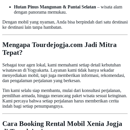
Hutan Pinus Mangunan & Pantai Selatan
– wisata alam
dengan panorama memukau.
Dengan mobil yang nyaman, Anda bisa berpindah dari satu destinasi
ke destinasi lain tanpa hambatan.
Mengapa Tourdejogja.com Jadi Mitra
Tepat?
Sebagai tour agen lokal, kami memahami setiap detail kebutuhan
wisatawan di Yogyakarta. Layanan kami tidak hanya sekadar
menyediakan mobil, tapi juga memberikan informasi, rekomendasi,
dan pengalaman perjalanan yang berkesan.
Tim kami selalu siap membantu, mulai dari konsultasi perjalanan,
pemilihan armada, hingga merancang paket wisata sesuai keinginan.
Kami percaya bahwa setiap perjalanan harus memberikan cerita
indah bagi setiap penumpangnya.
Cara Booking Rental Mobil Xenia Jogja