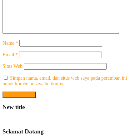
Nama
*
Email
*
Situs Web
Simpan nama, email, dan situs web saya pada peramban ini
untuk komentar saya berikutnya.
New title
Selamat Datang