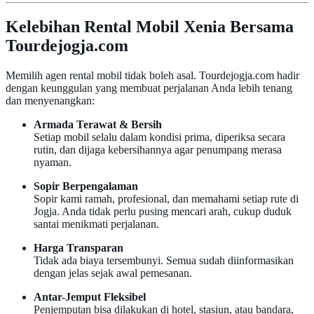
Kelebihan Rental Mobil Xenia Bersama
Tourdejogja.com
Memilih agen rental mobil tidak boleh asal. Tourdejogja.com hadir
dengan keunggulan yang membuat perjalanan Anda lebih tenang
dan menyenangkan:
Armada Terawat & Bersih
Setiap mobil selalu dalam kondisi prima, diperiksa secara
rutin, dan dijaga kebersihannya agar penumpang merasa
nyaman.
Sopir Berpengalaman
Sopir kami ramah, profesional, dan memahami setiap rute di
Jogja. Anda tidak perlu pusing mencari arah, cukup duduk
santai menikmati perjalanan.
Harga Transparan
Tidak ada biaya tersembunyi. Semua sudah diinformasikan
dengan jelas sejak awal pemesanan.
Antar-Jemput Fleksibel
Penjemputan bisa dilakukan di hotel, stasiun, atau bandara,