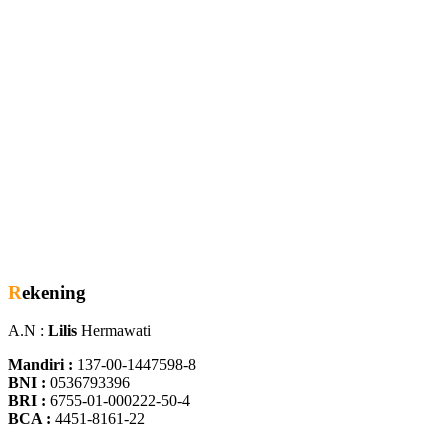
Rekening
A.N :
Lilis
Hermawati
Mandiri :
137-00-1447598-8
BNI :
0536793396
BRI :
6755-01-000222-50-4
BCA :
4451-8161-22