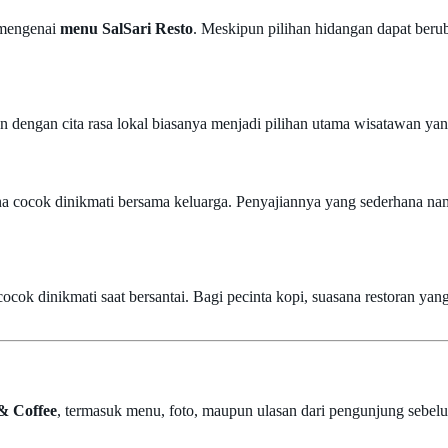
 mengenai
menu SalSari Resto
. Meskipun pilihan hidangan dapat berub
 dengan cita rasa lokal biasanya menjadi pilihan utama wisatawan yang
 cocok dinikmati bersama keluarga. Penyajiannya yang sederhana na
ocok dinikmati saat bersantai. Bagi pecinta kopi, suasana restoran y
 & Coffee
, termasuk menu, foto, maupun ulasan dari pengunjung sebel