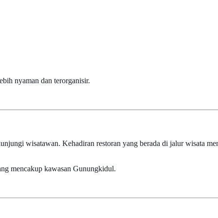
bih nyaman dan terorganisir.
kunjungi wisatawan. Kehadiran restoran yang berada di jalur wisata m
a yang mencakup kawasan Gunungkidul.