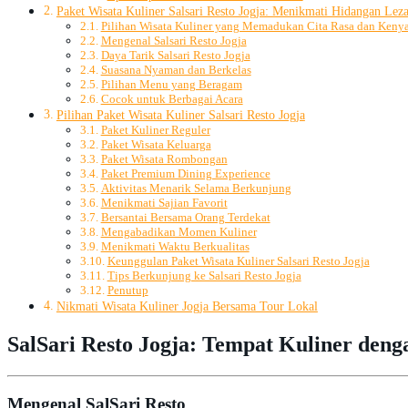
Paket Wisata Kuliner Salsari Resto Jogja: Menikmati Hidangan Lez
Pilihan Wisata Kuliner yang Memadukan Cita Rasa dan Ken
Mengenal Salsari Resto Jogja
Daya Tarik Salsari Resto Jogja
Suasana Nyaman dan Berkelas
Pilihan Menu yang Beragam
Cocok untuk Berbagai Acara
Pilihan Paket Wisata Kuliner Salsari Resto Jogja
Paket Kuliner Reguler
Paket Wisata Keluarga
Paket Wisata Rombongan
Paket Premium Dining Experience
Aktivitas Menarik Selama Berkunjung
Menikmati Sajian Favorit
Bersantai Bersama Orang Terdekat
Mengabadikan Momen Kuliner
Menikmati Waktu Berkualitas
Keunggulan Paket Wisata Kuliner Salsari Resto Jogja
Tips Berkunjung ke Salsari Resto Jogja
Penutup
Nikmati Wisata Kuliner Jogja Bersama Tour Lokal
SalSari Resto Jogja: Tempat Kuliner den
Mengenal SalSari Resto