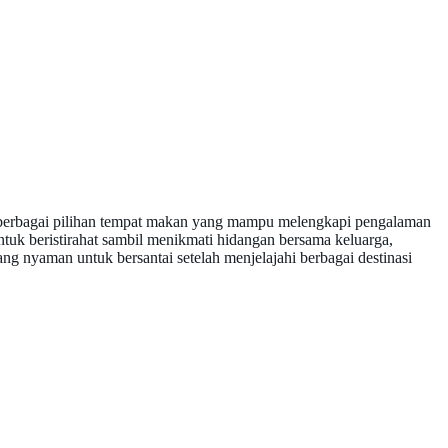
kan berbagai pilihan tempat makan yang mampu melengkapi pengalaman
untuk beristirahat sambil menikmati hidangan bersama keluarga,
nyaman untuk bersantai setelah menjelajahi berbagai destinasi