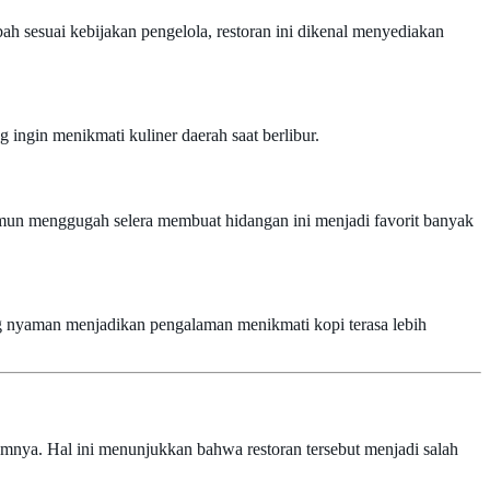
ah sesuai kebijakan pengelola, restoran ini dikenal menyediakan
 ingin menikmati kuliner daerah saat berlibur.
mun menggugah selera membuat hidangan ini menjadi favorit banyak
ang nyaman menjadikan pengalaman menikmati kopi terasa lebih
umnya. Hal ini menunjukkan bahwa restoran tersebut menjadi salah