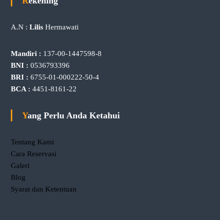
Rekening
A.N :
Lilis
Hermawati
Mandiri :
137-00-1447598-8
BNI :
0536793396
BRI :
6755-01-000222-50-4
BCA :
4451-8161-22
Yang Perlu Anda Ketahui
Tentang Kami
Cara Reservasi
Galeri
Blog
Syarat dan Ketentuan