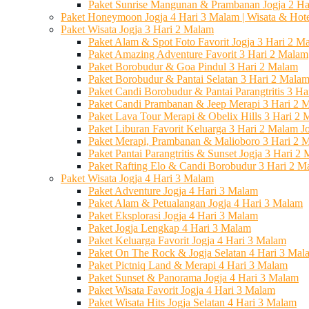
Paket Sunrise Mangunan & Prambanan Jogja 2 Ha
Paket Honeymoon Jogja 4 Hari 3 Malam | Wisata & Hot
Paket Wisata Jogja 3 Hari 2 Malam
Paket Alam & Spot Foto Favorit Jogja 3 Hari 2 M
Paket Amazing Adventure Favorit 3 Hari 2 Malam
Paket Borobudur & Goa Pindul 3 Hari 2 Malam
Paket Borobudur & Pantai Selatan 3 Hari 2 Mala
Paket Candi Borobudur & Pantai Parangtritis 3 H
Paket Candi Prambanan & Jeep Merapi 3 Hari 2 
Paket Lava Tour Merapi & Obelix Hills 3 Hari 2
Paket Liburan Favorit Keluarga 3 Hari 2 Malam J
Paket Merapi, Prambanan & Malioboro 3 Hari 2 
Paket Pantai Parangtritis & Sunset Jogja 3 Hari 2
Paket Rafting Elo & Candi Borobudur 3 Hari 2 M
Paket Wisata Jogja 4 Hari 3 Malam
Paket Adventure Jogja 4 Hari 3 Malam
Paket Alam & Petualangan Jogja 4 Hari 3 Malam
Paket Eksplorasi Jogja 4 Hari 3 Malam
Paket Jogja Lengkap 4 Hari 3 Malam
Paket Keluarga Favorit Jogja 4 Hari 3 Malam
Paket On The Rock & Jogja Selatan 4 Hari 3 Mal
Paket Pictniq Land & Merapi 4 Hari 3 Malam
Paket Sunset & Panorama Jogja 4 Hari 3 Malam
Paket Wisata Favorit Jogja 4 Hari 3 Malam
Paket Wisata Hits Jogja Selatan 4 Hari 3 Malam