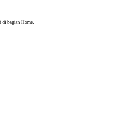
i di bagian Home.