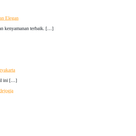
an Elegan
gan kenyamanan terbaik. […]
gyakarta
l ini […]
dejogja