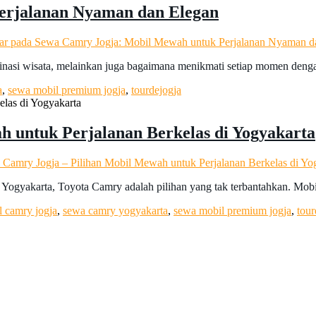
erjalanan Nyaman dan Elegan
ar
pada Sewa Camry Jogja: Mobil Mewah untuk Perjalanan Nyaman d
stinasi wisata, melainkan juga bagaimana menikmati setiap momen den
a
,
sewa mobil premium jogja
,
tourdejogja
h untuk Perjalanan Berkelas di Yogyakarta
 Camry Jogja – Pilihan Mobil Mewah untuk Perjalanan Berkelas di Yo
Yogyakarta, Toyota Camry adalah pilihan yang tak terbantahkan. Mobi
l camry jogja
,
sewa camry yogyakarta
,
sewa mobil premium jogja
,
tour