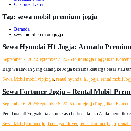
Customer Kami
Tag:
sewa mobil premium jogja
Beranda
sewa mobil premium jogja
Sewa Hyundai H1 Jogja: Armada Premium
September 7, 2025
September 7, 2025
tourdejogja
Tinggalkan Koment
Bagi wisatawan yang datang ke Jogja bersama keluarga besar atau tam
Sewa Mobil
mobil vip jogja
,
rental hyundai h1 jogja
,
rental mobil Jog
Sewa Fortuner Jogja – Rental Mobil Prem
September 6, 2025
September 6, 2025
tourdejogja
Tinggalkan Koment
Perjalanan di Yogyakarta akan terasa berbeda ketika Anda memilih 
Sewa Mobil
fortuner jogja dengan driver
,
rental fortuner jogja
,
rental 