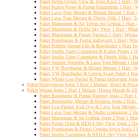
Paket HeHa Ocean View & Teras Kaca 1 Hari | Wis
Paket Kulon Progo & Pantai Parangtritis 1 Hari | 
Paket Lava Tour Merapi & Bhumi Merapi 1 Hari |
Paket Lava Tour Merapi & Obelix Hills 1 Hari | T
Paket Mangunan & Air Terjun Sri Gethuk 1 Hari |
Paket Mangunan & HeHa Sky View 1 Hari | Wisat
Paket Mangunan & Pantai Ngrawe 1 Hari | Wisata
Paket Prambanan & Pantai Indrayanti 1 Hari | Wisa
Paket Rafting Sungai Ello & Borobudur 1 Hari Ter
Paket Studio Alam Gamplong & Kulon Progo 1 Har
Paket Studio Alam Gamplong & Obelix Hills 1 Hari
Paket Sunrise Setumbu & Lava Tour Merapi 1 Hari
Paket VW Borobudur & Bhumi Merapi 1 Hari | Wi
Paket VW Borobudur & Gereja Ayam Paket 1 Hari 
Paket Wisata Goa Pindul & Pantai Indrayanti Jogja
Paket Honeymoon Jogja 3 Hari 2 Malam | Hotel & Privat
Paket Wisata Jogja 2 Hari 1 Malam | Harga Murah & All
Paket Borobudur & Pantai Ngrawe Jogja 2 Hari 
Paket Borobudur, Merapi & Keraton Jogja 2 Hari
Paket Goa Pindul, Kali Oya & Lava Tour Merapi 
Paket Lava Tour Merapi & Studio Gamplong 2 Ha
Paket Mangunan & Sri Gethuk Jogja 2 Hari 1 Ma
Paket Pantai Drini & HEHA Sky View Jogja 2 Ha
Paket Prambanan & Pantai Cemara Sewu Jogja 2 
Paket Studio Gamplong & HEHA Sky View Jogja