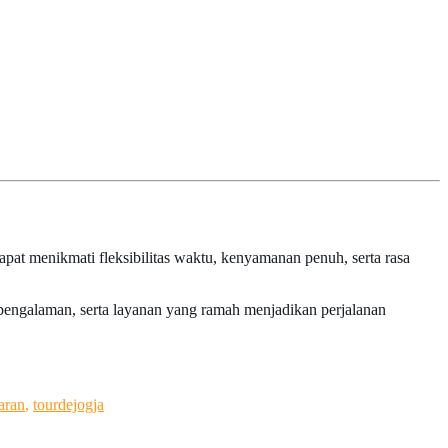
pat menikmati fleksibilitas waktu, kenyamanan penuh, serta rasa
rpengalaman, serta layanan yang ramah menjadikan perjalanan
aran
,
tourdejogja