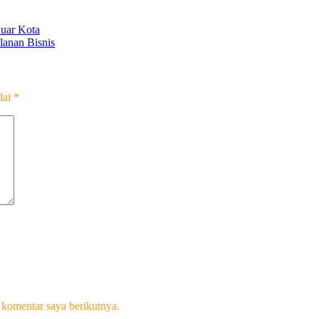
Luar Kota
lanan Bisnis
dai
*
 komentar saya berikutnya.