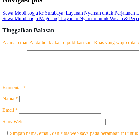
Sewa Mobil Jogja ke Surabaya: Layanan Nyaman untuk Perjalanan 
Sewa Mobil Jogja Magelang: Layanan Nyaman untuk Wisata & Perja
Tinggalkan Balasan
Alamat email Anda tidak akan dipublikasikan.
Ruas yang wajib ditan
Komentar
*
Nama
*
Email
*
Situs Web
Simpan nama, email, dan situs web saya pada peramban ini untuk