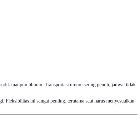
 mudik maupun liburan. Transportasi umum sering penuh, jadwal tidak
Fleksibilitas ini sangat penting, terutama saat harus menyesuaikan