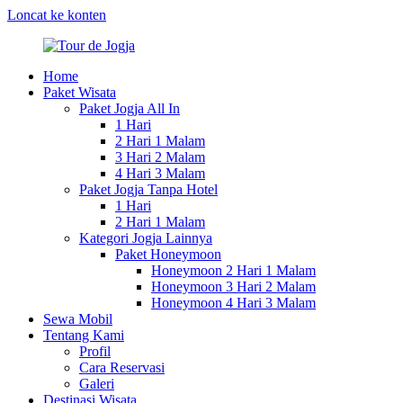
Loncat ke konten
Home
Tour
Paket
Paket Wisata
de
Tour
Paket Jogja All In
Jogja
&
1 Hari
Wisata
2 Hari 1 Malam
Jogja
3 Hari 2 Malam
2025
4 Hari 3 Malam
Paket Jogja Tanpa Hotel
1 Hari
2 Hari 1 Malam
Kategori Jogja Lainnya
Paket Honeymoon
Honeymoon 2 Hari 1 Malam
Honeymoon 3 Hari 2 Malam
Honeymoon 4 Hari 3 Malam
Sewa Mobil
Tentang Kami
Profil
Cara Reservasi
Galeri
Destinasi Wisata