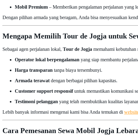
Mobil Premium
– Memberikan pengalaman perjalanan yang le
Dengan pilihan armada yang beragam, Anda bisa menyesuaikan kenda
Mengapa Memilih Tour de Jogja untuk S
Sebagai agen perjalanan lokal,
Tour de Jogja
memahami kebutuhan ma
Operator lokal berpengalaman
yang siap membantu perjalan
Harga transparan
tanpa biaya tersembunyi.
Armada terawat
dengan berbagai pilihan kapasitas.
Customer support responsif
untuk memastikan komunikasi sel
Testimoni pelanggan
yang telah membuktikan kualitas layana
Lebih banyak informasi mengenai kami bisa Anda temukan di
websit
Cara Pemesanan Sewa Mobil Jogja Lebaran