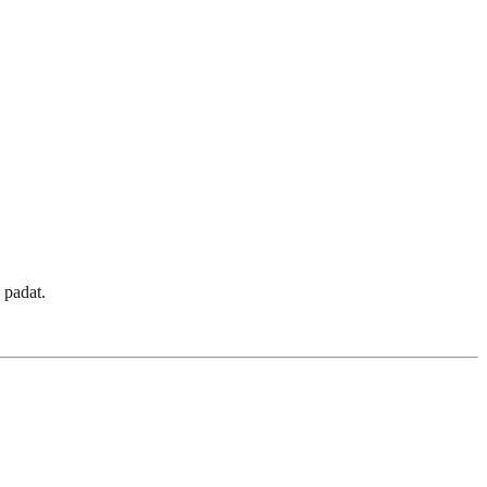
 padat.