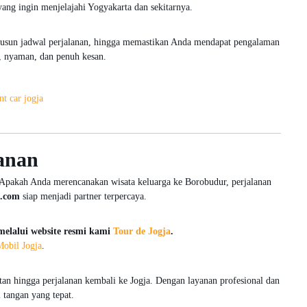
ng ingin menjelajahi Yogyakarta dan sekitarnya.
yusun jadwal perjalanan, hingga memastikan Anda mendapat pengalaman
, nyaman, dan penuh kesan.
anan
Apakah Anda merencanakan wisata keluarga ke Borobudur, perjalanan
a.com
siap menjadi partner terpercaya.
melalui website resmi kami
Tour de Jogja
.
obil Jogja
.
tan hingga perjalanan kembali ke Jogja. Dengan layanan profesional dan
 tangan yang tepat.