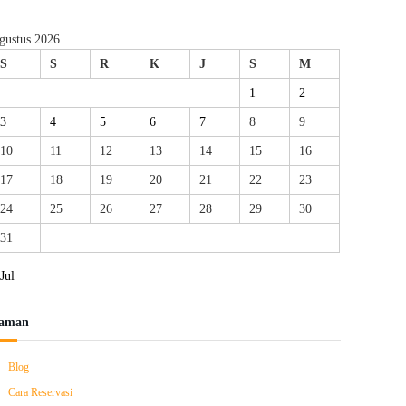
gustus 2026
S
S
R
K
J
S
M
1
2
3
4
5
6
7
8
9
10
11
12
13
14
15
16
17
18
19
20
21
22
23
24
25
26
27
28
29
30
31
 Jul
aman
Blog
Cara Reservasi