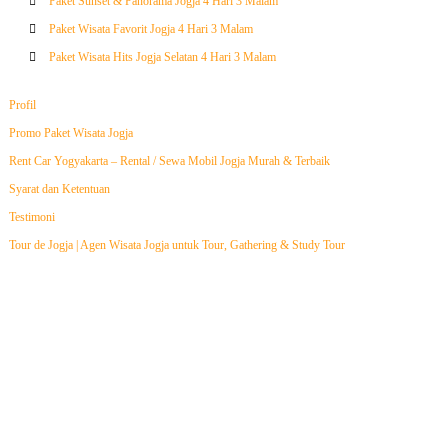
Paket Sunset & Panorama Jogja 4 Hari 3 Malam
Paket Wisata Favorit Jogja 4 Hari 3 Malam
Paket Wisata Hits Jogja Selatan 4 Hari 3 Malam
Profil
Promo Paket Wisata Jogja
Rent Car Yogyakarta – Rental / Sewa Mobil Jogja Murah & Terbaik
Syarat dan Ketentuan
Testimoni
Tour de Jogja | Agen Wisata Jogja untuk Tour, Gathering & Study Tour