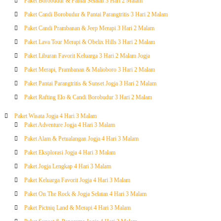
Paket Borobudur & Pantai Selatan 3 Hari 2 Malam
Paket Candi Borobudur & Pantai Parangtritis 3 Hari 2 Malam
Paket Candi Prambanan & Jeep Merapi 3 Hari 2 Malam
Paket Lava Tour Merapi & Obelix Hills 3 Hari 2 Malam
Paket Liburan Favorit Keluarga 3 Hari 2 Malam Jogja
Paket Merapi, Prambanan & Malioboro 3 Hari 2 Malam
Paket Pantai Parangtritis & Sunset Jogja 3 Hari 2 Malam
Paket Rafting Elo & Candi Borobudur 3 Hari 2 Malam
Paket Wisata Jogja 4 Hari 3 Malam
Paket Adventure Jogja 4 Hari 3 Malam
Paket Alam & Petualangan Jogja 4 Hari 3 Malam
Paket Eksplorasi Jogja 4 Hari 3 Malam
Paket Jogja Lengkap 4 Hari 3 Malam
Paket Keluarga Favorit Jogja 4 Hari 3 Malam
Paket On The Rock & Jogja Selatan 4 Hari 3 Malam
Paket Pictniq Land & Merapi 4 Hari 3 Malam