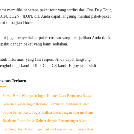
ami memiliki beberapa paket tour yang terdiri dari One Day Tour,
D1N, 3D2N, 4D3N, dll. Anda dapat langsung melihat paket-paket
ami di bagian Home.
ami juga menyediakan paket custom yang menjadikan Anda tidak
erpaku dengan paket yang kami sediakan.
ntuk informasi yang fast respon, Anda dapat langsung
enghubungi kami di link Chat CS kami. Enjoy your visit!
os-pos Terbaru
Sawah Resto Nologaten Jogja: Kuliner Lezat Bernuansa Sawah
Ndalem Tiyasan Jogja: Restoran Bernuansa Tradisional Jawa
Sobho Sawah Resto Jogja: Kuliner Lezat dengan Suasana Alam
Rajaklana Resto Jogja: Kuliner dengan Pemandangan Alam
Cembing Dayu Resto Jogja: Kuliner Lezat dengan Suasana Asri