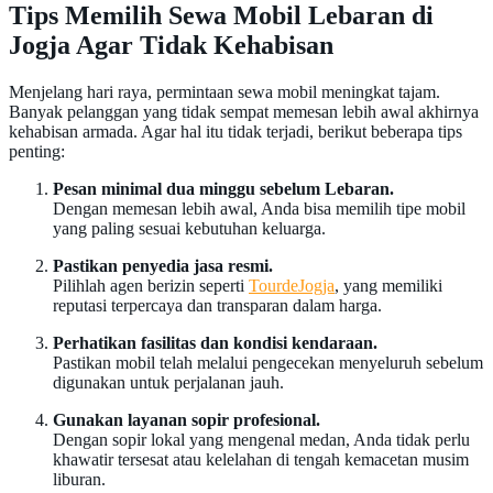
Tips Memilih Sewa Mobil Lebaran di
Jogja Agar Tidak Kehabisan
Menjelang hari raya, permintaan sewa mobil meningkat tajam.
Banyak pelanggan yang tidak sempat memesan lebih awal akhirnya
kehabisan armada. Agar hal itu tidak terjadi, berikut beberapa tips
penting:
Pesan minimal dua minggu sebelum Lebaran.
Dengan memesan lebih awal, Anda bisa memilih tipe mobil
yang paling sesuai kebutuhan keluarga.
Pastikan penyedia jasa resmi.
Pilihlah agen berizin seperti
TourdeJogja
, yang memiliki
reputasi terpercaya dan transparan dalam harga.
Perhatikan fasilitas dan kondisi kendaraan.
Pastikan mobil telah melalui pengecekan menyeluruh sebelum
digunakan untuk perjalanan jauh.
Gunakan layanan sopir profesional.
Dengan sopir lokal yang mengenal medan, Anda tidak perlu
khawatir tersesat atau kelelahan di tengah kemacetan musim
liburan.