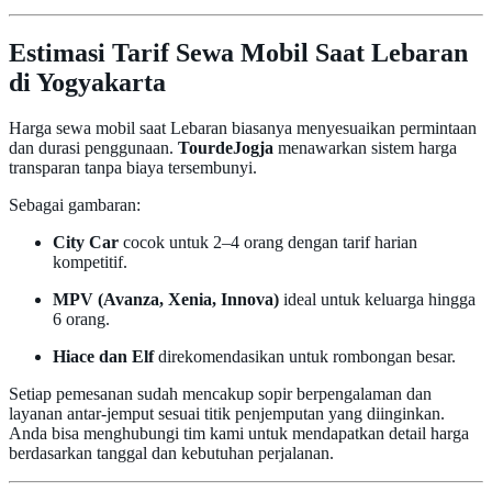
Estimasi Tarif Sewa Mobil Saat Lebaran
di Yogyakarta
Harga sewa mobil saat Lebaran biasanya menyesuaikan permintaan
dan durasi penggunaan.
TourdeJogja
menawarkan sistem harga
transparan tanpa biaya tersembunyi.
Sebagai gambaran:
City Car
cocok untuk 2–4 orang dengan tarif harian
kompetitif.
MPV (Avanza, Xenia, Innova)
ideal untuk keluarga hingga
6 orang.
Hiace dan Elf
direkomendasikan untuk rombongan besar.
Setiap pemesanan sudah mencakup sopir berpengalaman dan
layanan antar-jemput sesuai titik penjemputan yang diinginkan.
Anda bisa menghubungi tim kami untuk mendapatkan detail harga
berdasarkan tanggal dan kebutuhan perjalanan.