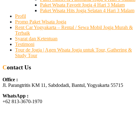
Paket Wisata Favorit Jogja 4 Hari 3 Malam
Paket Wisata Hits Jogja Selatan 4 Hari 3 Malam
Profil
Promo Paket Wisata Jogja
Rent Car Yogyakarta – Rental / Sewa Mobil Jogja Murah &
Terbaik
Syarat dan Ketentuan
Testimoni
Tour de Jogja | Agen Wisata Jogja untuk Tour, Gathering &
Study Tour
Contact Us
Office :
Jl. Parangtritis KM 11, Sabdodadi, Bantul, Yogyakarta 55715
WhatsApp :
+62 813-3670-1970