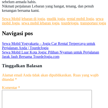
sebelum armada habis.
Nikmati perjalanan Lebaran yang hangat, tenang, dan penuh
kenangan bersama kami.
Sewa Mobil
lebaran di jogja
,
mudik jogja
,
rental mobil Jogja
,
sewa
mobil Jogja
,
sewa mobil lebaran jogja
,
tourdejogja
,
transportasi jogja
Navigasi pos
Sewa Mobil Yogyakarta – Jogja Car Rental Terpercaya untuk
Perjalanan Anda | TourdeJogja
Sewa Mobil Luar Kota Jogja: Pilihan Nyaman untuk Perjalanan
Jarak Jauh Bersama TourdeJogja.com
Tinggalkan Balasan
Alamat email Anda tidak akan dipublikasikan.
Ruas yang wajib
ditandai
*
Komentar
*