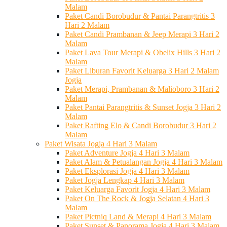
Malam
Paket Candi Borobudur & Pantai Parangtritis 3
Hari 2 Malam
Paket Candi Prambanan & Jeep Merapi 3 Hari 2
Malam
Paket Lava Tour Merapi & Obelix Hills 3 Hari 2
Malam
Paket Liburan Favorit Keluarga 3 Hari 2 Malam
Jogja
Paket Merapi, Prambanan & Malioboro 3 Hari 2
Malam
Paket Pantai Parangtritis & Sunset Jogja 3 Hari 2
Malam
Paket Rafting Elo & Candi Borobudur 3 Hari 2
Malam
Paket Wisata Jogja 4 Hari 3 Malam
Paket Adventure Jogja 4 Hari 3 Malam
Paket Alam & Petualangan Jogja 4 Hari 3 Malam
Paket Eksplorasi Jogja 4 Hari 3 Malam
Paket Jogja Lengkap 4 Hari 3 Malam
Paket Keluarga Favorit Jogja 4 Hari 3 Malam
Paket On The Rock & Jogja Selatan 4 Hari 3
Malam
Paket Pictniq Land & Merapi 4 Hari 3 Malam
Paket Sunset & Panorama Jogja 4 Hari 3 Malam