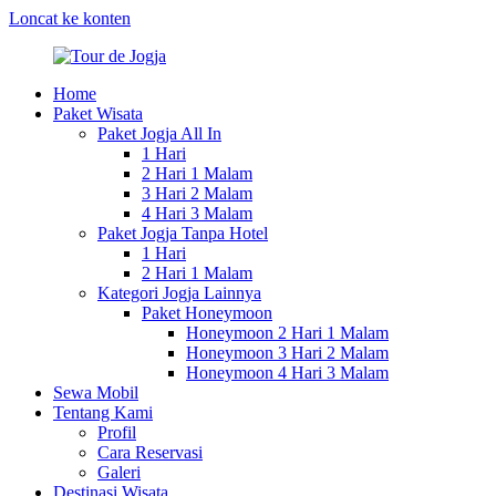
Loncat ke konten
Home
Tour
Paket
Paket Wisata
de
Tour
Paket Jogja All In
Jogja
&
1 Hari
Wisata
2 Hari 1 Malam
Jogja
3 Hari 2 Malam
2025
4 Hari 3 Malam
Paket Jogja Tanpa Hotel
1 Hari
2 Hari 1 Malam
Kategori Jogja Lainnya
Paket Honeymoon
Honeymoon 2 Hari 1 Malam
Honeymoon 3 Hari 2 Malam
Honeymoon 4 Hari 3 Malam
Sewa Mobil
Tentang Kami
Profil
Cara Reservasi
Galeri
Destinasi Wisata