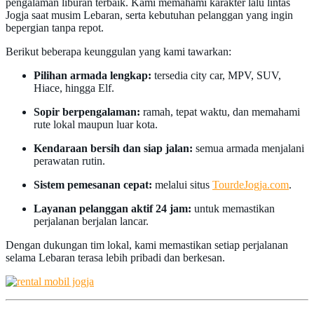
pengalaman liburan terbaik. Kami memahami karakter lalu lintas
Jogja saat musim Lebaran, serta kebutuhan pelanggan yang ingin
bepergian tanpa repot.
Berikut beberapa keunggulan yang kami tawarkan:
Pilihan armada lengkap:
tersedia city car, MPV, SUV,
Hiace, hingga Elf.
Sopir berpengalaman:
ramah, tepat waktu, dan memahami
rute lokal maupun luar kota.
Kendaraan bersih dan siap jalan:
semua armada menjalani
perawatan rutin.
Sistem pemesanan cepat:
melalui situs
TourdeJogja.com
.
Layanan pelanggan aktif 24 jam:
untuk memastikan
perjalanan berjalan lancar.
Dengan dukungan tim lokal, kami memastikan setiap perjalanan
selama Lebaran terasa lebih pribadi dan berkesan.