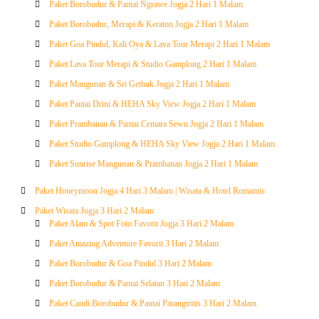
Paket Borobudur & Pantai Ngrawe Jogja 2 Hari 1 Malam
Paket Borobudur, Merapi & Keraton Jogja 2 Hari 1 Malam
Paket Goa Pindul, Kali Oya & Lava Tour Merapi 2 Hari 1 Malam
Paket Lava Tour Merapi & Studio Gamplong 2 Hari 1 Malam
Paket Mangunan & Sri Gethuk Jogja 2 Hari 1 Malam
Paket Pantai Drini & HEHA Sky View Jogja 2 Hari 1 Malam
Paket Prambanan & Pantai Cemara Sewu Jogja 2 Hari 1 Malam
Paket Studio Gamplong & HEHA Sky View Jogja 2 Hari 1 Malam
Paket Sunrise Mangunan & Prambanan Jogja 2 Hari 1 Malam
Paket Honeymoon Jogja 4 Hari 3 Malam | Wisata & Hotel Romantis
Paket Wisata Jogja 3 Hari 2 Malam
Paket Alam & Spot Foto Favorit Jogja 3 Hari 2 Malam
Paket Amazing Adventure Favorit 3 Hari 2 Malam
Paket Borobudur & Goa Pindul 3 Hari 2 Malam
Paket Borobudur & Pantai Selatan 3 Hari 2 Malam
Paket Candi Borobudur & Pantai Parangtritis 3 Hari 2 Malam