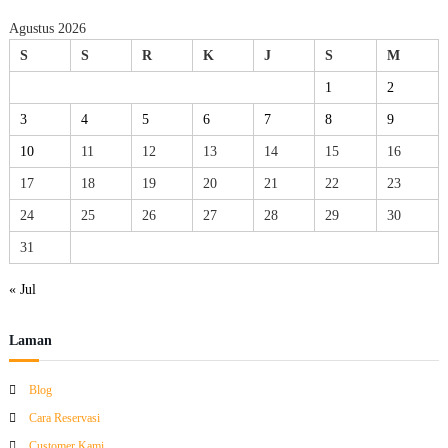
Agustus 2026
S
S
R
K
J
S
M
1
2
3
4
5
6
7
8
9
10
11
12
13
14
15
16
17
18
19
20
21
22
23
24
25
26
27
28
29
30
31
« Jul
Laman
Blog
Cara Reservasi
Customer Kami