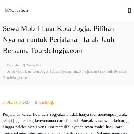
L
o
T
P
a
n
o
k
c
u
e
Sewa Mobil Luar Kota Jogja: Pilihan
a
r
t
t
T
Nyaman untuk Perjalanan Jarak Jauh
d
k
o
e
e
u
Bersama TourdeJogja.com
J
r
k
&
o
o
W
Beranda
Sewa Mobil
n
g
i
Sewa Mobil Luar Kota Jogja: Pilihan Nyaman untuk Perjalanan Jarak Jauh Bersama
t
j
s
TourdeJogja.com
e
a
a
n
t
a
J
o
Oktober 6, 2025
tourdejogja
g
j
Perjalanan keluar kota dari Yogyakarta tidak hanya soal menempuh jarak,
a
tetapi juga tentang kenyamanan dan efisiensi. Banyak wisatawan, keluarga,
2
hingga pelaku bisnis yang kini memilih layanan
sewa mobil luar kota
0
Jogja
sebagai solusi perjalanan yang praktis dan aman. Sebagai agen lokal
2