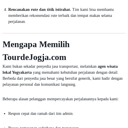
Rencanakan rute dan titik istirahat.
Tim kami bisa membantu
memberikan rekomendasi rute terbaik dan tempat makan selama
perjalanan.
Mengapa Memilih
TourdeJogja.com
Kami bukan sekadar penyedia jasa transportasi, melainkan
agen wisata
lokal Yogyakarta
yang memahami kebutuhan perjalanan dengan detail.
Berbeda dari penyedia jasa besar yang bersifat generik, kami hadir dengan
pelayanan personal dan komunikasi langsung.
Beberapa alasan pelanggan mempercayakan perjalanannya kepada kami:
Respon cepat dan ramah dari tim admin.