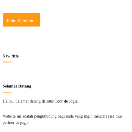
New title
Selamat Datang
Hallo.. Selamat datang di situs
Tour de Jogja
.
Website ini adalah penguhubung bagi anda yang ingin mencari jasa tour
partner di jogja.