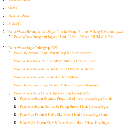
Galeri
Halaman Depan
Media IT
Paket Wisata Berangkat dari Jogja | Tour ke Dieng, Bromo, Malang & Karimunjawa
Paket Wisata Dieng dari Jogja | 1 Hari, 2 Hari 1 Malam, 3H2M & 4H3M
Paket Wisata Jogja Terlengkap 2026
Paket Honeymoon Jogja | Private Trip & Hotel Romantis
Paket Wisata Jogja All In Lengkap Termasuk Hotel & Tiket
Paket Wisata Jogja Tanpa Hotel | Lebih Fleksibel & Hemat
Paket Wisata Jogja Tanpa Hotel 2 Hari 1 Malam
Paket Honeymoon Jogja 2 Hari 1 Malam | Private & Romantis
Paket Wisata Jogja 1 Hari | One Day Tour Favorit 2026
Paket Borobudur & Kulon Progo 1 Hari | Tour Wisata Jogja Murah
Paket Borobudur, Sunrise & Tebing Breksi 1 Hari | Wisata Jogja
Paket Goa Pindul & HeHa Sky View 1 Hari | Wisata Jogja Seru
Paket HeHa Ocean View & Teras Kaca 1 Hari | Wisata Hits Jogja