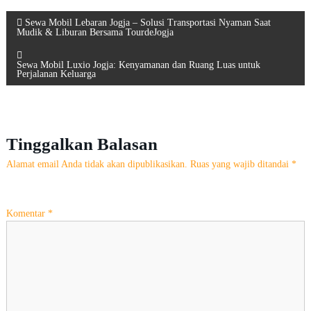
N
Sewa Mobil Lebaran Jogja – Solusi Transportasi Nyaman Saat
Mudik & Liburan Bersama TourdeJogja
a
Sewa Mobil Luxio Jogja: Kenyamanan dan Ruang Luas untuk
Perjalanan Keluarga
v
i
Tinggalkan Balasan
g
Alamat email Anda tidak akan dipublikasikan.
Ruas yang wajib ditandai
*
a
s
Komentar
*
i
p
o