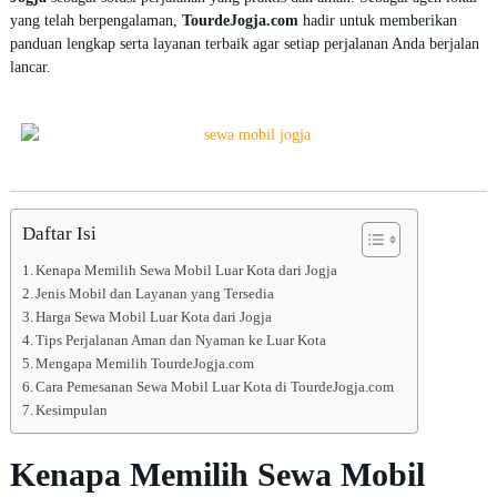
5
yang telah berpengalaman,
TourdeJogja.com
hadir untuk memberikan
panduan lengkap serta layanan terbaik agar setiap perjalanan Anda berjalan
lancar.
Daftar Isi
Kenapa Memilih Sewa Mobil Luar Kota dari Jogja
Jenis Mobil dan Layanan yang Tersedia
Harga Sewa Mobil Luar Kota dari Jogja
Tips Perjalanan Aman dan Nyaman ke Luar Kota
Mengapa Memilih TourdeJogja.com
Cara Pemesanan Sewa Mobil Luar Kota di TourdeJogja.com
Kesimpulan
Kenapa Memilih Sewa Mobil