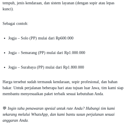
tempuh, jenis kendaraan, dan sistem layanan (dengan sopir atau lepas
kunci).
Sebagai contoh:
Jogja – Solo (PP) mulai dari Rp600.000
Jogja – Semarang (PP) mulai dari Rp1.000.000
Jogja – Surabaya (PP) mulai dari Rp1.800.000
Harga tersebut sudah termasuk kendaraan, sopir profesional, dan bahan
bakar. Untuk perjalanan beberapa hari atau tujuan luar Jawa, tim kami siap
membantu menyesuaikan paket terbaik sesuai kebutuhan Anda.
💬
Ingin tahu penawaran spesial untuk rute Anda? Hubungi tim kami
sekarang melalui WhatsApp, dan kami bantu susun perjalanan sesuai
anggaran Anda.