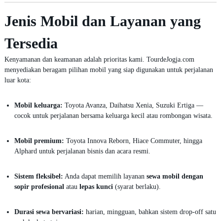
Jenis Mobil dan Layanan yang
Tersedia
Kenyamanan dan keamanan adalah prioritas kami. TourdeJogja.com
menyediakan beragam pilihan mobil yang siap digunakan untuk perjalanan
luar kota:
Mobil keluarga:
Toyota Avanza, Daihatsu Xenia, Suzuki Ertiga —
cocok untuk perjalanan bersama keluarga kecil atau rombongan wisata.
Mobil premium:
Toyota Innova Reborn, Hiace Commuter, hingga
Alphard untuk perjalanan bisnis dan acara resmi.
Sistem fleksibel:
Anda dapat memilih layanan
sewa mobil dengan
sopir profesional
atau
lepas kunci
(syarat berlaku).
Durasi sewa bervariasi:
harian, mingguan, bahkan sistem drop-off satu