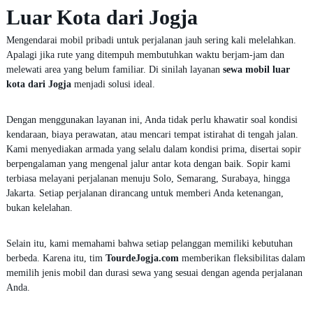
Luar Kota dari Jogja
Mengendarai mobil pribadi untuk perjalanan jauh sering kali melelahkan.
Apalagi jika rute yang ditempuh membutuhkan waktu berjam-jam dan
melewati area yang belum familiar. Di sinilah layanan
sewa mobil luar
kota dari Jogja
menjadi solusi ideal.
Dengan menggunakan layanan ini, Anda tidak perlu khawatir soal kondisi
kendaraan, biaya perawatan, atau mencari tempat istirahat di tengah jalan.
Kami menyediakan armada yang selalu dalam kondisi prima, disertai sopir
berpengalaman yang mengenal jalur antar kota dengan baik. Sopir kami
terbiasa melayani perjalanan menuju Solo, Semarang, Surabaya, hingga
Jakarta. Setiap perjalanan dirancang untuk memberi Anda ketenangan,
bukan kelelahan.
Selain itu, kami memahami bahwa setiap pelanggan memiliki kebutuhan
berbeda. Karena itu, tim
TourdeJogja.com
memberikan fleksibilitas dalam
memilih jenis mobil dan durasi sewa yang sesuai dengan agenda perjalanan
Anda.