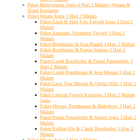
Paket Honeymoon Jogja 4 Hari 3 Malam | Wisata &
Hotel Romantis
Paket Wisata Jogja 3 Hari 2 Malam
Paket Alam & Spot Foto Favorit Jogja 3 Hari 2
Malam
Paket Amazing Adventure Favorit 3 Hari 2
Malam
Paket Borobudur & Goa Pindul 3 Hari 2 Malam
Paket Borobudur & Pantai Selatan 3 Hari 2
Malam
Paket Candi Borobudur & Pantai Parangtritis 3
Hari 2 Malam
Paket Candi Prambanan & Jeep Merapi 3 Hari 2
Malam
Paket Lava Tour Merapi & Obelix Hills 3 Hari 2
Malam
Paket Liburan Favorit Keluarga 3 Hari 2 Malam
Jogja
Paket Merapi, Prambanan & Malioboro 3 Hari 2
Malam
Paket Pantai Parangtritis & Sunset Jogja 3 Hari 2
Malam
Paket Rafting Elo & Candi Borobudur 3 Hari 2
Malam
Paket Wisata Jogja 4 Hari 3 Malam