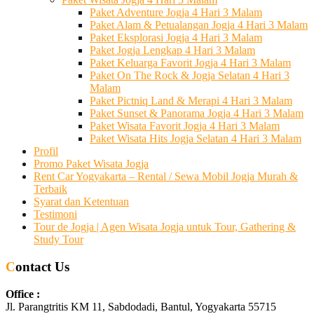
Paket Adventure Jogja 4 Hari 3 Malam
Paket Alam & Petualangan Jogja 4 Hari 3 Malam
Paket Eksplorasi Jogja 4 Hari 3 Malam
Paket Jogja Lengkap 4 Hari 3 Malam
Paket Keluarga Favorit Jogja 4 Hari 3 Malam
Paket On The Rock & Jogja Selatan 4 Hari 3
Malam
Paket Pictniq Land & Merapi 4 Hari 3 Malam
Paket Sunset & Panorama Jogja 4 Hari 3 Malam
Paket Wisata Favorit Jogja 4 Hari 3 Malam
Paket Wisata Hits Jogja Selatan 4 Hari 3 Malam
Profil
Promo Paket Wisata Jogja
Rent Car Yogyakarta – Rental / Sewa Mobil Jogja Murah &
Terbaik
Syarat dan Ketentuan
Testimoni
Tour de Jogja | Agen Wisata Jogja untuk Tour, Gathering &
Study Tour
Contact Us
Office :
Jl. Parangtritis KM 11, Sabdodadi, Bantul, Yogyakarta 55715