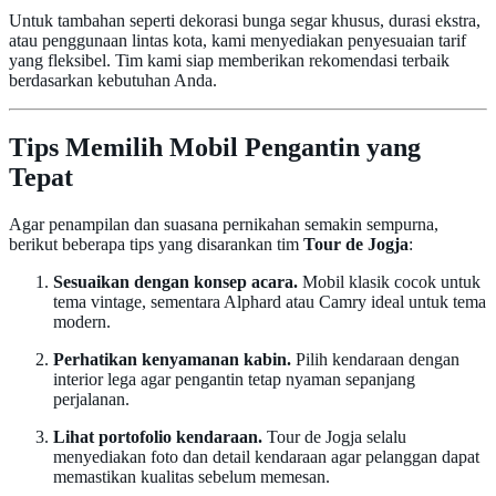
Untuk tambahan seperti dekorasi bunga segar khusus, durasi ekstra,
atau penggunaan lintas kota, kami menyediakan penyesuaian tarif
yang fleksibel. Tim kami siap memberikan rekomendasi terbaik
berdasarkan kebutuhan Anda.
Tips Memilih Mobil Pengantin yang
Tepat
Agar penampilan dan suasana pernikahan semakin sempurna,
berikut beberapa tips yang disarankan tim
Tour de Jogja
:
Sesuaikan dengan konsep acara.
Mobil klasik cocok untuk
tema vintage, sementara Alphard atau Camry ideal untuk tema
modern.
Perhatikan kenyamanan kabin.
Pilih kendaraan dengan
interior lega agar pengantin tetap nyaman sepanjang
perjalanan.
Lihat portofolio kendaraan.
Tour de Jogja selalu
menyediakan foto dan detail kendaraan agar pelanggan dapat
memastikan kualitas sebelum memesan.