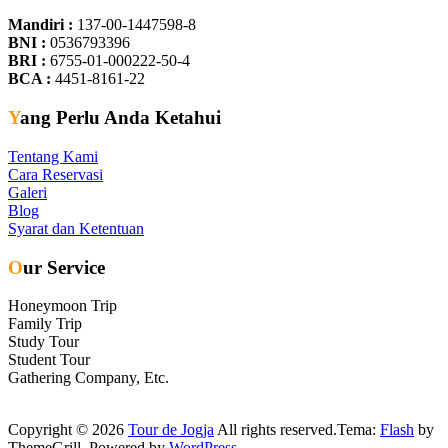
Mandiri :
137-00-1447598-8
BNI :
0536793396
BRI :
6755-01-000222-50-4
BCA :
4451-8161-22
Yang Perlu Anda Ketahui
Tentang Kami
Cara Reservasi
Galeri
Blog
Syarat dan Ketentuan
Our Service
Honeymoon Trip
Family Trip
Study Tour
Student Tour
Gathering Company, Etc.
Copyright © 2026
Tour de Jogja
All rights reserved.Tema:
Flash
by
ThemeGrill. Powered by
WordPress