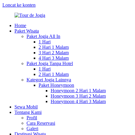
Loncat ke konten
Home
Tour
Paket
Paket Wisata
de
Tour
Paket Jogja All In
Jogja
&
1 Hari
Wisata
2 Hari 1 Malam
Jogja
3 Hari 2 Malam
2025
4 Hari 3 Malam
Paket Jogja Tanpa Hotel
1 Hari
2 Hari 1 Malam
Kategori Jogja Lainnya
Paket Honeymoon
Honeymoon 2 Hari 1 Malam
Honeymoon 3 Hari 2 Malam
Honeymoon 4 Hari 3 Malam
Sewa Mobil
Tentang Kami
Profil
Cara Reservasi
Galeri
Destinasi Wisata