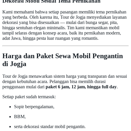
Dekorasi Mobil Sesuai Tema Pernikahan
Kami memahami bahwa setiap pasangan memiliki tema pernikahan
yang berbeda. Oleh karena itu, Tour de Jogja menyediakan layanan
dekorasi yang bisa disesuaikan — mulai dari bunga segar, pita,
hingga sentuhan elegan minimalis. Tim kami memastikan mobil
tampil selaras dengan konsep acara, baik itu pernikahan modern,
adat Jawa, hingga pesta luar ruangan yang romantis.
Harga dan Paket Sewa Mobil Pengantin
di Jogja
Tour de Jogja menawarkan sistem harga yang transparan dan sesuai
dengan kebutuhan acara. Pelanggan bisa memilih durasi
penggunaan mulai dari
paket 6 jam, 12 jam, hingga full day
.
Setiap paket sudah termasuk:
Sopir berpengalaman,
BBM,
serta dekorasi standar mobil pengantin.