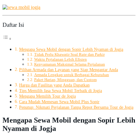
Daftar Isi
Mengapa Sewa Mobil dengan Sopir Lebih Nyaman di Jogja
Tidak Perlu Khawatir Soal Rute dan Parkir
Waktu Perjalanan Lebih Efisien
Kenyamanan Maksimal Selama Perjalanan
Pilihan Armada dan Layanan yang Siap Mengantar Anda
Armada Lengkap untuk Berbagai Kebutuhan
Paket Harian, Mingguan, dan Custom
Harga dan Fasilitas yang Anda Dapatkan
Tips Memilih Jasa Sewa Mobil Terbaik di Jogja
Mengapa Memilih Tour de Jogja
Cara Mudah Memesan Sewa Mobil Plus Sopir
Penutup: Nikmati Perjalanan Tanpa Repot Bersama Tour de Jogja
Mengapa Sewa Mobil dengan Sopir Lebih
Nyaman di Jogja