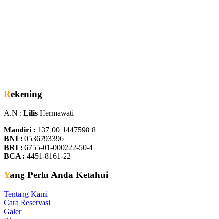
Rekening
A.N :
Lilis
Hermawati
Mandiri :
137-00-1447598-8
BNI :
0536793396
BRI :
6755-01-000222-50-4
BCA :
4451-8161-22
Yang Perlu Anda Ketahui
Tentang Kami
Cara Reservasi
Galeri