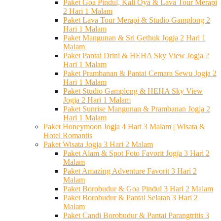
Paket Goa Pindul, Kali Oya & Lava Tour Merapi
2 Hari 1 Malam
Paket Lava Tour Merapi & Studio Gamplong 2
Hari 1 Malam
Paket Mangunan & Sri Gethuk Jogja 2 Hari 1
Malam
Paket Pantai Drini & HEHA Sky View Jogja 2
Hari 1 Malam
Paket Prambanan & Pantai Cemara Sewu Jogja 2
Hari 1 Malam
Paket Studio Gamplong & HEHA Sky View
Jogja 2 Hari 1 Malam
Paket Sunrise Mangunan & Prambanan Jogja 2
Hari 1 Malam
Paket Honeymoon Jogja 4 Hari 3 Malam | Wisata &
Hotel Romantis
Paket Wisata Jogja 3 Hari 2 Malam
Paket Alam & Spot Foto Favorit Jogja 3 Hari 2
Malam
Paket Amazing Adventure Favorit 3 Hari 2
Malam
Paket Borobudur & Goa Pindul 3 Hari 2 Malam
Paket Borobudur & Pantai Selatan 3 Hari 2
Malam
Paket Candi Borobudur & Pantai Parangtritis 3