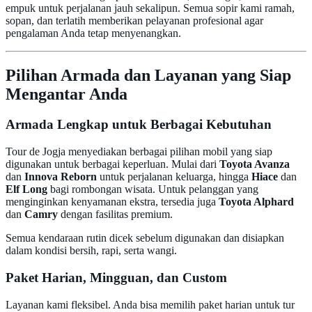
empuk untuk perjalanan jauh sekalipun. Semua sopir kami ramah,
sopan, dan terlatih memberikan pelayanan profesional agar
pengalaman Anda tetap menyenangkan.
Pilihan Armada dan Layanan yang Siap
Mengantar Anda
Armada Lengkap untuk Berbagai Kebutuhan
Tour de Jogja menyediakan berbagai pilihan mobil yang siap
digunakan untuk berbagai keperluan. Mulai dari
Toyota Avanza
dan
Innova Reborn
untuk perjalanan keluarga, hingga
Hiace
dan
Elf Long
bagi rombongan wisata. Untuk pelanggan yang
menginginkan kenyamanan ekstra, tersedia juga
Toyota Alphard
dan
Camry
dengan fasilitas premium.
Semua kendaraan rutin dicek sebelum digunakan dan disiapkan
dalam kondisi bersih, rapi, serta wangi.
Paket Harian, Mingguan, dan Custom
Layanan kami fleksibel. Anda bisa memilih paket harian untuk tur