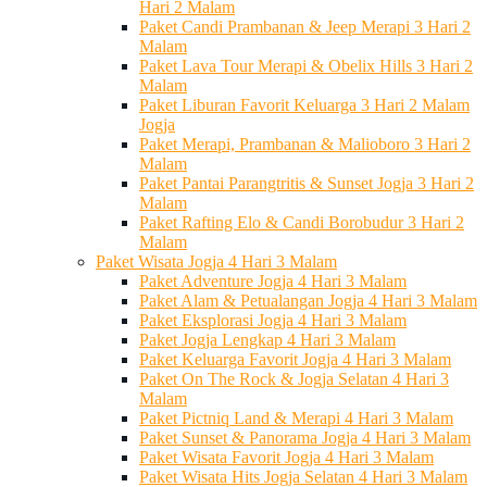
Hari 2 Malam
Paket Candi Prambanan & Jeep Merapi 3 Hari 2
Malam
Paket Lava Tour Merapi & Obelix Hills 3 Hari 2
Malam
Paket Liburan Favorit Keluarga 3 Hari 2 Malam
Jogja
Paket Merapi, Prambanan & Malioboro 3 Hari 2
Malam
Paket Pantai Parangtritis & Sunset Jogja 3 Hari 2
Malam
Paket Rafting Elo & Candi Borobudur 3 Hari 2
Malam
Paket Wisata Jogja 4 Hari 3 Malam
Paket Adventure Jogja 4 Hari 3 Malam
Paket Alam & Petualangan Jogja 4 Hari 3 Malam
Paket Eksplorasi Jogja 4 Hari 3 Malam
Paket Jogja Lengkap 4 Hari 3 Malam
Paket Keluarga Favorit Jogja 4 Hari 3 Malam
Paket On The Rock & Jogja Selatan 4 Hari 3
Malam
Paket Pictniq Land & Merapi 4 Hari 3 Malam
Paket Sunset & Panorama Jogja 4 Hari 3 Malam
Paket Wisata Favorit Jogja 4 Hari 3 Malam
Paket Wisata Hits Jogja Selatan 4 Hari 3 Malam