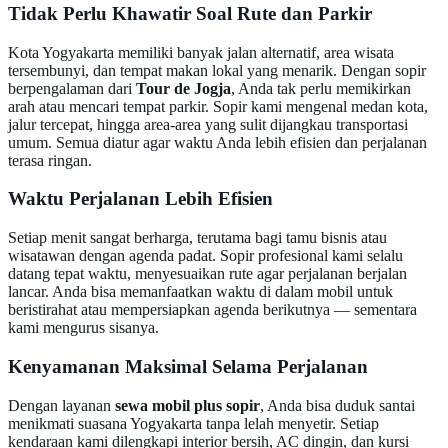
Tidak Perlu Khawatir Soal Rute dan Parkir
Kota Yogyakarta memiliki banyak jalan alternatif, area wisata
tersembunyi, dan tempat makan lokal yang menarik. Dengan sopir
berpengalaman dari
Tour de Jogja
, Anda tak perlu memikirkan
arah atau mencari tempat parkir. Sopir kami mengenal medan kota,
jalur tercepat, hingga area-area yang sulit dijangkau transportasi
umum. Semua diatur agar waktu Anda lebih efisien dan perjalanan
terasa ringan.
Waktu Perjalanan Lebih Efisien
Setiap menit sangat berharga, terutama bagi tamu bisnis atau
wisatawan dengan agenda padat. Sopir profesional kami selalu
datang tepat waktu, menyesuaikan rute agar perjalanan berjalan
lancar. Anda bisa memanfaatkan waktu di dalam mobil untuk
beristirahat atau mempersiapkan agenda berikutnya — sementara
kami mengurus sisanya.
Kenyamanan Maksimal Selama Perjalanan
Dengan layanan
sewa mobil plus sopir
, Anda bisa duduk santai
menikmati suasana Yogyakarta tanpa lelah menyetir. Setiap
kendaraan kami dilengkapi interior bersih, AC dingin, dan kursi