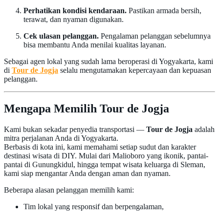
Perhatikan kondisi kendaraan.
Pastikan armada bersih,
terawat, dan nyaman digunakan.
Cek ulasan pelanggan.
Pengalaman pelanggan sebelumnya
bisa membantu Anda menilai kualitas layanan.
Sebagai agen lokal yang sudah lama beroperasi di Yogyakarta, kami
di
Tour de Jogja
selalu mengutamakan kepercayaan dan kepuasan
pelanggan.
Mengapa Memilih Tour de Jogja
Kami bukan sekadar penyedia transportasi —
Tour de Jogja
adalah
mitra perjalanan Anda di Yogyakarta.
Berbasis di kota ini, kami memahami setiap sudut dan karakter
destinasi wisata di DIY. Mulai dari Malioboro yang ikonik, pantai-
pantai di Gunungkidul, hingga tempat wisata keluarga di Sleman,
kami siap mengantar Anda dengan aman dan nyaman.
Beberapa alasan pelanggan memilih kami:
Tim lokal yang responsif dan berpengalaman,