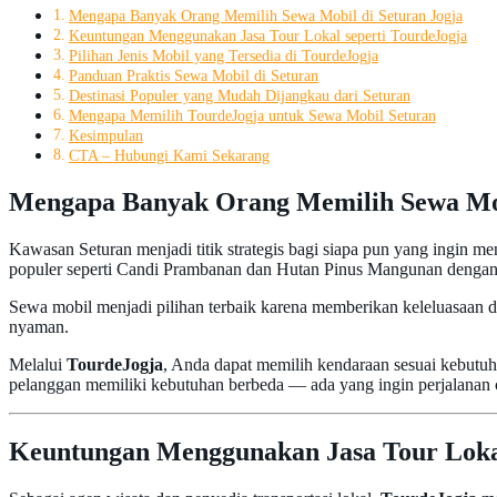
Mengapa Banyak Orang Memilih Sewa Mobil di Seturan Jogja
Keuntungan Menggunakan Jasa Tour Lokal seperti TourdeJogja
Pilihan Jenis Mobil yang Tersedia di TourdeJogja
Panduan Praktis Sewa Mobil di Seturan
Destinasi Populer yang Mudah Dijangkau dari Seturan
Mengapa Memilih TourdeJogja untuk Sewa Mobil Seturan
Kesimpulan
CTA – Hubungi Kami Sekarang
Mengapa Banyak Orang Memilih Sewa Mob
Kawasan Seturan menjadi titik strategis bagi siapa pun yang ingin m
populer seperti Candi Prambanan dan Hutan Pinus Mangunan dengan r
Sewa mobil menjadi pilihan terbaik karena memberikan keleluasaan da
nyaman.
Melalui
TourdeJogja
, Anda dapat memilih kendaraan sesuai kebutuh
pelanggan memiliki kebutuhan berbeda — ada yang ingin perjalanan ce
Keuntungan Menggunakan Jasa Tour Lokal