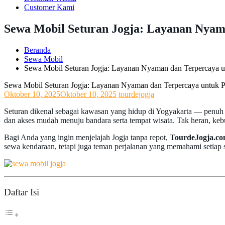
Customer Kami
Sewa Mobil Seturan Jogja: Layanan Nyam
Beranda
Sewa Mobil
Sewa Mobil Seturan Jogja: Layanan Nyaman dan Terpercaya u
Sewa Mobil Seturan Jogja: Layanan Nyaman dan Terpercaya untuk P
Oktober 10, 2025
Oktober 10, 2025
tourdejogja
Seturan dikenal sebagai kawasan yang hidup di Yogyakarta — penuh 
dan akses mudah menuju bandara serta tempat wisata. Tak heran, ke
Bagi Anda yang ingin menjelajah Jogja tanpa repot,
TourdeJogja.c
sewa kendaraan, tetapi juga teman perjalanan yang memahami setiap s
Daftar Isi