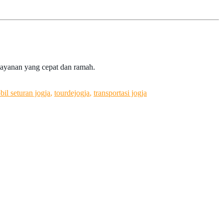
layanan yang cepat dan ramah.
il seturan jogja
,
tourdejogja
,
transportasi jogja