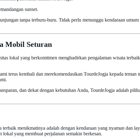
emandangan sunset.
 kunjungan tanpa terburu-buru. Tidak perlu menunggu kendaraan umum
a Mobil Seturan
nitas lokal yang berkomitmen menghadirkan pengalaman wisata terbaik d
 kami terus kembali dan merekomendasikan TourdeJogja kepada teman 
ami.
ransparan, dan dekat dengan kebutuhan Anda, TourdeJogja adalah pilih
ara terbaik menikmatinya adalah dengan kendaraan yang nyaman dan l
 lokal yang membuat perjalanan semakin berkesan.