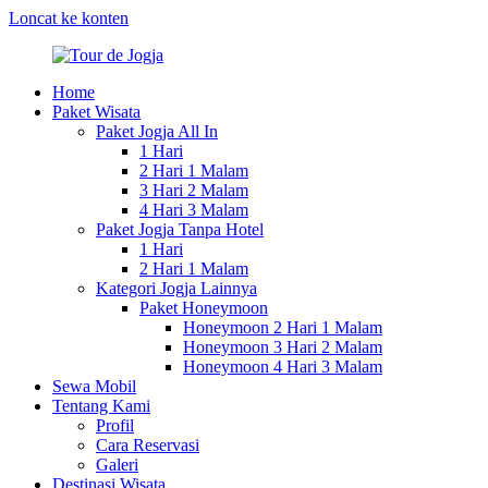
Loncat ke konten
Home
Tour
Paket
Paket Wisata
de
Tour
Paket Jogja All In
Jogja
&
1 Hari
Wisata
2 Hari 1 Malam
Jogja
3 Hari 2 Malam
2025
4 Hari 3 Malam
Paket Jogja Tanpa Hotel
1 Hari
2 Hari 1 Malam
Kategori Jogja Lainnya
Paket Honeymoon
Honeymoon 2 Hari 1 Malam
Honeymoon 3 Hari 2 Malam
Honeymoon 4 Hari 3 Malam
Sewa Mobil
Tentang Kami
Profil
Cara Reservasi
Galeri
Destinasi Wisata