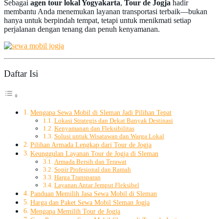
Sebagai
agen tour lokal Yogyakarta
,
Tour de Jogja
hadir
membantu Anda menemukan layanan transportasi terbaik—bukan
hanya untuk berpindah tempat, tetapi untuk menikmati setiap
perjalanan dengan tenang dan penuh kenyamanan.
Daftar Isi
Mengapa Sewa Mobil di Sleman Jadi Pilihan Tepat
Lokasi Strategis dan Dekat Banyak Destinasi
Kenyamanan dan Fleksibilitas
Solusi untuk Wisatawan dan Warga Lokal
Pilihan Armada Lengkap dari Tour de Jogja
Keunggulan Layanan Tour de Jogja di Sleman
Armada Bersih dan Terawat
Sopir Profesional dan Ramah
Harga Transparan
Layanan Antar Jemput Fleksibel
Panduan Memilih Jasa Sewa Mobil di Sleman
Harga dan Paket Sewa Mobil Sleman Jogja
Mengapa Memilih Tour de Jogja