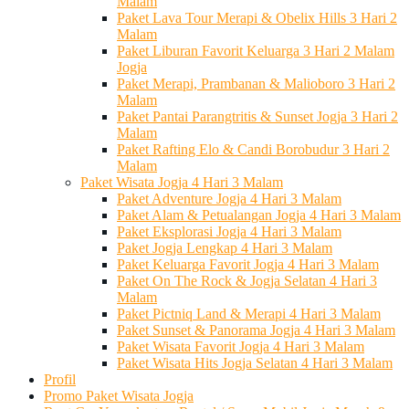
Malam
Paket Lava Tour Merapi & Obelix Hills 3 Hari 2
Malam
Paket Liburan Favorit Keluarga 3 Hari 2 Malam
Jogja
Paket Merapi, Prambanan & Malioboro 3 Hari 2
Malam
Paket Pantai Parangtritis & Sunset Jogja 3 Hari 2
Malam
Paket Rafting Elo & Candi Borobudur 3 Hari 2
Malam
Paket Wisata Jogja 4 Hari 3 Malam
Paket Adventure Jogja 4 Hari 3 Malam
Paket Alam & Petualangan Jogja 4 Hari 3 Malam
Paket Eksplorasi Jogja 4 Hari 3 Malam
Paket Jogja Lengkap 4 Hari 3 Malam
Paket Keluarga Favorit Jogja 4 Hari 3 Malam
Paket On The Rock & Jogja Selatan 4 Hari 3
Malam
Paket Pictniq Land & Merapi 4 Hari 3 Malam
Paket Sunset & Panorama Jogja 4 Hari 3 Malam
Paket Wisata Favorit Jogja 4 Hari 3 Malam
Paket Wisata Hits Jogja Selatan 4 Hari 3 Malam
Profil
Promo Paket Wisata Jogja