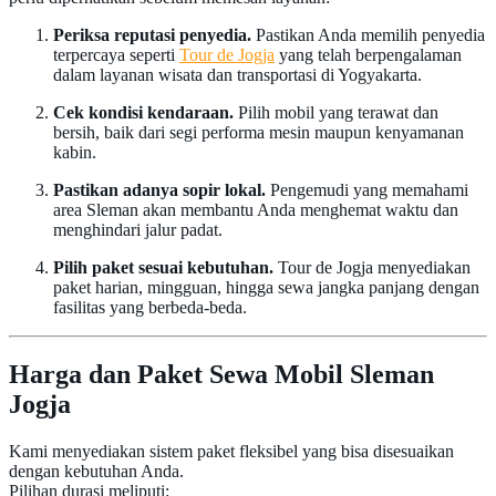
Periksa reputasi penyedia.
Pastikan Anda memilih penyedia
terpercaya seperti
Tour de Jogja
yang telah berpengalaman
dalam layanan wisata dan transportasi di Yogyakarta.
Cek kondisi kendaraan.
Pilih mobil yang terawat dan
bersih, baik dari segi performa mesin maupun kenyamanan
kabin.
Pastikan adanya sopir lokal.
Pengemudi yang memahami
area Sleman akan membantu Anda menghemat waktu dan
menghindari jalur padat.
Pilih paket sesuai kebutuhan.
Tour de Jogja menyediakan
paket harian, mingguan, hingga sewa jangka panjang dengan
fasilitas yang berbeda-beda.
Harga dan Paket Sewa Mobil Sleman
Jogja
Kami menyediakan sistem paket fleksibel yang bisa disesuaikan
dengan kebutuhan Anda.
Pilihan durasi meliputi: