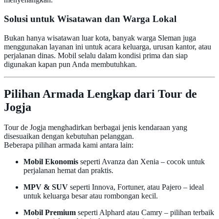
Solusi untuk Wisatawan dan Warga Lokal
Bukan hanya wisatawan luar kota, banyak warga Sleman juga
menggunakan layanan ini untuk acara keluarga, urusan kantor, atau
perjalanan dinas. Mobil selalu dalam kondisi prima dan siap
digunakan kapan pun Anda membutuhkan.
Pilihan Armada Lengkap dari Tour de
Jogja
Tour de Jogja menghadirkan berbagai jenis kendaraan yang
disesuaikan dengan kebutuhan pelanggan.
Beberapa pilihan armada kami antara lain:
Mobil Ekonomis
seperti Avanza dan Xenia – cocok untuk
perjalanan hemat dan praktis.
MPV & SUV
seperti Innova, Fortuner, atau Pajero – ideal
untuk keluarga besar atau rombongan kecil.
Mobil Premium
seperti Alphard atau Camry – pilihan terbaik