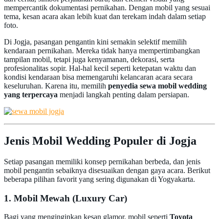
mempercantik dokumentasi pernikahan. Dengan mobil yang sesuai
tema, kesan acara akan lebih kuat dan terekam indah dalam setiap
foto.
Di Jogja, pasangan pengantin kini semakin selektif memilih
kendaraan pernikahan. Mereka tidak hanya mempertimbangkan
tampilan mobil, tetapi juga kenyamanan, dekorasi, serta
profesionalitas sopir. Hal-hal kecil seperti ketepatan waktu dan
kondisi kendaraan bisa memengaruhi kelancaran acara secara
keseluruhan. Karena itu, memilih
penyedia sewa mobil wedding
yang terpercaya
menjadi langkah penting dalam persiapan.
Jenis Mobil Wedding Populer di Jogja
Setiap pasangan memiliki konsep pernikahan berbeda, dan jenis
mobil pengantin sebaiknya disesuaikan dengan gaya acara. Berikut
beberapa pilihan favorit yang sering digunakan di Yogyakarta.
1. Mobil Mewah (Luxury Car)
Bagi yang menginginkan kesan glamor, mobil seperti
Toyota