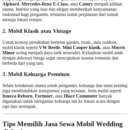
Alphard
,
Mercedes-Benz E-Class
, atau
Camry
menjadi pilihan
utama. Interior yang luas dan elegan memberikan kenyamanan
maksimal bagi pengantin, terutama untuk perjalanan dari rumah
menuju lokasi resepsi.
2. Mobil Klasik atau Vintage
Untuk konsep pernikahan bertema garden, rustic, atau outdoor,
mobil klasik seperti
VW Beetle
,
Mini Cooper klasik
, atau
Morris
Minor
sering menjadi daya tarik tersendiri. Kehadiran mobil antik
dengan dekorasi bunga segar menciptakan nuansa romantis dan
berbeda dari yang lain.
3. Mobil Keluarga Premium
Selain kendaraan utama untuk pengantin, keluarga dan tamu penting
juga membutuhkan transportasi yang nyaman. Jenis mobil seperti
Innova Reborn
,
Fortuner
, atau
Hiace Commuter
banyak
digunakan untuk mengantar keluarga inti ke lokasi acara dengan
rapi dan serempak.
Tips Memilih Jasa Sewa Mobil Wedding