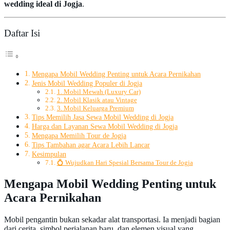
wedding ideal di Jogja
.
Daftar Isi
Mengapa Mobil Wedding Penting untuk Acara Pernikahan
Jenis Mobil Wedding Populer di Jogja
1. Mobil Mewah (Luxury Car)
2. Mobil Klasik atau Vintage
3. Mobil Keluarga Premium
Tips Memilih Jasa Sewa Mobil Wedding di Jogja
Harga dan Layanan Sewa Mobil Wedding di Jogja
Mengapa Memilih Tour de Jogja
Tips Tambahan agar Acara Lebih Lancar
Kesimpulan
💍 Wujudkan Hari Spesial Bersama Tour de Jogja
Mengapa Mobil Wedding Penting untuk
Acara Pernikahan
Mobil pengantin bukan sekadar alat transportasi. Ia menjadi bagian
dari cerita, simbol perjalanan baru, dan elemen visual yang