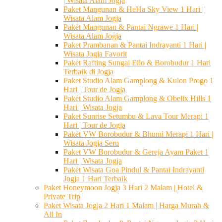
| Wisata Alam Jogja
Paket Mangunan & HeHa Sky View 1 Hari |
Wisata Alam Jogja
Paket Mangunan & Pantai Ngrawe 1 Hari |
Wisata Alam Jogja
Paket Prambanan & Pantai Indrayanti 1 Hari |
Wisata Jogja Favorit
Paket Rafting Sungai Ello & Borobudur 1 Hari
Terbaik di Jogja
Paket Studio Alam Gamplong & Kulon Progo 1
Hari | Tour de Jogja
Paket Studio Alam Gamplong & Obelix Hills 1
Hari | Wisata Jogja
Paket Sunrise Setumbu & Lava Tour Merapi 1
Hari | Tour de Jogja
Paket VW Borobudur & Bhumi Merapi 1 Hari |
Wisata Jogja Seru
Paket VW Borobudur & Gereja Ayam Paket 1
Hari | Wisata Jogja
Paket Wisata Goa Pindul & Pantai Indrayanti
Jogja 1 Hari Terbaik
Paket Honeymoon Jogja 3 Hari 2 Malam | Hotel &
Private Trip
Paket Wisata Jogja 2 Hari 1 Malam | Harga Murah &
All In