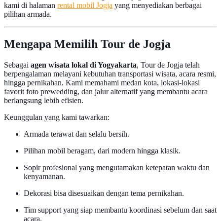
kami di halaman
rental mobil Jogja
yang menyediakan berbagai
pilihan armada.
Mengapa Memilih Tour de Jogja
Sebagai
agen wisata lokal di Yogyakarta
, Tour de Jogja telah
berpengalaman melayani kebutuhan transportasi wisata, acara resmi,
hingga pernikahan. Kami memahami medan kota, lokasi-lokasi
favorit foto prewedding, dan jalur alternatif yang membantu acara
berlangsung lebih efisien.
Keunggulan yang kami tawarkan:
Armada terawat dan selalu bersih.
Pilihan mobil beragam, dari modern hingga klasik.
Sopir profesional yang mengutamakan ketepatan waktu dan
kenyamanan.
Dekorasi bisa disesuaikan dengan tema pernikahan.
Tim support yang siap membantu koordinasi sebelum dan saat
acara.