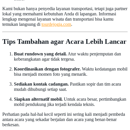
Kami bukan hanya penyedia layanan transportasi, tetapi juga partner
lokal yang memahami kebutuhan Anda di lapangan. Informasi
lengkap mengenai layanan wisata dan transportasi bisa kamu
temukan langsung di
tourdejogja.com
.
Tips Tambahan agar Acara Lebih Lancar
Buat rundown yang detail.
Atur waktu penjemputan dan
keberangkatan agar tidak tergesa.
Koordinasikan dengan fotografer.
Waktu kedatangan mobil
bisa menjadi momen foto yang menarik.
Sediakan kontak cadangan.
Pastikan sopir dan tim acara
mudah dihubungi setiap saat.
Siapkan alternatif mobil.
Untuk acara besar, pertimbangkan
mobil pendukung jika terjadi kendala teknis.
Perhatian pada hal-hal kecil seperti ini sering kali menjadi pembeda
antara acara yang sekadar berjalan dan acara yang benar-benar
berkesan.