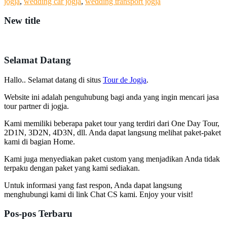
jogja
,
wedding car jogja
,
wedding transport jogja
New title
Selamat Datang
Hallo.. Selamat datang di situs
Tour de Jogja
.
Website ini adalah penguhubung bagi anda yang ingin mencari jasa
tour partner di jogja.
Kami memiliki beberapa paket tour yang terdiri dari One Day Tour,
2D1N, 3D2N, 4D3N, dll. Anda dapat langsung melihat paket-paket
kami di bagian Home.
Kami juga menyediakan paket custom yang menjadikan Anda tidak
terpaku dengan paket yang kami sediakan.
Untuk informasi yang fast respon, Anda dapat langsung
menghubungi kami di link Chat CS kami. Enjoy your visit!
Pos-pos Terbaru