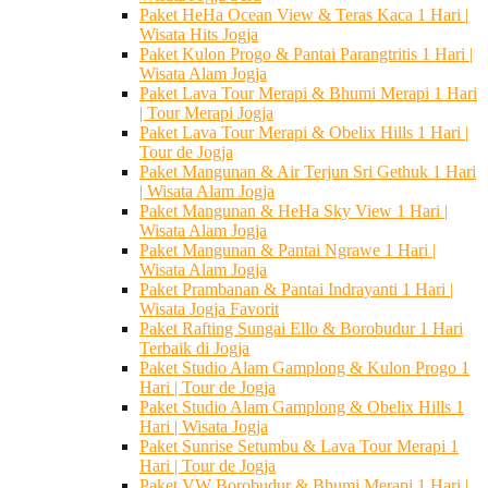
Paket HeHa Ocean View & Teras Kaca 1 Hari |
Wisata Hits Jogja
Paket Kulon Progo & Pantai Parangtritis 1 Hari |
Wisata Alam Jogja
Paket Lava Tour Merapi & Bhumi Merapi 1 Hari
| Tour Merapi Jogja
Paket Lava Tour Merapi & Obelix Hills 1 Hari |
Tour de Jogja
Paket Mangunan & Air Terjun Sri Gethuk 1 Hari
| Wisata Alam Jogja
Paket Mangunan & HeHa Sky View 1 Hari |
Wisata Alam Jogja
Paket Mangunan & Pantai Ngrawe 1 Hari |
Wisata Alam Jogja
Paket Prambanan & Pantai Indrayanti 1 Hari |
Wisata Jogja Favorit
Paket Rafting Sungai Ello & Borobudur 1 Hari
Terbaik di Jogja
Paket Studio Alam Gamplong & Kulon Progo 1
Hari | Tour de Jogja
Paket Studio Alam Gamplong & Obelix Hills 1
Hari | Wisata Jogja
Paket Sunrise Setumbu & Lava Tour Merapi 1
Hari | Tour de Jogja
Paket VW Borobudur & Bhumi Merapi 1 Hari |