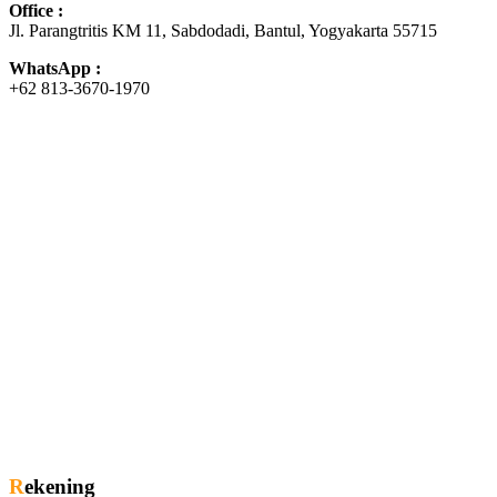
Office :
Jl. Parangtritis KM 11, Sabdodadi, Bantul, Yogyakarta 55715
WhatsApp :
+62 813-3670-1970
Rekening