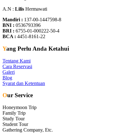
A.N :
Lilis
Hermawati
Mandiri :
137-00-1447598-8
BNI :
0536793396
BRI :
6755-01-000222-50-4
BCA :
4451-8161-22
Yang Perlu Anda Ketahui
Tentang Kami
Cara Reservasi
Galeri
Blog
Syarat dan Ketentuan
Our Service
Honeymoon Trip
Family Trip
Study Tour
Student Tour
Gathering Company, Etc.