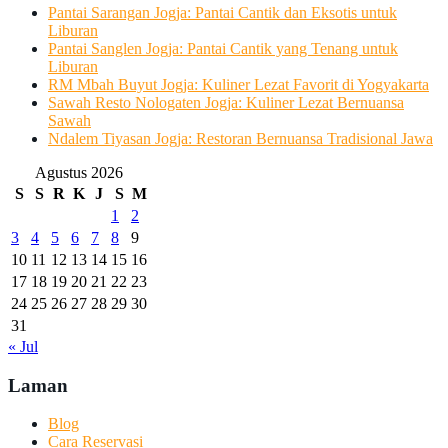
Pantai Sarangan Jogja: Pantai Cantik dan Eksotis untuk
Liburan
Pantai Sanglen Jogja: Pantai Cantik yang Tenang untuk
Liburan
RM Mbah Buyut Jogja: Kuliner Lezat Favorit di Yogyakarta
Sawah Resto Nologaten Jogja: Kuliner Lezat Bernuansa
Sawah
Ndalem Tiyasan Jogja: Restoran Bernuansa Tradisional Jawa
Agustus 2026
S
S
R
K
J
S
M
1
2
3
4
5
6
7
8
9
10
11
12
13
14
15
16
17
18
19
20
21
22
23
24
25
26
27
28
29
30
31
« Jul
Laman
Blog
Cara Reservasi