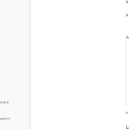
A
Acara
«
 malam?
L