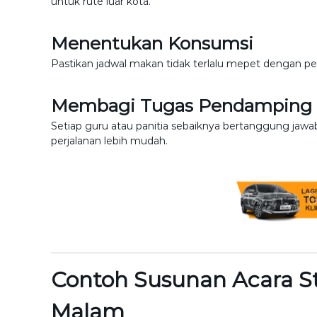
untuk rute luar kota.
Menentukan Konsumsi
Pastikan jadwal makan tidak terlalu mepet dengan per
Membagi Tugas Pendamping
Setiap guru atau panitia sebaiknya bertanggung jawa
perjalanan lebih mudah.
Contoh Susunan Acara Stu
Malam