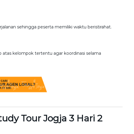
jalanan sehingga peserta memiliki waktu beristirahat.
b atas kelompok tertentu agar koordinasi selama
dy Tour Jogja 3 Hari 2