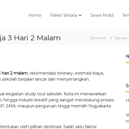
Home
Paket Wisata
Sewa Mobil
Te
ja 3 Hari 2 Malam
Beranda
Tips dan
N
3 hari 2 malam
, rekomendasi itinerary, estimasi biaya,
n sekolah berjalan lancar dan menyenangkan.
S
tuk kegiatan study tour sekolah. Kota ini menawarkan
am, hingga industri kreatif yang sangat mendukung proses
H
ah SMP, SMA, maupun perguruan tinggi memilih Yogyakarta
W
m
entukan oleh pilihan destinasi. Salah satu faktor