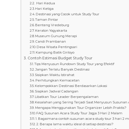
Hari Kedua
Hari Ketiga
Destinasi yang Cocok untuk Study Tour
Taman Pintar
Benteng Vredeburg
Keraton Yogyakarta
Museum Gunung Merapi
Candi Prambanan
Desa Wisata Pentingsari
Kampung Batik Giriloyo
Contoh Estimasi Budget Study Tour
Tips Menyusun Rundown Study Tour yang Efektif
Jangan Terlalu Banyak Destinasi
Sisipkan Waktu Istirahat
Perhitungkan Kemacetan
Kelompokkan Destinasi Berdasarkan Lokasi
Siapkan Jadwal Cadangan
Libatkan Tour Leader Berpengalaman
Kesalahan yang Sering Terjadi Saat Menyusun Susunan 
Mengapa Menggunakan Tour Organizer Lebih Praktis?
FAQ Susunan Acara Study Tour Jogja 3 Hari 2 Malam
1. Bagaimana contoh susunan acara study tour 3 hari 2
2. Berapa lama waktu ideal di setiap destinasi?