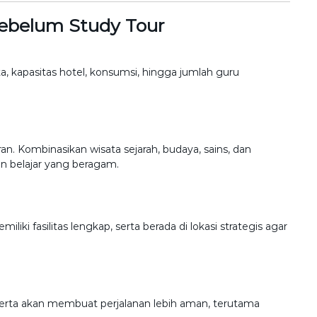
Sebelum Study Tour
 kapasitas hotel, konsumsi, hingga jumlah guru
n. Kombinasikan wisata sejarah, budaya, sains, dan
an belajar yang beragam.
 fasilitas lengkap, serta berada di lokasi strategis agar
serta akan membuat perjalanan lebih aman, terutama