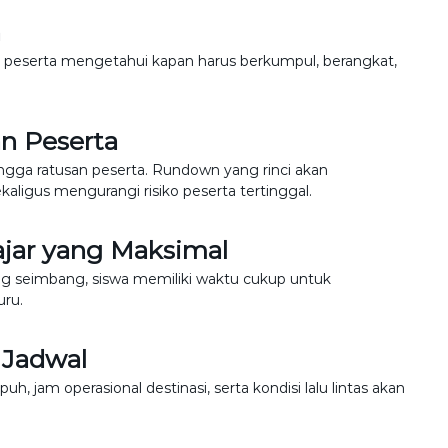
n
n peserta mengetahui kapan harus berkumpul, berangkat,
n Peserta
gga ratusan peserta. Rundown yang rinci akan
gus mengurangi risiko peserta tertinggal.
jar yang Maksimal
ng seimbang, siswa memiliki waktu cukup untuk
uru.
 Jadwal
jam operasional destinasi, serta kondisi lalu lintas akan