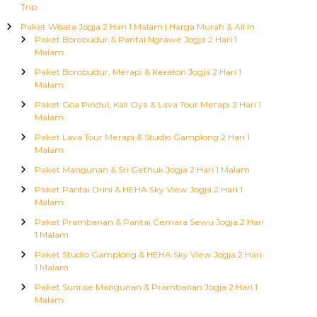
Trip
Paket Wisata Jogja 2 Hari 1 Malam | Harga Murah & All In
Paket Borobudur & Pantai Ngrawe Jogja 2 Hari 1
Malam
Paket Borobudur, Merapi & Keraton Jogja 2 Hari 1
Malam
Paket Goa Pindul, Kali Oya & Lava Tour Merapi 2 Hari 1
Malam
Paket Lava Tour Merapi & Studio Gamplong 2 Hari 1
Malam
Paket Mangunan & Sri Gethuk Jogja 2 Hari 1 Malam
Paket Pantai Drini & HEHA Sky View Jogja 2 Hari 1
Malam
Paket Prambanan & Pantai Cemara Sewu Jogja 2 Hari
1 Malam
Paket Studio Gamplong & HEHA Sky View Jogja 2 Hari
1 Malam
Paket Sunrise Mangunan & Prambanan Jogja 2 Hari 1
Malam