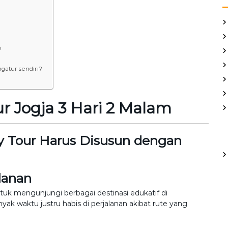
?
gatur sendiri?
r Jogja 3 Hari 2 Malam
 Tour Harus Disusun dengan
lanan
tuk mengunjungi berbagai destinasi edukatif di
k waktu justru habis di perjalanan akibat rute yang