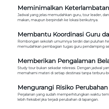
Meminimalkan Keterlambata
Jadwal yang jelas memudahkan guru, tour leader, da
makan, maupun berpindah ke lokasi berikutnya.
Membantu Koordinasi Guru da
Rombongan sekolah umumnya terdiri dari puluhan hin
memudahkan pembagian tugas guru pendamping sekali
Memberikan Pengalaman Bela
Study tour bukan sekadar rekreasi. Dengan jadwal ya
memahami materi di setiap destinasi tanpa terburu-b
Mengurangi Risiko Perubahan
Perjalanan yang sudah memperhitungkan waktu tempuh, 
lebih fleksibel jika terjadi perubahan di lapangan.