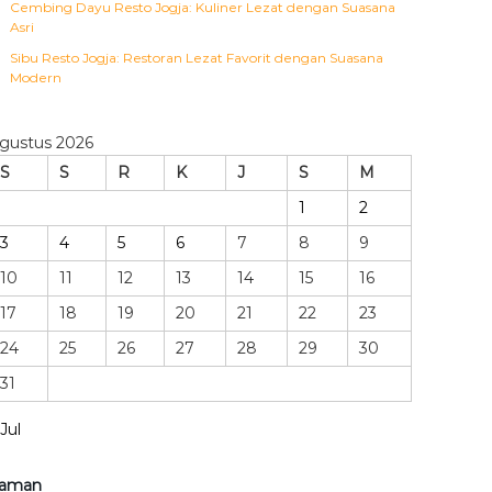
Cembing Dayu Resto Jogja: Kuliner Lezat dengan Suasana
Asri
Sibu Resto Jogja: Restoran Lezat Favorit dengan Suasana
Modern
gustus 2026
S
S
R
K
J
S
M
1
2
3
4
5
6
7
8
9
10
11
12
13
14
15
16
17
18
19
20
21
22
23
24
25
26
27
28
29
30
31
 Jul
aman