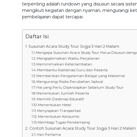
2
terpenting adalah rundown yang disusun secara sist
0
mengikuti kegiatan dengan nyaman, mengurangi kete
2
pembelajaran dapat tercapai.
5
Daftar Isi
Susunan Acara Study Tour Jogja 3 Hari 2 Malam
Mengapa Susunan Acara Study Tour Harus Disusun deng
Mengoptimalkan Waktu Perjalanan
Meminimalkan Keterlambatan
Membantu Koordinasi Guru dan Peserta
Memberikan Pengalaman Belajar yang Maksimal
Mengurangi Risiko Perubahan Jadwal
Hal yang Perlu Dipersiapkan Sebelum Study Tour
Menentukan Jumlah Peserta
Memilih Destinasi Edukatif
Menentukan Hotel
Menyiapkan Transportasi
Menentukan Konsumsi
Membagi Tugas Pendamping
Contoh Susunan Acara Study Tour Jogja 3 Hari 2 Malam
Hari Pertama