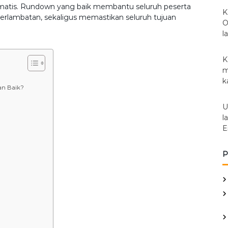
ematis. Rundown yang baik membantu seluruh peserta
K
rlambatan, sekaligus memastikan seluruh tujuan
O
l
K
m
k
an Baik?
U
l
E
P