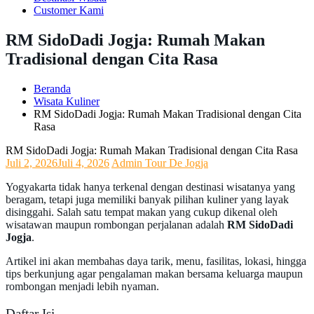
Customer Kami
RM SidoDadi Jogja: Rumah Makan
Tradisional dengan Cita Rasa
Beranda
Wisata Kuliner
RM SidoDadi Jogja: Rumah Makan Tradisional dengan Cita
Rasa
RM SidoDadi Jogja: Rumah Makan Tradisional dengan Cita Rasa
Juli 2, 2026
Juli 4, 2026
Admin Tour De Jogja
Yogyakarta tidak hanya terkenal dengan destinasi wisatanya yang
beragam, tetapi juga memiliki banyak pilihan kuliner yang layak
disinggahi. Salah satu tempat makan yang cukup dikenal oleh
wisatawan maupun rombongan perjalanan adalah
RM SidoDadi
Jogja
.
Artikel ini akan membahas daya tarik, menu, fasilitas, lokasi, hingga
tips berkunjung agar pengalaman makan bersama keluarga maupun
rombongan menjadi lebih nyaman.
Daftar Isi