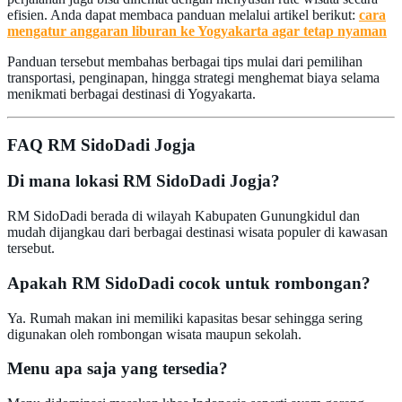
efisien. Anda dapat membaca panduan melalui artikel berikut:
cara
mengatur anggaran liburan ke Yogyakarta agar tetap nyaman
Panduan tersebut membahas berbagai tips mulai dari pemilihan
transportasi, penginapan, hingga strategi menghemat biaya selama
menikmati berbagai destinasi di Yogyakarta.
FAQ RM SidoDadi Jogja
Di mana lokasi RM SidoDadi Jogja?
RM SidoDadi berada di wilayah Kabupaten Gunungkidul dan
mudah dijangkau dari berbagai destinasi wisata populer di kawasan
tersebut.
Apakah RM SidoDadi cocok untuk rombongan?
Ya. Rumah makan ini memiliki kapasitas besar sehingga sering
digunakan oleh rombongan wisata maupun sekolah.
Menu apa saja yang tersedia?