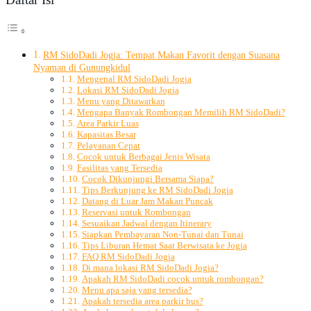
RM SidoDadi Jogja: Tempat Makan Favorit dengan Suasana
Nyaman di Gunungkidul
Mengenal RM SidoDadi Jogja
Lokasi RM SidoDadi Jogja
Menu yang Ditawarkan
Mengapa Banyak Rombongan Memilih RM SidoDadi?
Area Parkir Luas
Kapasitas Besar
Pelayanan Cepat
Cocok untuk Berbagai Jenis Wisata
Fasilitas yang Tersedia
Cocok Dikunjungi Bersama Siapa?
Tips Berkunjung ke RM SidoDadi Jogja
Datang di Luar Jam Makan Puncak
Reservasi untuk Rombongan
Sesuaikan Jadwal dengan Itinerary
Siapkan Pembayaran Non-Tunai dan Tunai
Tips Liburan Hemat Saat Berwisata ke Jogja
FAQ RM SidoDadi Jogja
Di mana lokasi RM SidoDadi Jogja?
Apakah RM SidoDadi cocok untuk rombongan?
Menu apa saja yang tersedia?
Apakah tersedia area parkir bus?