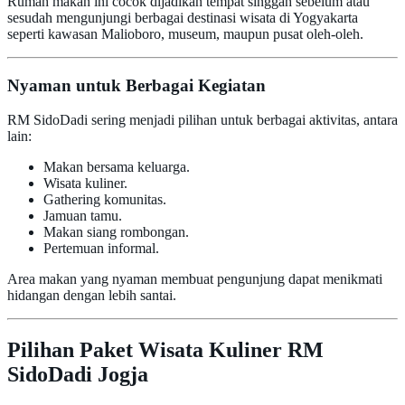
Rumah makan ini cocok dijadikan tempat singgah sebelum atau
sesudah mengunjungi berbagai destinasi wisata di Yogyakarta
seperti kawasan Malioboro, museum, maupun pusat oleh-oleh.
Nyaman untuk Berbagai Kegiatan
RM SidoDadi sering menjadi pilihan untuk berbagai aktivitas, antara
lain:
Makan bersama keluarga.
Wisata kuliner.
Gathering komunitas.
Jamuan tamu.
Makan siang rombongan.
Pertemuan informal.
Area makan yang nyaman membuat pengunjung dapat menikmati
hidangan dengan lebih santai.
Pilihan Paket Wisata Kuliner RM
SidoDadi Jogja