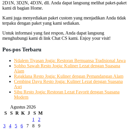
2D1N, 3D2N, 4D3N, dll. Anda dapat langsung melihat paket-paket
kami di bagian Home.
Kami juga menyediakan paket custom yang menjadikan Anda tidak
terpaku dengan paket yang kami sediakan.
Untuk informasi yang fast respon, Anda dapat langsung
menghubungi kami di link Chat CS kami. Enjoy your visit!
Pos-pos Terbaru
Ndalem Tiyasan Jogja: Restoran Bernuansa Tradisional Jawa
Sobho Sawah Resto Jogja: Kuliner Lezat dengan Suasana
Alam
Rajaklana Resto Jogja: Kuliner dengan Pemandangan Alam
Cembing Dayu Resto Jogja: Kuliner Lezat dengan Suasana
Asri
Sibu Resto Jogja: Restoran Lezat Favorit dengan Suasana
Modern
Agustus 2026
S
S
R
K
J
S
M
1
2
3
4
5
6
7
8
9