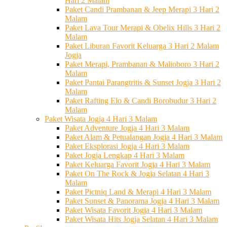
Hari 2 Malam
Paket Candi Prambanan & Jeep Merapi 3 Hari 2
Malam
Paket Lava Tour Merapi & Obelix Hills 3 Hari 2
Malam
Paket Liburan Favorit Keluarga 3 Hari 2 Malam
Jogja
Paket Merapi, Prambanan & Malioboro 3 Hari 2
Malam
Paket Pantai Parangtritis & Sunset Jogja 3 Hari 2
Malam
Paket Rafting Elo & Candi Borobudur 3 Hari 2
Malam
Paket Wisata Jogja 4 Hari 3 Malam
Paket Adventure Jogja 4 Hari 3 Malam
Paket Alam & Petualangan Jogja 4 Hari 3 Malam
Paket Eksplorasi Jogja 4 Hari 3 Malam
Paket Jogja Lengkap 4 Hari 3 Malam
Paket Keluarga Favorit Jogja 4 Hari 3 Malam
Paket On The Rock & Jogja Selatan 4 Hari 3
Malam
Paket Pictniq Land & Merapi 4 Hari 3 Malam
Paket Sunset & Panorama Jogja 4 Hari 3 Malam
Paket Wisata Favorit Jogja 4 Hari 3 Malam
Paket Wisata Hits Jogja Selatan 4 Hari 3 Malam