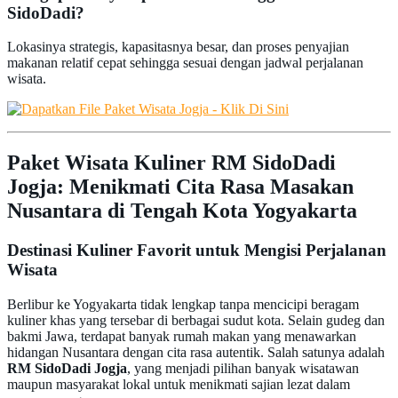
SidoDadi?
Lokasinya strategis, kapasitasnya besar, dan proses penyajian
makanan relatif cepat sehingga sesuai dengan jadwal perjalanan
wisata.
Paket Wisata Kuliner RM SidoDadi
Jogja: Menikmati Cita Rasa Masakan
Nusantara di Tengah Kota Yogyakarta
Destinasi Kuliner Favorit untuk Mengisi Perjalanan
Wisata
Berlibur ke Yogyakarta tidak lengkap tanpa mencicipi beragam
kuliner khas yang tersebar di berbagai sudut kota. Selain gudeg dan
bakmi Jawa, terdapat banyak rumah makan yang menawarkan
hidangan Nusantara dengan cita rasa autentik. Salah satunya adalah
RM SidoDadi Jogja
, yang menjadi pilihan banyak wisatawan
maupun masyarakat lokal untuk menikmati sajian lezat dalam