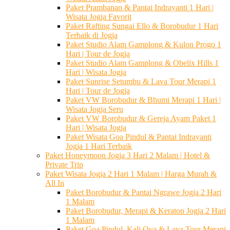
Paket Prambanan & Pantai Indrayanti 1 Hari |
Wisata Jogja Favorit
Paket Rafting Sungai Ello & Borobudur 1 Hari
Terbaik di Jogja
Paket Studio Alam Gamplong & Kulon Progo 1
Hari | Tour de Jogja
Paket Studio Alam Gamplong & Obelix Hills 1
Hari | Wisata Jogja
Paket Sunrise Setumbu & Lava Tour Merapi 1
Hari | Tour de Jogja
Paket VW Borobudur & Bhumi Merapi 1 Hari |
Wisata Jogja Seru
Paket VW Borobudur & Gereja Ayam Paket 1
Hari | Wisata Jogja
Paket Wisata Goa Pindul & Pantai Indrayanti
Jogja 1 Hari Terbaik
Paket Honeymoon Jogja 3 Hari 2 Malam | Hotel &
Private Trip
Paket Wisata Jogja 2 Hari 1 Malam | Harga Murah &
All In
Paket Borobudur & Pantai Ngrawe Jogja 2 Hari
1 Malam
Paket Borobudur, Merapi & Keraton Jogja 2 Hari
1 Malam
Paket Goa Pindul, Kali Oya & Lava Tour Merapi