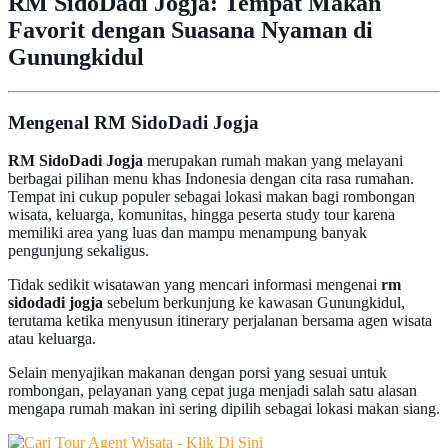
RM SidoDadi Jogja: Tempat Makan
Favorit dengan Suasana Nyaman di
Gunungkidul
Mengenal RM SidoDadi Jogja
RM SidoDadi Jogja
merupakan rumah makan yang melayani
berbagai pilihan menu khas Indonesia dengan cita rasa rumahan.
Tempat ini cukup populer sebagai lokasi makan bagi rombongan
wisata, keluarga, komunitas, hingga peserta study tour karena
memiliki area yang luas dan mampu menampung banyak
pengunjung sekaligus.
Tidak sedikit wisatawan yang mencari informasi mengenai
rm
sidodadi jogja
sebelum berkunjung ke kawasan Gunungkidul,
terutama ketika menyusun itinerary perjalanan bersama agen wisata
atau keluarga.
Selain menyajikan makanan dengan porsi yang sesuai untuk
rombongan, pelayanan yang cepat juga menjadi salah satu alasan
mengapa rumah makan ini sering dipilih sebagai lokasi makan siang.