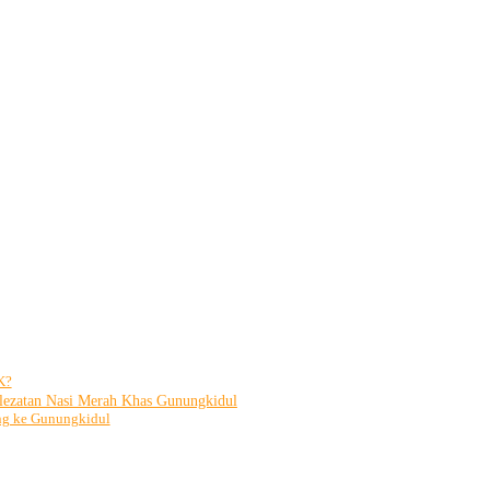
K?
lezatan Nasi Merah Khas Gunungkidul
ung ke Gunungkidul