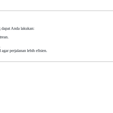
 dapat Anda lakukan:
trean.
.
gar perjalanan lebih efisien.