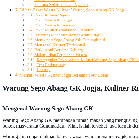
Suasana Sederhana dan Nyaman
Pilihan Paket Wisata Kuliner Warung Sego Abang GK Jogja
Paket Kuliner Reguler
Paket Wisata Keluarga
Paket Wisata Rombongan
Paket Kuliner Tradisional Premium
Aktivitas Menarik Selama Berkunjung
Menikmati Sego Abang Asli Gunungkidul
Mengenal Kuliner Tradisional
Berkumpul Bersama Keluarga
Melanjutkan Perjalanan Wisata
Keunggulan Paket Wisata Kuliner Warung Sego Abang GK J
Tips Berkunjung
Penutup
Nikmati Wisata Kuliner Jogja Bersama Tour Lokal
Warung Sego Abang GK Jogja, Kuliner R
Mengenal Warung Sego Abang GK
Warung Sego Abang GK merupakan rumah makan yang mengusung ko
pokok masyarakat Gunungkidul. Kini, istilah tersebut juga identik de
Warung ini menjadi pilihan banyak wisatawan karena menyajikan mak