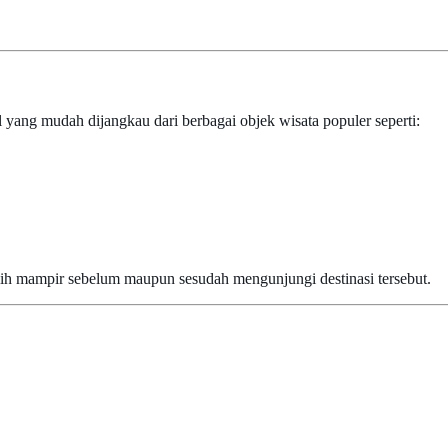
ng mudah dijangkau dari berbagai objek wisata populer seperti:
ih mampir sebelum maupun sesudah mengunjungi destinasi tersebut.