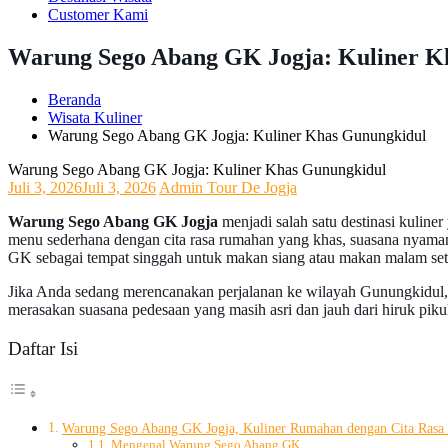
Customer Kami
Warung Sego Abang GK Jogja: Kuliner K
Beranda
Wisata Kuliner
Warung Sego Abang GK Jogja: Kuliner Khas Gunungkidul
Warung Sego Abang GK Jogja: Kuliner Khas Gunungkidul
Juli 3, 2026
Juli 3, 2026
Admin Tour De Jogja
Warung Sego Abang GK Jogja
menjadi salah satu destinasi kulin
menu sederhana dengan cita rasa rumahan yang khas, suasana nyama
GK sebagai tempat singgah untuk makan siang atau makan malam setela
Jika Anda sedang merencanakan perjalanan ke wilayah Gunungkidul, 
merasakan suasana pedesaan yang masih asri dan jauh dari hiruk piku
Daftar Isi
Warung Sego Abang GK Jogja, Kuliner Rumahan dengan Cita Rasa
Mengenal Warung Sego Abang GK