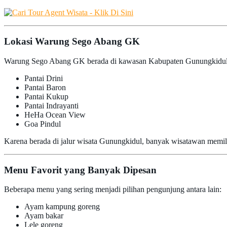
Lokasi Warung Sego Abang GK
Warung Sego Abang GK berada di kawasan Kabupaten Gunungkidul ya
Pantai Drini
Pantai Baron
Pantai Kukup
Pantai Indrayanti
HeHa Ocean View
Goa Pindul
Karena berada di jalur wisata Gunungkidul, banyak wisatawan memil
Menu Favorit yang Banyak Dipesan
Beberapa menu yang sering menjadi pilihan pengunjung antara lain:
Ayam kampung goreng
Ayam bakar
Lele goreng