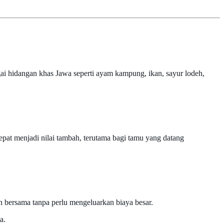
i hidangan khas Jawa seperti ayam kampung, ikan, sayur lodeh,
pat menjadi nilai tambah, terutama bagi tamu yang datang
 bersama tanpa perlu mengeluarkan biaya besar.
a.