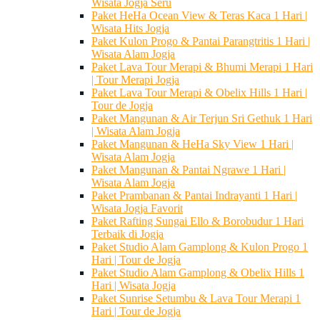
Wisata Jogja Seru
Paket HeHa Ocean View & Teras Kaca 1 Hari |
Wisata Hits Jogja
Paket Kulon Progo & Pantai Parangtritis 1 Hari |
Wisata Alam Jogja
Paket Lava Tour Merapi & Bhumi Merapi 1 Hari
| Tour Merapi Jogja
Paket Lava Tour Merapi & Obelix Hills 1 Hari |
Tour de Jogja
Paket Mangunan & Air Terjun Sri Gethuk 1 Hari
| Wisata Alam Jogja
Paket Mangunan & HeHa Sky View 1 Hari |
Wisata Alam Jogja
Paket Mangunan & Pantai Ngrawe 1 Hari |
Wisata Alam Jogja
Paket Prambanan & Pantai Indrayanti 1 Hari |
Wisata Jogja Favorit
Paket Rafting Sungai Ello & Borobudur 1 Hari
Terbaik di Jogja
Paket Studio Alam Gamplong & Kulon Progo 1
Hari | Tour de Jogja
Paket Studio Alam Gamplong & Obelix Hills 1
Hari | Wisata Jogja
Paket Sunrise Setumbu & Lava Tour Merapi 1
Hari | Tour de Jogja