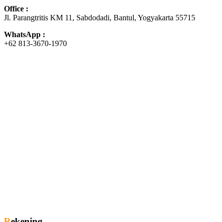
Office :
Jl. Parangtritis KM 11, Sabdodadi, Bantul, Yogyakarta 55715
WhatsApp :
+62 813-3670-1970
Rekening