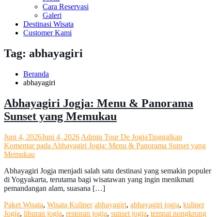
Cara Reservasi
Galeri
Destinasi Wisata
Customer Kami
Tag:
abhayagiri
Beranda
abhayagiri
Abhayagiri Jogja: Menu & Panorama
Sunset yang Memukau
Juni 4, 2026
Juni 4, 2026
Admin Tour De Jogja
Tinggalkan
Komentar
pada Abhayagiri Jogja: Menu & Panorama Sunset yang
Memukau
Abhayagiri Jogja menjadi salah satu destinasi yang semakin populer
di Yogyakarta, terutama bagi wisatawan yang ingin menikmati
pemandangan alam, suasana […]
Paket Wisata
,
Wisata Kuliner
abhayagiri
,
abhayagiri jogja
,
kuliner
Jogja
,
liburan jogja
,
restoran jogja
,
sunset jogja
,
tempat nongkrong