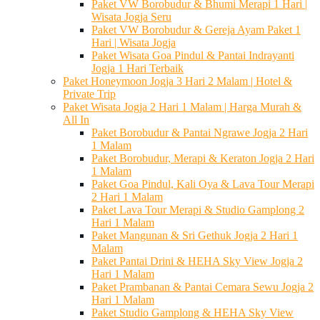
Paket VW Borobudur & Bhumi Merapi 1 Hari |
Wisata Jogja Seru
Paket VW Borobudur & Gereja Ayam Paket 1
Hari | Wisata Jogja
Paket Wisata Goa Pindul & Pantai Indrayanti
Jogja 1 Hari Terbaik
Paket Honeymoon Jogja 3 Hari 2 Malam | Hotel &
Private Trip
Paket Wisata Jogja 2 Hari 1 Malam | Harga Murah &
All In
Paket Borobudur & Pantai Ngrawe Jogja 2 Hari
1 Malam
Paket Borobudur, Merapi & Keraton Jogja 2 Hari
1 Malam
Paket Goa Pindul, Kali Oya & Lava Tour Merapi
2 Hari 1 Malam
Paket Lava Tour Merapi & Studio Gamplong 2
Hari 1 Malam
Paket Mangunan & Sri Gethuk Jogja 2 Hari 1
Malam
Paket Pantai Drini & HEHA Sky View Jogja 2
Hari 1 Malam
Paket Prambanan & Pantai Cemara Sewu Jogja 2
Hari 1 Malam
Paket Studio Gamplong & HEHA Sky View