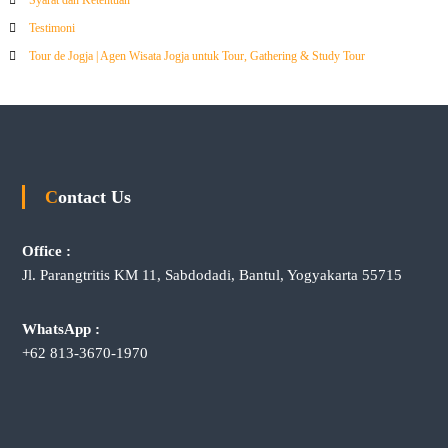
Syarat dan Ketentuan
Testimoni
Tour de Jogja | Agen Wisata Jogja untuk Tour, Gathering & Study Tour
Contact Us
Office :
Jl. Parangtritis KM 11, Sabdodadi, Bantul, Yogyakarta 55715
WhatsApp :
+62 813-3670-1970