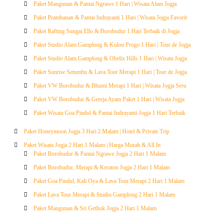
Paket Mangunan & Pantai Ngrawe 1 Hari | Wisata Alam Jogja
Paket Prambanan & Pantai Indrayanti 1 Hari | Wisata Jogja Favorit
Paket Rafting Sungai Ello & Borobudur 1 Hari Terbaik di Jogja
Paket Studio Alam Gamplong & Kulon Progo 1 Hari | Tour de Jogja
Paket Studio Alam Gamplong & Obelix Hills 1 Hari | Wisata Jogja
Paket Sunrise Setumbu & Lava Tour Merapi 1 Hari | Tour de Jogja
Paket VW Borobudur & Bhumi Merapi 1 Hari | Wisata Jogja Seru
Paket VW Borobudur & Gereja Ayam Paket 1 Hari | Wisata Jogja
Paket Wisata Goa Pindul & Pantai Indrayanti Jogja 1 Hari Terbaik
Paket Honeymoon Jogja 3 Hari 2 Malam | Hotel & Private Trip
Paket Wisata Jogja 2 Hari 1 Malam | Harga Murah & All In
Paket Borobudur & Pantai Ngrawe Jogja 2 Hari 1 Malam
Paket Borobudur, Merapi & Keraton Jogja 2 Hari 1 Malam
Paket Goa Pindul, Kali Oya & Lava Tour Merapi 2 Hari 1 Malam
Paket Lava Tour Merapi & Studio Gamplong 2 Hari 1 Malam
Paket Mangunan & Sri Gethuk Jogja 2 Hari 1 Malam