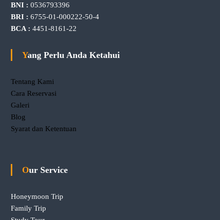
BNI :
0536793396
BRI :
6755-01-000222-50-4
BCA :
4451-8161-22
Yang Perlu Anda Ketahui
Tentang Kami
Cara Reservasi
Galeri
Blog
Syarat dan Ketentuan
Our Service
Honeymoon Trip
Family Trip