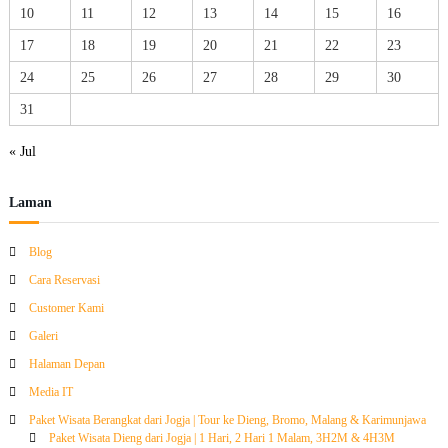
10
11
12
13
14
15
16
17
18
19
20
21
22
23
24
25
26
27
28
29
30
31
« Jul
Laman
Blog
Cara Reservasi
Customer Kami
Galeri
Halaman Depan
Media IT
Paket Wisata Berangkat dari Jogja | Tour ke Dieng, Bromo, Malang & Karimunjawa
Paket Wisata Dieng dari Jogja | 1 Hari, 2 Hari 1 Malam, 3H2M & 4H3M