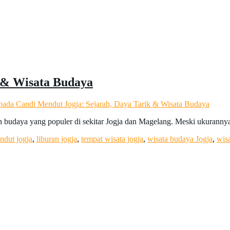
k & Wisata Budaya
ada Candi Mendut Jogja: Sejarah, Daya Tarik & Wisata Budaya
an budaya yang populer di sekitar Jogja dan Magelang. Meski ukuranny
ndut jogja
,
liburan jogja
,
tempat wisata jogja
,
wisata budaya Jogja
,
wisa