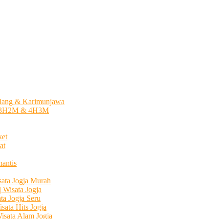
Malang & Karimunjawa
am, 3H2M & 4H3M
ket
at
antis
sata Jogja Murah
| Wisata Jogja
ta Jogja Seru
ata Hits Jogja
Wisata Alam Jogja