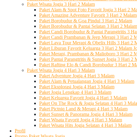
Paket Wisata Jogja 3 Hari 2 Malam
Paket Alam & Spot Foto Favorit Jogja 3 Hari 2 M
Paket Amazing Adventure Favorit 3 Hari 2 Malam
Paket Borobudur & Goa Pindul 3 Hari 2 Malam
Paket Borobudur & Pantai Selatan 3 Hari 2 Mala
Paket Candi Borobudur & Pantai Parangtritis 3 H
Paket Candi Prambanan & Jeep Merapi 3 Hari 2 
Paket Lava Tour Merapi & Obelix Hills 3 Hari 2
Paket Liburan Favorit Keluarga 3 Hari 2 Malam J
Paket Merapi, Prambanan & Malioboro 3 Hari 2 
Paket Pantai Parangtritis & Sunset Jogja 3 Hari 2
Paket Rafting Elo & Candi Borobudur 3 Hari 2 M
Paket Wisata Jogja 4 Hari 3 Malam
Paket Adventure Jogja 4 Hari 3 Malam
Paket Alam & Petualangan Jogja 4 Hari 3 Malam
Paket Eksplorasi Jogja 4 Hari 3 Malam
Paket Jogja Lengkap 4 Hari 3 Malam
Paket Keluarga Favorit Jogja 4 Hari 3 Malam
Paket On The Rock & Jogja Selatan 4 Hari 3 Mal
Paket Pictniq Land & Merapi 4 Hari 3 Malam
Paket Sunset & Panorama Jogja 4 Hari 3 Malam
Paket Wisata Favorit Jogja 4 Hari 3 Malam
Paket Wisata Hits Jogja Selatan 4 Hari 3 Malam
Profil
Promo Paket Wisata Jogja