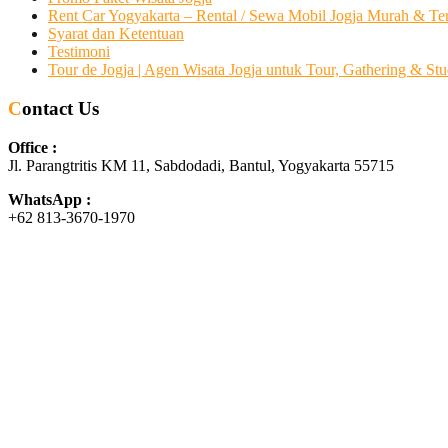
Rent Car Yogyakarta – Rental / Sewa Mobil Jogja Murah & Te
Syarat dan Ketentuan
Testimoni
Tour de Jogja | Agen Wisata Jogja untuk Tour, Gathering & St
Contact Us
Office :
Jl. Parangtritis KM 11, Sabdodadi, Bantul, Yogyakarta 55715
WhatsApp :
+62 813-3670-1970