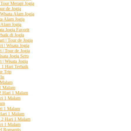
 Tour Merapi Jogja
our de Jogja
 Wisata Alam Jogja
a Alam Jogja
 Alam Jogja
ta Jogja Favorit
baik di Jogja
i | Tour de Jogja
 | Wisata Jogja
 | Tour de Jogja
sata Jogja Seru
| Wisata Jogja
 1 Hari Terbaik
e Trip
 In
1 Malam
 1 Malam
2 Hari 1 Malam
ri 1 Malam
lam
ri 1 Malam
Hari 1 Malam
 2 Hari 1 Malam
ri 1 Malam
el Romantis