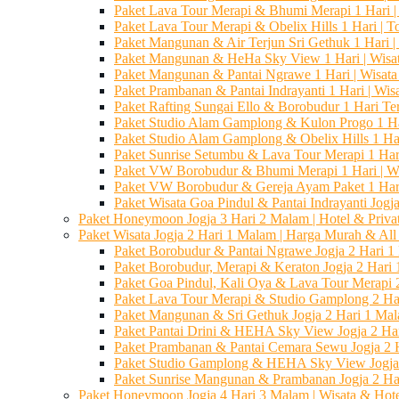
Paket Lava Tour Merapi & Bhumi Merapi 1 Hari |
Paket Lava Tour Merapi & Obelix Hills 1 Hari | T
Paket Mangunan & Air Terjun Sri Gethuk 1 Hari |
Paket Mangunan & HeHa Sky View 1 Hari | Wisat
Paket Mangunan & Pantai Ngrawe 1 Hari | Wisata
Paket Prambanan & Pantai Indrayanti 1 Hari | Wisa
Paket Rafting Sungai Ello & Borobudur 1 Hari Ter
Paket Studio Alam Gamplong & Kulon Progo 1 Har
Paket Studio Alam Gamplong & Obelix Hills 1 Hari
Paket Sunrise Setumbu & Lava Tour Merapi 1 Hari
Paket VW Borobudur & Bhumi Merapi 1 Hari | Wi
Paket VW Borobudur & Gereja Ayam Paket 1 Hari 
Paket Wisata Goa Pindul & Pantai Indrayanti Jogja
Paket Honeymoon Jogja 3 Hari 2 Malam | Hotel & Privat
Paket Wisata Jogja 2 Hari 1 Malam | Harga Murah & All
Paket Borobudur & Pantai Ngrawe Jogja 2 Hari 
Paket Borobudur, Merapi & Keraton Jogja 2 Hari
Paket Goa Pindul, Kali Oya & Lava Tour Merapi 
Paket Lava Tour Merapi & Studio Gamplong 2 Ha
Paket Mangunan & Sri Gethuk Jogja 2 Hari 1 Ma
Paket Pantai Drini & HEHA Sky View Jogja 2 Ha
Paket Prambanan & Pantai Cemara Sewu Jogja 2 
Paket Studio Gamplong & HEHA Sky View Jogja
Paket Sunrise Mangunan & Prambanan Jogja 2 Ha
Paket Honeymoon Jogja 4 Hari 3 Malam | Wisata & Hot