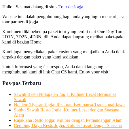
Hallo.. Selamat datang di situs
Tour de Jogja
.
Website ini adalah penguhubung bagi anda yang ingin mencari jasa
tour partner di jogja.
Kami memiliki beberapa paket tour yang terdiri dari One Day Tour,
2D1N, 3D2N, 4D3N, dll. Anda dapat langsung melihat paket-paket
kami di bagian Home.
Kami juga menyediakan paket custom yang menjadikan Anda tidak
terpaku dengan paket yang kami sediakan.
Untuk informasi yang fast respon, Anda dapat langsung
menghubungi kami di link Chat CS kami. Enjoy your visit!
Pos-pos Terbaru
Sawah Resto Nologaten Jogja: Kuliner Lezat Bernuansa
Sawah
Ndalem Tiyasan Jogja: Restoran Bernuansa Tradisional Jawa
Sobho Sawah Resto Jogja: Kuliner Lezat dengan Suasana
Alam
Rajaklana Resto Jogja: Kuliner dengan Pemandangan Alam
Cembing Dayu Resto Jogja: Kuliner Lezat dengan Suasana