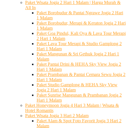
Paket Wisata Jogja 2 Hari 1 Malam | Harga Murah &
All In
Paket Borobudur & Pantai Ngrawe Jogja 2 Hari
1 Malam
Paket Borobudur, Merapi & Keraton Jogja 2 Hari
1 Malam
Paket Goa Pindul, Kali Oya & Lava Tour Merapi
2 Hari 1 Malam
Paket Lava Tour Merapi & Studio Gamplong 2
Hari 1 Malam
Paket Mangunan & Sri Gethuk Jogja 2 Hari 1
Malam
Paket Pantai Drini & HEHA Sky View Jogja 2
Hari 1 Malam
Paket Prambanan & Pantai Cemara Sewu Jogja 2
Hari 1 Malam
Paket Studio Gamplong & HEHA Sky View
Jogja 2 Hari 1 Malam
Paket Sunrise Mangunan & Prambanan Jogja 2
Hari 1 Malam
Paket Honeymoon Jogja 4 Hari 3 Malam | Wisata &
Hotel Romantis
Paket Wisata Jogja 3 Hari 2 Malam
Paket Alam & Spot Foto Favorit Jogja 3 Hari 2
Malam