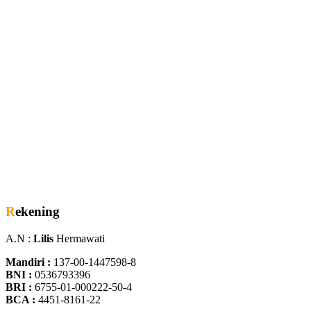
Rekening
A.N :
Lilis
Hermawati
Mandiri :
137-00-1447598-8
BNI :
0536793396
BRI :
6755-01-000222-50-4
BCA :
4451-8161-22