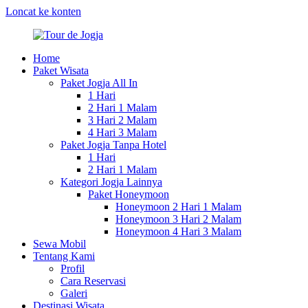
Loncat ke konten
Home
Tour
Paket
Paket Wisata
de
Tour
Paket Jogja All In
Jogja
&
1 Hari
Wisata
2 Hari 1 Malam
Jogja
3 Hari 2 Malam
2025
4 Hari 3 Malam
Paket Jogja Tanpa Hotel
1 Hari
2 Hari 1 Malam
Kategori Jogja Lainnya
Paket Honeymoon
Honeymoon 2 Hari 1 Malam
Honeymoon 3 Hari 2 Malam
Honeymoon 4 Hari 3 Malam
Sewa Mobil
Tentang Kami
Profil
Cara Reservasi
Galeri
Destinasi Wisata