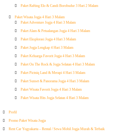
Paket Rafting Elo & Candi Borobudur 3 Hari 2 Malam
Paket Wisata Jogja 4 Hari 3 Malam
Paket Adventure Jogja 4 Hari 3 Malam
Paket Alam & Petualangan Jogja 4 Hari 3 Malam
Paket Eksplorasi Jogja 4 Hari 3 Malam
Paket Jogja Lengkap 4 Hari 3 Malam
Paket Keluarga Favorit Jogja 4 Hari 3 Malam
Paket On The Rock & Jogja Selatan 4 Hari 3 Malam
Paket Pictniq Land & Merapi 4 Hari 3 Malam
Paket Sunset & Panorama Jogja 4 Hari 3 Malam
Paket Wisata Favorit Jogja 4 Hari 3 Malam
Paket Wisata Hits Jogja Selatan 4 Hari 3 Malam
Profil
Promo Paket Wisata Jogja
Rent Car Yogyakarta – Rental / Sewa Mobil Jogja Murah & Terbaik