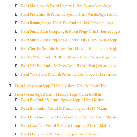
Paket Mangunan & Pantai Ngrawe 1 Hari | Wisata Alam Jogja
Paket Prambanan & Pantai Indrayanti 1 Hari | Wisata Jogja Favorit
Paket Rafting Sungai Ello & Borobudur 1 Hari Terbaik di Jogja
Paket Studio Alam Gamplong & Kulon Progo 1 Hari | Tour de Jogja
Paket Studio Alam Gamplong & Obelix Hills 1 Hari | Wisata Jogja
Paket Sunrise Setumbu & Lava Tour Merapi 1 Hari | Tour de Jogja
Paket VW Borobudur & Bhumi Merapi 1 Hari | Wisata Jogja Seru
Paket VW Borobudur & Gereja Ayam Paket 1 Hari | Wisata Jogja
Paket Wisata Goa Pindul & Pantai Indrayanti Jogja 1 Hari Terbaik
Paket Honeymoon Jogja 3 Hari 2 Malam | Hotel & Private Trip
Paket Wisata Jogja 2 Hari 1 Malam | Harga Murah & All In
Paket Borobudur & Pantai Ngrawe Jogja 2 Hari 1 Malam
Paket Borobudur, Merapi & Keraton Jogja 2 Hari 1 Malam
Paket Goa Pindul, Kali Oya & Lava Tour Merapi 2 Hari 1 Malam
Paket Lava Tour Merapi & Studio Gamplong 2 Hari 1 Malam
Paket Mangunan & Sri Gethuk Jogja 2 Hari 1 Malam